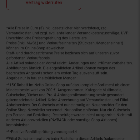
Vertrag widerrufen
*Alle Preise in Euro (€) inkl. gesetzlicher Mehrwertsteuer, zzgl.
Fußnoten
Versandkosten
und zzgl. evtl. anfallender Versandkostenzuschläge. UVP:
Unverbindliche Preisempfehlung des Herstellers.
Preise (inkl. MwSt.) und Verkaufseinheiten (Stückzahl/Mengeneinheit)
können im Online-Shop abweichen.
Statt- und durchgestrichene Preise beziehen sich auf unseren zuvor
geforderten Verkaufspreis.
Alle Artikel solange der Vorrat reicht! Änderungen und Irrtümer vorbehalten.
Abbildungen ähnlich. Die abgebildeten Artikel können wegen des
begrenzten Angebots schon am ersten Tag ausverkauft sein.
Abgabe nur in haushaltsüblichen Mengen!
**15€ Rabatt im Netto Online-Shop auf das komplette Sortiment ab einem
Mindestbestellwert von 200 €. Ausgenommen: Kategorie Multimedia,
Gutscheine, Bücher und Pre- & Anfangsmilchnahrung sowie gesondert
gekennzeichnete Artikel. Keine Anrechnung auf Versandkosten und Filial-
Abholservices. Der Gutschein wird nur einmalig an Neuanmelder für den
Online-Shop-Newsletter versendet. Nur online einlösbar. Nur ein Gutschein
pro Person und Bestellung. Restbeträge werden nicht ausgezahlt. Nicht mit
anderen Aktionsvorteilen (PAYBACK oder sonstige Shop-Aktionen)
kombinierbar.
***Positive Bonitätsprüfung vorausgesetzt
²⁰Filial-Gutschein gratis zu jeder Bestellung dieses Artikels (solange der