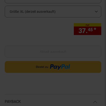
Größe:
XL (derzeit ausverkauft)
nur
37.
*
nur
45
Aktuell ausverkauft
PAYBACK