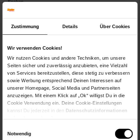
Socken
Zustimmung
Details
Über Cookies
Versandinformationen
Wir verwenden Cookies!
Herstellerinformationen
Wir nutzen Cookies und andere Techniken, um unsere
Seiten sicher und zuverlässig anzubieten, eine Vielzahl
von Services bereitzustellen, diese stetig zu verbessern
Fußzeile
Weitere Online-Angebote
sowie Werbung entsprechend Deinen Interessen auf
unserer Homepage, Social Media und Partnerseiten
Netto Reisen
TV-Shop
Weinwelt
anzuzeigen. Mit einem Klick auf „Ok“ willigst Du in die
Cookie Verwendung ein. Deine Cookie-Einstellungen
kannst Du jederzeit in den
Datenschutzinformationen
ändern bzw. widerrufen.
Einwilligungsauswahl
Notwendig
Rezeptwelt
NettoKOM
Karriere