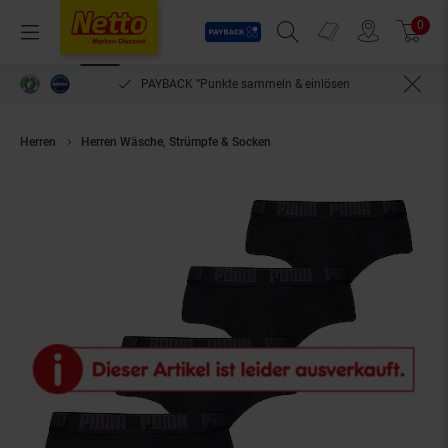
Payback
Prospekte
0
Arti
Menü
Suchfeld einblenden
Filiale finden
Warenkorb
PAYBACK °Punkte sammeln & einlösen
Herren
Herren Wäsche, Strümpfe & Socken
PUMA BASIC BRIEFS 4P ECO