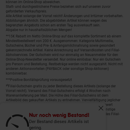
können im Online-Shop abweichen.
Statt- und durchgestrichene Preise beziehen sich auf unseren zuvor
geforderten Verkaufspreis.
Alle Artikel solange der Vorrat reicht! Änderungen und Irrtümer vorbehalten.
Abbildungen ähnlich. Die abgebildeten Artikel können wegen des
begrenzten Angebots schon am ersten Tag ausverkauft sein.
Abgabe nur in haushaltsüblichen Mengen!
**15€ Rabatt im Netto Online-Shop auf das komplette Sortiment ab einem
Mindestbestellwert von 200 €. Ausgenommen: Kategorie Multimedia,
Gutscheine, Bücher und Pre- & Anfangsmilchnahrung sowie gesondert
gekennzeichnete Artikel. Keine Anrechnung auf Versandkosten und Filial-
Abholservices. Der Gutschein wird nur einmalig an Neuanmelder für den
Online-Shop-Newsletter versendet. Nur online einlösbar. Nur ein Gutschein
pro Person und Bestellung. Restbeträge werden nicht ausgezahlt. Nicht mit
anderen Aktionsvorteilen (PAYBACK oder sonstige Shop-Aktionen)
kombinierbar.
***Positive Bonitätsprüfung vorausgesetzt
²⁰Filial-Gutschein gratis zu jeder Bestellung dieses Artikels (solange der
Vorrat reicht). Versand des Filial-Gutscheins erfolgt 4 Wochen nach
Warenanlieferung per Mail. Die Höhe des Filial-Gutscheins ist dem
Artikelbild des gekauften Artikels zu entnehmen. Vervielfältigung jeglicher
Art nicht gestattet. Der Filial-Gutschein ist ohne Mindesteinkaufswert
einlösbar. Nicht mit anderen Aktionsvorteilen (PAYBACK oder sonstige
Fenster schliess
Shop-Aktionen) kombinierbar. Der jeweilige Gültigkeitszeitraum des Filial-
Nur noch wenig Bestand!
Gutscheins ist darauf vermerkt.
Der Bestand dieses Artikels ist
gering.