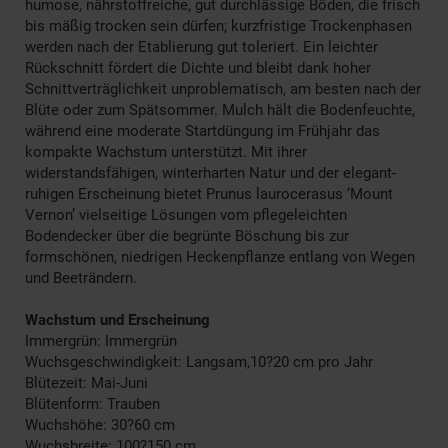
humose, nährstoffreiche, gut durchlässige Böden, die frisch
bis mäßig trocken sein dürfen; kurzfristige Trockenphasen
werden nach der Etablierung gut toleriert. Ein leichter
Rückschnitt fördert die Dichte und bleibt dank hoher
Schnittverträglichkeit unproblematisch, am besten nach der
Blüte oder zum Spätsommer. Mulch hält die Bodenfeuchte,
während eine moderate Startdüngung im Frühjahr das
kompakte Wachstum unterstützt. Mit ihrer
widerstandsfähigen, winterharten Natur und der elegant-
ruhigen Erscheinung bietet Prunus laurocerasus ‘Mount
Vernon’ vielseitige Lösungen vom pflegeleichten
Bodendecker über die begrünte Böschung bis zur
formschönen, niedrigen Heckenpflanze entlang von Wegen
und Beeträndern.
Wachstum und Erscheinung
Immergrün: Immergrün
Wuchsgeschwindigkeit: Langsam,10?20 cm pro Jahr
Blütezeit: Mai-Juni
Blütenform: Trauben
Wuchshöhe: 30?60 cm
Wuchsbreite: 100?150 cm