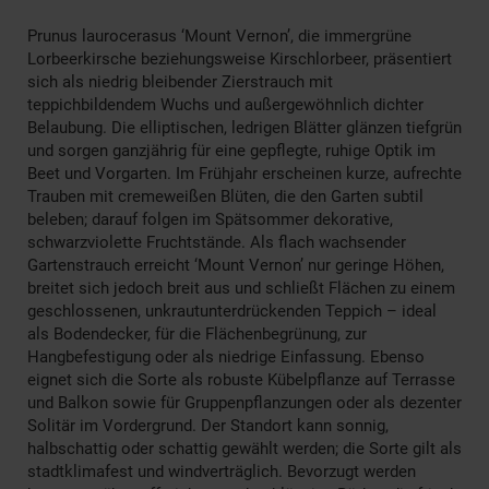
Prunus laurocerasus ‘Mount Vernon’, die immergrüne
Lorbeerkirsche beziehungsweise Kirschlorbeer, präsentiert
sich als niedrig bleibender Zierstrauch mit
teppichbildendem Wuchs und außergewöhnlich dichter
Belaubung. Die elliptischen, ledrigen Blätter glänzen tiefgrün
und sorgen ganzjährig für eine gepflegte, ruhige Optik im
Beet und Vorgarten. Im Frühjahr erscheinen kurze, aufrechte
Trauben mit cremeweißen Blüten, die den Garten subtil
beleben; darauf folgen im Spätsommer dekorative,
schwarzviolette Fruchtstände. Als flach wachsender
Gartenstrauch erreicht ‘Mount Vernon’ nur geringe Höhen,
breitet sich jedoch breit aus und schließt Flächen zu einem
geschlossenen, unkrautunterdrückenden Teppich – ideal
als Bodendecker, für die Flächenbegrünung, zur
Hangbefestigung oder als niedrige Einfassung. Ebenso
eignet sich die Sorte als robuste Kübelpflanze auf Terrasse
und Balkon sowie für Gruppenpflanzungen oder als dezenter
Solitär im Vordergrund. Der Standort kann sonnig,
halbschattig oder schattig gewählt werden; die Sorte gilt als
stadtklimafest und windverträglich. Bevorzugt werden