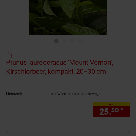
Prunus laurocerasus 'Mount Vernon',
Kirschlorbeer, kompakt, 20–30 cm
(Produkt a
Lieferzeit:
neue Ware ist bereits unterwegs
nur
25.
*
nur
50