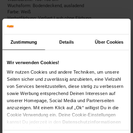
Wuchsform: Bodendeckend, ausladend
Farbe: Weiß
Herbstfärbung: Verliert Laub ohne Färbung
Blütenfarbe: Weiß
Fruchtfarbe: Schwarz
Winterfarbe: Immergrün
Zustimmung
Details
Über Cookies
Geschmack: X
Frucht: Zierfrucht, nicht essbar
Blattform: Eiförmig
Blattrand: Gezähnt
Wir verwenden Cookies!
Wir nutzen Cookies und andere Techniken, um unsere
Standort und Pflege
Seiten sicher und zuverlässig anzubieten, eine Vielzahl
Standortempfehlung: Halbschattig, windgeschützt
von Services bereitzustellen, diese stetig zu verbessern
Pflegeaufwand: Mittel
Lichtbedarf: Halbschattig-Schattig
sowie Werbung entsprechend Deinen Interessen auf
Wasserbedarf: Mittel
unserer Homepage, Social Media und Partnerseiten
Rückschnitt: Regelmäßiger Formschnitt notwendig
anzuzeigen. Mit einem Klick auf „Ok“ willigst Du in die
Schnittverträglichkeit: Gut
Cookie Verwendung ein. Deine Cookie-Einstellungen
Bodenansprüche: humos und gut durchlässig
kannst Du jederzeit in den
Datenschutzinformationen
Nährstoffgehalt: Mittel
ändern bzw. widerrufen.
Frosthärte: bis -20 °C