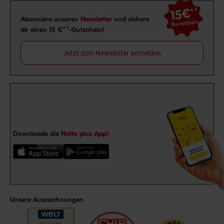
15€
**
Newsletter Anmeldung
Abonniere unseren
Newsletter
und sichere
Gutschein
dir einen 15 €**-Gutschein!
Jetzt zum Newsletter anmelden
Downloade die
Netto plus App!
Unsere Auszeichnungen