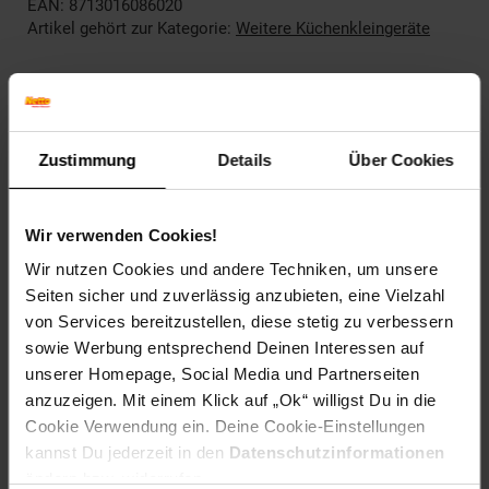
EAN: 8713016086020
Artikel gehört zur Kategorie:
Weitere Küchenkleingeräte
Versandinformationen
Zustimmung
Details
Über Cookies
Herstellerinformationen
Wir verwenden Cookies!
Wir nutzen Cookies und andere Techniken, um unsere
Altgeräterücknahme
Seiten sicher und zuverlässig anzubieten, eine Vielzahl
von Services bereitzustellen, diese stetig zu verbessern
sowie Werbung entsprechend Deinen Interessen auf
unserer Homepage, Social Media und Partnerseiten
Fußzeile
Weitere Online-Angebote
anzuzeigen. Mit einem Klick auf „Ok“ willigst Du in die
Cookie Verwendung ein. Deine Cookie-Einstellungen
kannst Du jederzeit in den
Datenschutzinformationen
Netto Reisen
TV-Shop
Weinwelt
ändern bzw. widerrufen.