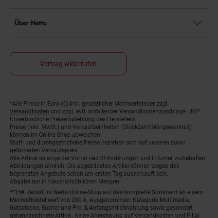
Über Netto
Vertrag widerrufen
*Alle Preise in Euro (€) inkl. gesetzlicher Mehrwertsteuer, zzgl.
Fußnoten
Versandkosten
und zzgl. evtl. anfallender Versandkostenzuschläge. UVP:
Unverbindliche Preisempfehlung des Herstellers.
Preise (inkl. MwSt.) und Verkaufseinheiten (Stückzahl/Mengeneinheit)
können im Online-Shop abweichen.
Statt- und durchgestrichene Preise beziehen sich auf unseren zuvor
geforderten Verkaufspreis.
Alle Artikel solange der Vorrat reicht! Änderungen und Irrtümer vorbehalten.
Abbildungen ähnlich. Die abgebildeten Artikel können wegen des
begrenzten Angebots schon am ersten Tag ausverkauft sein.
Abgabe nur in haushaltsüblichen Mengen!
**15€ Rabatt im Netto Online-Shop auf das komplette Sortiment ab einem
Mindestbestellwert von 200 €. Ausgenommen: Kategorie Multimedia,
Gutscheine, Bücher und Pre- & Anfangsmilchnahrung sowie gesondert
gekennzeichnete Artikel. Keine Anrechnung auf Versandkosten und Filial-