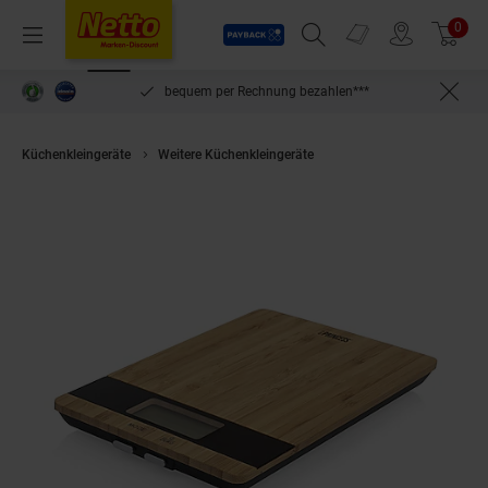
Payback
Prospekte
0
Arti
Menü
Suchfeld einblenden
Filiale finden
Warenkorb
inlösen
bequem per Rechnung bezahlen***
Küchenkleingeräte
Weitere Küchenkleingeräte
PRINCESS 492944 Küch