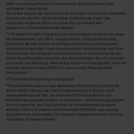
Statt- und durchgestrichene Preise beziehen sich auf unseren zuvor
geforderten Verkaufspreis.
Alle Artikel solange der Vorrat reicht! Änderungen und Irrtümer vorbehalten.
Abbildungen ähnlich. Die abgebildeten Artikel können wegen des
begrenzten Angebots schon am ersten Tag ausverkauft sein.
Abgabe nur in haushaltsüblichen Mengen!
**15€ Rabatt im Netto Online-Shop auf das komplette Sortiment ab einem
Mindestbestellwert von 200 €. Ausgenommen: Kategorie Multimedia,
Gutscheine, Bücher und Pre- & Anfangsmilchnahrung sowie gesondert
gekennzeichnete Artikel. Keine Anrechnung auf Versandkosten und Filial-
Abholservices. Der Gutschein wird nur einmalig an Neuanmelder für den
Online-Shop-Newsletter versendet. Nur online einlösbar. Nur ein Gutschein
pro Person und Bestellung. Restbeträge werden nicht ausgezahlt. Nicht mit
anderen Aktionsvorteilen (PAYBACK oder sonstige Shop-Aktionen)
kombinierbar.
***Positive Bonitätsprüfung vorausgesetzt
²⁰Filial-Gutschein gratis zu jeder Bestellung dieses Artikels (solange der
Vorrat reicht). Versand des Filial-Gutscheins erfolgt 4 Wochen nach
Warenanlieferung per Mail. Die Höhe des Filial-Gutscheins ist dem
Artikelbild des gekauften Artikels zu entnehmen. Vervielfältigung jeglicher
Art nicht gestattet. Der Filial-Gutschein ist ohne Mindesteinkaufswert
einlösbar. Nicht mit anderen Aktionsvorteilen (PAYBACK oder sonstige
Shop-Aktionen) kombinierbar. Der jeweilige Gültigkeitszeitraum des Filial-
Gutscheins ist darauf vermerkt.