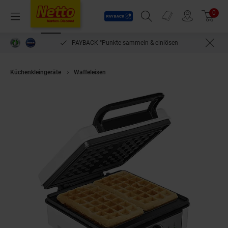
Payback
Prospekte
0
Arti
Menü
Suchfeld einblenden
Filiale finden
Warenkorb
PAYBACK °Punkte sammeln & einlösen
Küchenkleingeräte
Waffeleisen
PRINCESS 132397 Waffeleisen