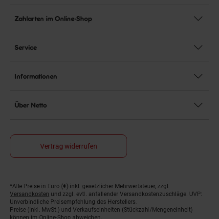
Zahlarten im Online-Shop
Service
Informationen
Über Netto
Vertrag widerrufen
*Alle Preise in Euro (€) inkl. gesetzlicher Mehrwertsteuer, zzgl.
Fußnoten
Versandkosten
und zzgl. evtl. anfallender Versandkostenzuschläge. UVP:
Unverbindliche Preisempfehlung des Herstellers.
Preise (inkl. MwSt.) und Verkaufseinheiten (Stückzahl/Mengeneinheit)
können im Online-Shop abweichen.