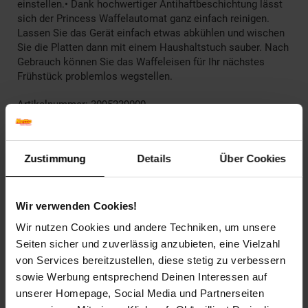
einstellen.• Dank hochwertiger Antihaftbeschichtung lässt
sich der Princess Waffelautomat ganz einfach reinigen.
Lassen Sie das Gerät einfach etwas abkühlen und wischen
Sie die Platten dann mit einem Haushaltstuch sauber. Nach
Gebrauch können Sie das Waffeleisen für Ihr nächstes
Frühstück problemlos wegstellen.
Artikelnummer: 3095239000
EAN: 8713016065469
Artikel gehört zur Kategorie:
Waffeleisen
Zustimmung
Details
Über Cookies
Versandinformationen
Wir verwenden Cookies!
Wir nutzen Cookies und andere Techniken, um unsere
Herstellerinformationen
Seiten sicher und zuverlässig anzubieten, eine Vielzahl
von Services bereitzustellen, diese stetig zu verbessern
sowie Werbung entsprechend Deinen Interessen auf
Altgeräterücknahme
unserer Homepage, Social Media und Partnerseiten