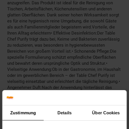
anzugreifen. Das Produkt ist ideal für die Reinigung von
Tischen, Arbeitsflächen, Küchenutensilien und anderen
glatten Oberflächen. Dank seiner hohen Wirksamkeit sorgt
es für eine hygienisch reine Umgebung, die sowohl Gäste
als auch Familienmitglieder begeistern wird.Vorteile, die
Ihren Alltag erleichtern• Effektive Desinfektion:Der Table
Chef Purify trägt dazu bei, Keime und Bakterien zuverlässig
zu reduzieren, was besonders in hygienebewussten
Bereichen von großem Vorteil ist.• Schonende Pflege:Die
spezielle Formulierung schützt empfindliche Oberflächen
und bewahrt deren ursprüngliche Optik und Struktur.•
Vielseitige Anwendung:Ob in der Gastronomie, im Haushalt
oder im gewerblichen Bereich – der Table Chef Purify ist
vielseitig einsetzbar und erleichtert die tägliche Reinigung.•
Angenehmer Duft:Nach der Anwendung hinterlässt das
Produkt einen frischen, sauberen Geruch, der das Ambiente
auf angenehme Weise aufwertet.Warum der PRINCESS
103215 Table Chef Purify die richtige Wahl istMit seiner
hochwertigen Rezeptur und der zuverlässigen
Zustimmung
Details
Über Cookies
Reinigungsleistung ist der Table Chef Purify eine Investition
in Sauberkeit und Hygiene. Er hilft dabei, Ihren Alltag