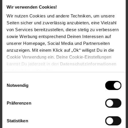
U/FTP Schirmung (Unscreened/Foiled Twisted-Pair-
Wir verwenden Cookies!
Kabel) / Paare in Metallfolie (PiMF)
Wir nutzen Cookies und andere Techniken, um unsere
garantierte Abwärts- und Aufwärtskompatibilität zu
Cat.5e/Cat.5/Cat.6
Seiten sicher und zuverlässig anzubieten, eine Vielzahl
vergoldete Kontaktflächen (Konnektoren)
von Services bereitzustellen, diese stetig zu verbessern
sehr robust durch angespitzte Knickschutzhülle
sowie Werbung entsprechend Deinen Interessen auf
hochwertige Kupfer-Innenleiter
unserer Homepage, Social Media und Partnerseiten
Belegung gemäß EIA/TIA 568B
anzuzeigen. Mit einem Klick auf „Ok“ willigst Du in die
Datenverbindung: 7 X 0,08mm = AWG32
Cookie Verwendung ein. Deine Cookie-Einstellungen
kannst Du jederzeit in den
Datenschutzinformationen
Artikelnummer: 2659507012
ändern bzw. widerrufen.
EAN: 4251259145172
Artikel gehört zur Kategorie:
Kabel
Einwilligungsauswahl
Notwendig
Präferenzen
Versandinformationen
Statistiken
Herstellerinformationen