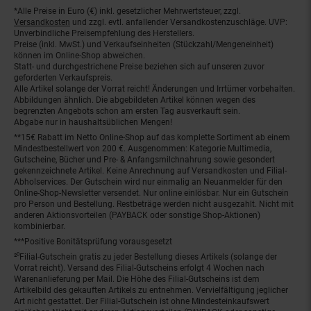
*Alle Preise in Euro (€) inkl. gesetzlicher Mehrwertsteuer, zzgl.
Fußnoten
Versandkosten
und zzgl. evtl. anfallender Versandkostenzuschläge. UVP:
Unverbindliche Preisempfehlung des Herstellers.
Preise (inkl. MwSt.) und Verkaufseinheiten (Stückzahl/Mengeneinheit)
können im Online-Shop abweichen.
Statt- und durchgestrichene Preise beziehen sich auf unseren zuvor
geforderten Verkaufspreis.
Alle Artikel solange der Vorrat reicht! Änderungen und Irrtümer vorbehalten.
Abbildungen ähnlich. Die abgebildeten Artikel können wegen des
begrenzten Angebots schon am ersten Tag ausverkauft sein.
Abgabe nur in haushaltsüblichen Mengen!
**15€ Rabatt im Netto Online-Shop auf das komplette Sortiment ab einem
Mindestbestellwert von 200 €. Ausgenommen: Kategorie Multimedia,
Gutscheine, Bücher und Pre- & Anfangsmilchnahrung sowie gesondert
gekennzeichnete Artikel. Keine Anrechnung auf Versandkosten und Filial-
Abholservices. Der Gutschein wird nur einmalig an Neuanmelder für den
Online-Shop-Newsletter versendet. Nur online einlösbar. Nur ein Gutschein
pro Person und Bestellung. Restbeträge werden nicht ausgezahlt. Nicht mit
anderen Aktionsvorteilen (PAYBACK oder sonstige Shop-Aktionen)
kombinierbar.
***Positive Bonitätsprüfung vorausgesetzt
²⁰Filial-Gutschein gratis zu jeder Bestellung dieses Artikels (solange der
Vorrat reicht). Versand des Filial-Gutscheins erfolgt 4 Wochen nach
Warenanlieferung per Mail. Die Höhe des Filial-Gutscheins ist dem
Artikelbild des gekauften Artikels zu entnehmen. Vervielfältigung jeglicher
Art nicht gestattet. Der Filial-Gutschein ist ohne Mindesteinkaufswert