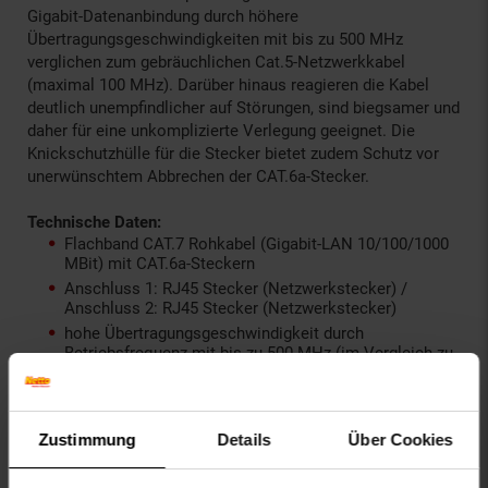
Gigabit-Datenanbindung durch höhere
Übertragungsgeschwindigkeiten mit bis zu 500 MHz
verglichen zum gebräuchlichen Cat.5-Netzwerkkabel
(maximal 100 MHz). Darüber hinaus reagieren die Kabel
deutlich unempfindlicher auf Störungen, sind biegsamer und
daher für eine unkomplizierte Verlegung geeignet. Die
Knickschutzhülle für die Stecker bietet zudem Schutz vor
unerwünschtem Abbrechen der CAT.6a-Stecker.
Technische Daten:
Flachband CAT.7 Rohkabel (Gigabit-LAN 10/100/1000
MBit) mit CAT.6a-Steckern
Anschluss 1: RJ45 Stecker (Netzwerkstecker) /
Anschluss 2: RJ45 Stecker (Netzwerkstecker)
hohe Übertragungsgeschwindigkeit durch
Betriebsfrequenz mit bis zu 500 MHz (im Vergleich zu
Cat.5/Cat.5e Kabel Bandbreite von 100 MHz oder Cat.6
mit 250 MHz)
sehr flache Bauform (flexible Verlegung unter
Teppichböden, Laminat/Parkett oder zwischen
Zustimmung
Details
Über Cookies
Sockelleiste möglich)
Übertragungsgeschwindigkeit: 1000 Mbit (1 Gigabit/s)