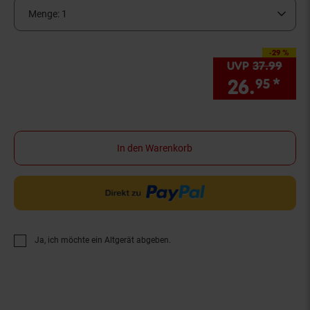
Menge:
1
-29 %
Sie Sparen 29 Prozen
UVP
37.
99
UVP 
26.
*
Sie
95
In den Warenkorb
Ja, ich möchte ein Altgerät abgeben.