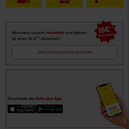
15€
**
Newsletter Anmeldung
Abonniere unseren
Newsletter
und sichere
Gutschein
dir einen 15 €**-Gutschein!
Jetzt zum Newsletter anmelden
Downloade die
Netto plus App!