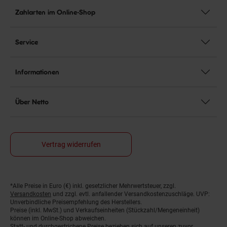
Zahlarten im Online-Shop
Service
Informationen
Über Netto
Vertrag widerrufen
*Alle Preise in Euro (€) inkl. gesetzlicher Mehrwertsteuer, zzgl.
Fußnoten
Versandkosten
und zzgl. evtl. anfallender Versandkostenzuschläge. UVP:
Unverbindliche Preisempfehlung des Herstellers.
Preise (inkl. MwSt.) und Verkaufseinheiten (Stückzahl/Mengeneinheit)
können im Online-Shop abweichen.
Statt- und durchgestrichene Preise beziehen sich auf unseren zuvor