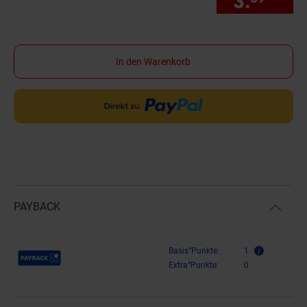
3.
*
Sie
In den Warenkorb
PAYBACK
Payback Punkte
Basis°Punkte:
1
Extra°Punkte:
0