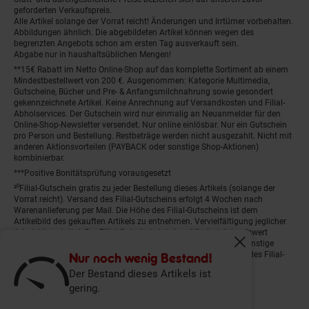
geforderten Verkaufspreis.
Alle Artikel solange der Vorrat reicht! Änderungen und Irrtümer vorbehalten.
Abbildungen ähnlich. Die abgebildeten Artikel können wegen des
begrenzten Angebots schon am ersten Tag ausverkauft sein.
Abgabe nur in haushaltsüblichen Mengen!
**15€ Rabatt im Netto Online-Shop auf das komplette Sortiment ab einem
Mindestbestellwert von 200 €. Ausgenommen: Kategorie Multimedia,
Gutscheine, Bücher und Pre- & Anfangsmilchnahrung sowie gesondert
gekennzeichnete Artikel. Keine Anrechnung auf Versandkosten und Filial-
Abholservices. Der Gutschein wird nur einmalig an Neuanmelder für den
Online-Shop-Newsletter versendet. Nur online einlösbar. Nur ein Gutschein
pro Person und Bestellung. Restbeträge werden nicht ausgezahlt. Nicht mit
anderen Aktionsvorteilen (PAYBACK oder sonstige Shop-Aktionen)
kombinierbar.
***Positive Bonitätsprüfung vorausgesetzt
²⁰Filial-Gutschein gratis zu jeder Bestellung dieses Artikels (solange der
Vorrat reicht). Versand des Filial-Gutscheins erfolgt 4 Wochen nach
Warenanlieferung per Mail. Die Höhe des Filial-Gutscheins ist dem
Artikelbild des gekauften Artikels zu entnehmen. Vervielfältigung jeglicher
Art nicht gestattet. Der Filial-Gutschein ist ohne Mindesteinkaufswert
einlösbar. Nicht mit anderen Aktionsvorteilen (PAYBACK oder sonstige
Fenster schliess
Shop-Aktionen) kombinierbar. Der jeweilige Gültigkeitszeitraum des Filial-
Nur noch wenig Bestand!
Gutscheins ist darauf vermerkt.
Der Bestand dieses Artikels ist
gering.