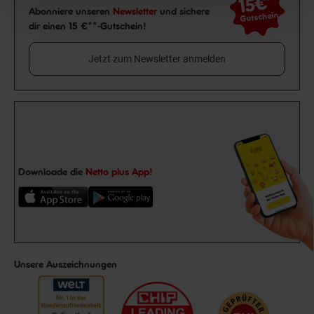
15€
**
Newsletter Anmeldung
Abonniere unseren
Newsletter
und sichere
Gutschein
dir einen 15 €**-Gutschein!
Jetzt zum Newsletter anmelden
Downloade die
Netto plus App!
Unsere Auszeichnungen