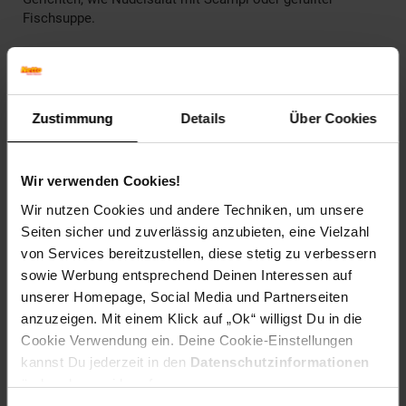
Fischsuppe.
Herkunftsland
Italien
Anbauregion
Latium
Geschmacksrichtung
feinherb
Zustimmung
Details
Über Cookies
Artikelnummer: 2894314000
EAN: 8000160605307
Artikel gehört zur Kategorie:
Weißwein
Wir verwenden Cookies!
Wir nutzen Cookies und andere Techniken, um unsere
Seiten sicher und zuverlässig anzubieten, eine Vielzahl
Kennzeichnung
von Services bereitzustellen, diese stetig zu verbessern
sowie Werbung entsprechend Deinen Interessen auf
unserer Homepage, Social Media und Partnerseiten
Versandinformationen
anzuzeigen. Mit einem Klick auf „Ok“ willigst Du in die
Cookie Verwendung ein. Deine Cookie-Einstellungen
kannst Du jederzeit in den
Datenschutzinformationen
Herstellerinformationen
ändern bzw. widerrufen.