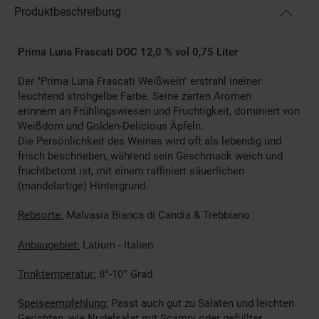
Produktbeschreibung
Prima Luna Frascati DOC 12,0 % vol 0,75 Liter
Der "Prima Luna Frascati Weißwein" erstrahl ineiner
leuchtend strohgelbe Farbe. Seine zarten Aromen
erinnern an Frühlingswiesen und Fruchtigkeit, dominiert von
Weißdorn und Golden-Delicious Äpfeln.
Die Persönlichkeit des Weines wird oft als lebendig und
frisch beschrieben, während sein Geschmack weich und
fruchtbetont ist, mit einem raffiniert säuerlichen
(mandelartige) Hintergrund.
Rebsorte:
Malvasia Bianca di Candia & Trebbiano
Anbaugebiet:
Latium - Italien
Trinktemperatur:
8°-10° Grad
Speiseempfehlung:
Passt auch gut zu Salaten und leichten
Gerichten, wie Nudelsalat mit Scampi oder gefüllter