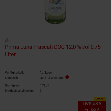
Prima Luna Frascati DOC 12,0 % vol 0,75
Liter
Verfügbarkeit:
Auf Lager
Lieferzeit:
ca. 2 - 3 Werktage
Grundpreis:
4.
79
/ l
4,
79
€ pro Liter
Mindestbestellmenge:
6
-28 %
Sie Sparen 28 Proz
UVP
4.
99
UVP 
59