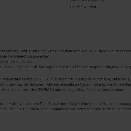
Händler werden
ten
und zzgl. evtl. anfallender Versandkostenzuschläge. UVP: Unverbindliche Preis
önnen im Online-Shop abweichen.
derten Verkaufspreis.
lten. Abbildungen ähnlich. Die abgebildeten Artikel können wegen des begrenzten A
em Mindestbestellwert von 200 €. Ausgenommen: Kategorie Multimedia, Gutscheine
Abholservices. Der Gutschein wird nur einmalig an Neuanmelder für den Online-Shop
anderen Aktionsvorteilen (PAYBACK oder sonstige Shop-Aktionen) kombinierbar.
 Vorrat reicht). Versand des Filial-Gutscheins erfolgt 4 Wochen nach Warenanlieferung
stattet. Der Filial-Gutschein ist ohne Mindesteinkaufswert einlösbar. Nicht mit and
.