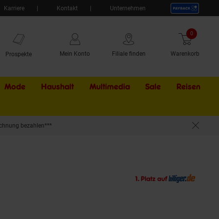
Karriere
Kontakt
Unternehmen
0
Artikel
Mein Konto
Filiale finden
Warenkorb
Prospekte
Mode
Haushalt
Multimedia
Sale
Externer Li
Reisen
chnung bezahlen***