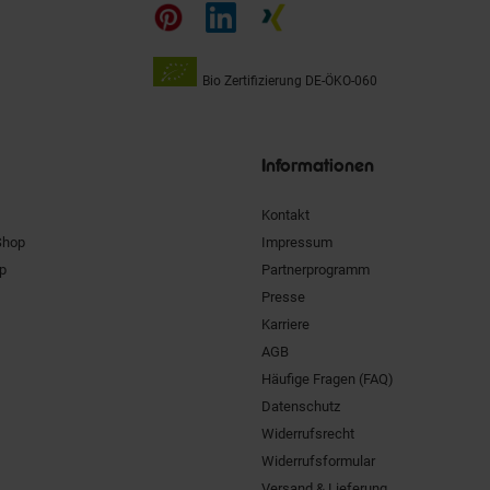
auf
Bio Zertifizierung
DE-ÖKO-060
Unsere
Siegel
Informationen
Kontakt
Shop
Impressum
pp
Partnerprogramm
Presse
Karriere
AGB
Häufige Fragen (FAQ)
Datenschutz
Widerrufsrecht
Widerrufsformular
Versand & Lieferung