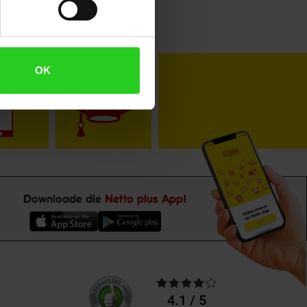
toKOM
Karriere
OK
Downloade die
Netto plus App!
Unsere
Durchschnittliche
Kundenbewertungen
Bewertungen
4.1 / 5