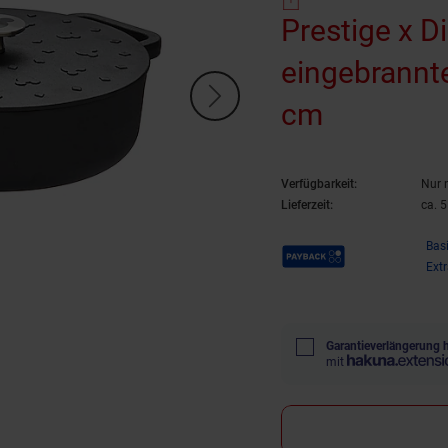
Prestige x 
eingebrannte
cm
Verfügbarkeit:
Nur 
Lieferzeit:
ca. 
Payback Punkte
Bas
Ext
Garantieverlängerung 
mit