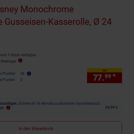
Disney Monochrome
 Gusseisen-Kasserolle, Ø 24
noch 5 Stück verfügbar
5 Werktage
nur
is°Punkte:
38
77.
*
nur 
99
ra°Punkte:
0
hinzufügen.
Sichere dir 36 Monate zusätzlichen Garantieschutz
24,99 €
In den Warenkorb