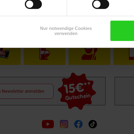
Nur notwendige Cookies
Shop
Weinwelt
Rezeptwelt
Net
verwenden
15€
**
m Newsletter anmelden
Gutschein
Folge
uns