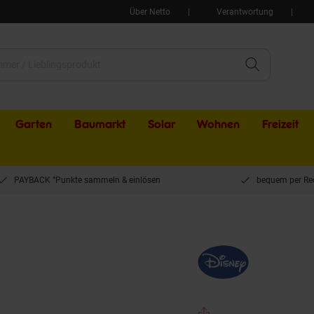
Über Netto
Verantwortung
Garten
Baumarkt
Solar
Wohnen
Freizeit
PAYBACK °Punkte sammeln & einlösen
bequem per Re
Prestige x Disney Monochrome eingebrannte Gusseisen-Kasserolle, Ø 24 cm