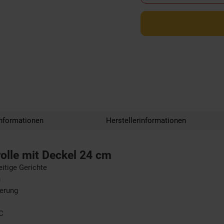
nformationen
Herstellerinformationen
lle mit Deckel 24 cm
itige Gerichte
n
erung
°C