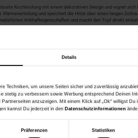
uste Kochleistung mit einem dekorativen Design und eignet sich i
e Wärmeverteilung und speichert die Hitze über einen langen Zeitr
 natürlichen Antihafteigenschaften und macht den Topf direkt einsat
ionale Design um einen charakteristischen optischen Akzent. Durch
zbar. Seitliche Griffe ermöglichen ein sicheres Handling auch bei hö
det. Maße 32 x 25 x 11 cm.
Details
e Techniken, um unsere Seiten sicher und zuverlässig anzubiet
ese stetig zu verbessern sowie Werbung entsprechend Deinen In
artnerseiten anzuzeigen. Mit einem Klick auf „Ok“ willigst Du
gen kannst Du jederzeit in den
Datenschutzinformationen
änder
Präferenzen
Statistiken