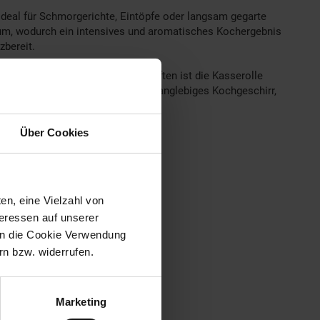
deal für Schmorgerichte, Eintöpfe oder langsam gegarte
aum, wodurch ein intensives und aromatisches Kochergebnis
zbereit.
 die hohen Temperatureigenschaften ist die Kasserolle
heren Füllmengen. So entsteht ein langlebiges Kochgeschirr,
Über Cookies
en, eine Vielzahl von
teressen auf unserer
 in die Cookie Verwendung
n bzw. widerrufen.
Marketing