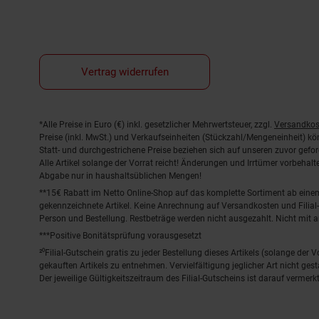
Vertrag widerrufen
Fußnoten
*Alle Preise in Euro (€) inkl. gesetzlicher Mehrwertsteuer, zzgl.
Versandkos
Preise (inkl. MwSt.) und Verkaufseinheiten (Stückzahl/Mengeneinheit) k
Statt- und durchgestrichene Preise beziehen sich auf unseren zuvor gefor
Alle Artikel solange der Vorrat reicht! Änderungen und Irrtümer vorbeha
Abgabe nur in haushaltsüblichen Mengen!
**15€ Rabatt im Netto Online-Shop auf das komplette Sortiment ab ein
gekennzeichnete Artikel. Keine Anrechnung auf Versandkosten und Filial-
Person und Bestellung. Restbeträge werden nicht ausgezahlt. Nicht mit 
***Positive Bonitätsprüfung vorausgesetzt
²⁰Filial-Gutschein gratis zu jeder Bestellung dieses Artikels (solange der
gekauften Artikels zu entnehmen. Vervielfältigung jeglicher Art nicht ge
Der jeweilige Gültigkeitszeitraum des Filial-Gutscheins ist darauf vermerkt