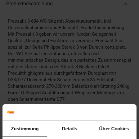
Produktbeschreibung
Pressalit 3 684 WC-Sitz mit Absenkautomatik, inkl.
Universalscharniere aus Edelstahl. Produktbeschreibung
Mit Pressalit 3 geben wir unsern Kunden Gelegenheit,
Qualität, Design und Funktion zu vereinen. Pressalit 3 ist
speziell zur Serie Philippe Starck 3 von Duravit konzipiert.
Der WC-Sitz hat ein einfaches, stilvolles und
minimalistisches Design, das ein perfektes Zusammenspiel
mit den klaren Linien des Starck 3 Beckens bildet.
Produkthighlights aus durchgefärbtem Duroplast mit
D38/D77 Universal-Flex-Scharnier aus V2A Edelstahl
Scharnierabstand: 270-320mm Belastbarkeit-Sitzring 240kg
Form: D-Shaped Ausführungsart Wrap-over Montage von
oben Scharniervariante D77
Artikelnummer: 2807325000
EAN: 5708590300481
Artikel gehört zur Kategorie:
Weiteres Bad-Zubehör
Zustimmung
Details
Über Cookies