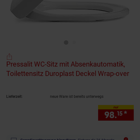
Pressalit WC-Sitz mit Absenkautomatik,
Toilettensitz Duroplast Deckel Wrap-over
(Pr
Lieferzeit:
neue Ware ist bereits unterwegs
nur
98.
*
nur
15