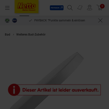
Payback
Prospekte
0
Arti
Menü
Suchfeld einblenden
Filiale finden
Warenkorb
PAYBACK °Punkte sammeln & einlösen
Bad
Weiteres Bad-Zubehör
Pressalit WC-Sitz mit Absenkautomatik, Toi