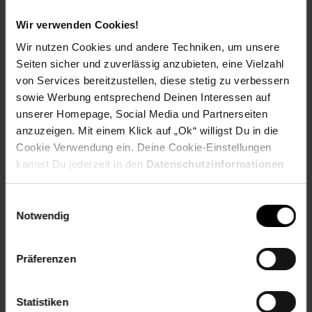
Wir verwenden Cookies!
Versandinformationen
Wir nutzen Cookies und andere Techniken, um unsere
Seiten sicher und zuverlässig anzubieten, eine Vielzahl
Herstellerinformationen
von Services bereitzustellen, diese stetig zu verbessern
sowie Werbung entsprechend Deinen Interessen auf
unserer Homepage, Social Media und Partnerseiten
anzuzeigen. Mit einem Klick auf „Ok“ willigst Du in die
Fußzeile
Weitere Online-Angebote
Cookie Verwendung ein. Deine Cookie-Einstellungen
kannst Du jederzeit in den
Datenschutzinformationen
Netto Reisen
TV-Shop
Weinwelt
ändern bzw. widerrufen.
Einwilligungsauswahl
Notwendig
Präferenzen
Rezeptwelt
NettoKOM
Karriere
Statistiken