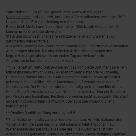
*Alle Preise in Euro (€) inkl. gesetzlicher Mehrwertsteuer, zzgl.
Fußnoten
Versandkosten
und zzgl. evtl. anfallender Versandkostenzuschläge. UVP:
Unverbindliche Preisempfehlung des Herstellers.
Preise (inkl. MwSt.) und Verkaufseinheiten (Stückzahl/Mengeneinheit)
können im Online-Shop abweichen.
Statt- und durchgestrichene Preise beziehen sich auf unseren zuvor
geforderten Verkaufspreis.
Alle Artikel solange der Vorrat reicht! Änderungen und Irrtümer vorbehalten.
Abbildungen ähnlich. Die abgebildeten Artikel können wegen des
begrenzten Angebots schon am ersten Tag ausverkauft sein.
Abgabe nur in haushaltsüblichen Mengen!
**15€ Rabatt im Netto Online-Shop auf das komplette Sortiment ab einem
Mindestbestellwert von 200 €. Ausgenommen: Kategorie Multimedia,
Gutscheine, Bücher und Pre- & Anfangsmilchnahrung sowie gesondert
gekennzeichnete Artikel. Keine Anrechnung auf Versandkosten und Filial-
Abholservices. Der Gutschein wird nur einmalig an Neuanmelder für den
Online-Shop-Newsletter versendet. Nur online einlösbar. Nur ein Gutschein
pro Person und Bestellung. Restbeträge werden nicht ausgezahlt. Nicht mit
anderen Aktionsvorteilen (PAYBACK oder sonstige Shop-Aktionen)
kombinierbar.
***Positive Bonitätsprüfung vorausgesetzt
²⁰Filial-Gutschein gratis zu jeder Bestellung dieses Artikels (solange der
Vorrat reicht). Versand des Filial-Gutscheins erfolgt 4 Wochen nach
Warenanlieferung per Mail. Die Höhe des Filial-Gutscheins ist dem
Artikelbild des gekauften Artikels zu entnehmen. Vervielfältigung jeglicher