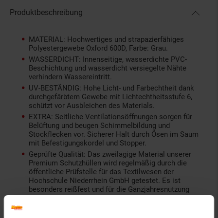
Produktbeschreibung
MATERIAL: Hochwertiges und strapazierfähiges
Polyestergewebe Oxford 600D, Farbe: Grau.
WASSERDICHT: Innenseitige, wasserdichte PVC-
Beschichtung und wasserdicht versiegelte Nähte
verhindern Wassereintritt.
UV-BESTÄNDIG: Hohe Licht- und Farbechtheit dank
durchgefärbtem Gewebe mit Lichtechtheitsstufe 6,
schützt vor Ausbleichen des Materials.
EXTRA: Seitliche Ventilationsöffnungen sorgen für
Belüftung und beugen Schimmelbildung und
Stockflecken vor. Sicherer Halt durch Ösen im Saum
mit Befestigungskordel und Stopper.
Geprüfte Qualität: Das zweilagige Material unserer
Premium Schutzhüllen wird regelmäßig durch die
öffentliche Prüfstelle für das Textilwesen der
Hochschule Niederrhein GmbH getestet. Es ist
besonders reißfest und für die Ganzjahresnutzung
geeignet.