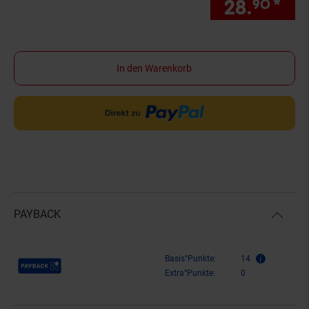
28.
*
nur
90
In den Warenkorb
PAYBACK
Payback Punkte
Basis°Punkte:
14
Extra°Punkte:
0