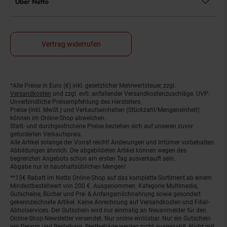
Über Netto
Vertrag widerrufen
*Alle Preise in Euro (€) inkl. gesetzlicher Mehrwertsteuer, zzgl.
Fußnoten
Versandkosten
und zzgl. evtl. anfallender Versandkostenzuschläge. UVP:
Unverbindliche Preisempfehlung des Herstellers.
Preise (inkl. MwSt.) und Verkaufseinheiten (Stückzahl/Mengeneinheit)
können im Online-Shop abweichen.
Statt- und durchgestrichene Preise beziehen sich auf unseren zuvor
geforderten Verkaufspreis.
Alle Artikel solange der Vorrat reicht! Änderungen und Irrtümer vorbehalten.
Abbildungen ähnlich. Die abgebildeten Artikel können wegen des
begrenzten Angebots schon am ersten Tag ausverkauft sein.
Abgabe nur in haushaltsüblichen Mengen!
**15€ Rabatt im Netto Online-Shop auf das komplette Sortiment ab einem
Mindestbestellwert von 200 €. Ausgenommen: Kategorie Multimedia,
Gutscheine, Bücher und Pre- & Anfangsmilchnahrung sowie gesondert
gekennzeichnete Artikel. Keine Anrechnung auf Versandkosten und Filial-
Abholservices. Der Gutschein wird nur einmalig an Neuanmelder für den
Online-Shop-Newsletter versendet. Nur online einlösbar. Nur ein Gutschein
pro Person und Bestellung. Restbeträge werden nicht ausgezahlt. Nicht mit