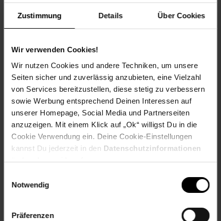
Artikelnummer: 2586300005
EAN: 4260270622852
Zustimmung
Details
Über Cookies
Artikel gehört zur Kategorie:
Schutzhüllen für Gartenmöbel
Wir verwenden Cookies!
Wir nutzen Cookies und andere Techniken, um unsere
Versandinformationen
Seiten sicher und zuverlässig anzubieten, eine Vielzahl
von Services bereitzustellen, diese stetig zu verbessern
sowie Werbung entsprechend Deinen Interessen auf
Herstellerinformationen
unserer Homepage, Social Media und Partnerseiten
anzuzeigen. Mit einem Klick auf „Ok“ willigst Du in die
Cookie Verwendung ein. Deine Cookie-Einstellungen
kannst Du jederzeit in den
Datenschutzinformationen
Fußzeile
Weitere Online-Angebote
ändern bzw. widerrufen.
Einwilligungsauswahl
Notwendig
Netto Reisen
TV-Shop
Weinwelt
Präferenzen