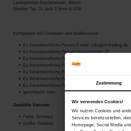
Lautsprecher-Durchmesser: 40mm
Stecker Typ: 2x Jack 3.5mm & USB
Kompatibel mit Computer und Spielkonsole
Eu Verantwortliche Person E-mail: info@im-trading.de
Eu Verantwortliche Person Hausnummer: 51
Eu Verantwortliche Person Land: Deutschland
Eu Verantwortliche Person Name oder Firma: COFI 145
Eu Verantwortliche Person Ort: Gelsenkirchen
Eu Verantwortliche Person PLZ: 45884
Zustimmung
Eu Verantwortliche Person Straße: Zechenstraße
geschlecht: Unix
Wir verwenden Cookies!
Gewählte Variante:
Wir nutzen Cookies und ander
Farbe: Schwarz
Services bereitzustellen, di
Größe: OneSize
Homepage, Social Media und P