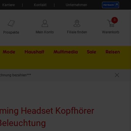
Karriere
Kontakt
Unternehmen
0
Artikel
Mein Konto
Filiale finden
Warenkorb
Prospekte
Mode
Haushalt
Multimedia
Sale
Externer Li
Reisen
chnung bezahlen***
ming Headset Kopfhörer
Beleuchtung
(Produkt aktuell ausv