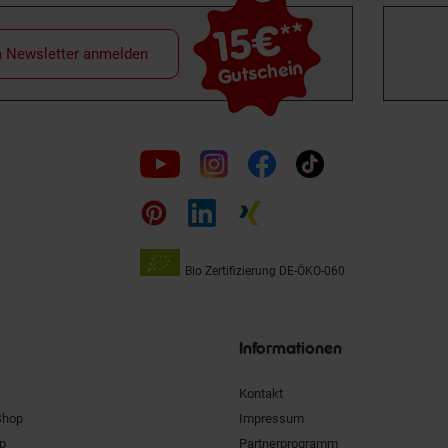
15€
**
m Newsletter anmelden
Gutschein
Folge
uns
auf
Bio Zertifizierung
DE-ÖKO-060
Unsere
Siegel
Informationen
Kontakt
Shop
Impressum
pp
Partnerprogramm