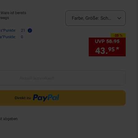
Ware ist bereits
Farbe, Größe:
Schwarz, OneSize 
rwegs
is°Punkte:
21
-25 %
Sie Sparen 25 Prozent,
ra°Punkte:
0
UVP
58.
95
UVP : 5
43.
*
Sie 
95
Aktuell ausverkauft
ät abgeben.