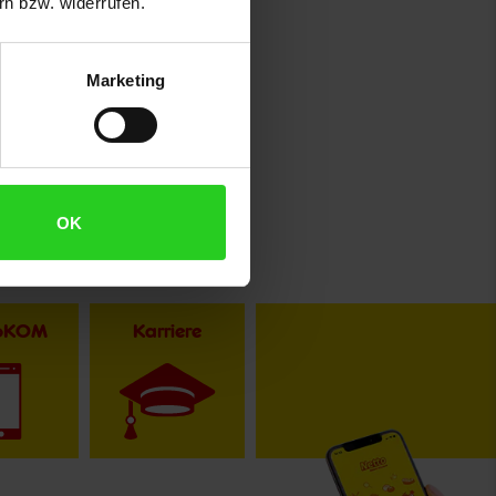
n bzw. widerrufen.
Marketing
OK
toKOM
Karriere