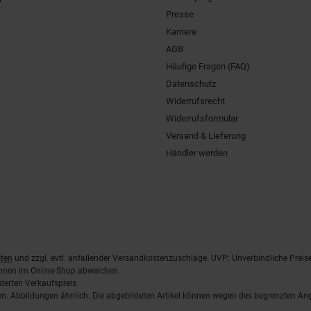
Presse
Karriere
AGB
Häufige Fragen (FAQ)
Datenschutz
Widerrufsrecht
Widerrufsformular
Versand & Lieferung
Händler werden
ten
und zzgl. evtl. anfallender Versandkostenzuschläge. UVP: Unverbindliche Preis
önnen im Online-Shop abweichen.
derten Verkaufspreis.
lten. Abbildungen ähnlich. Die abgebildeten Artikel können wegen des begrenzten A