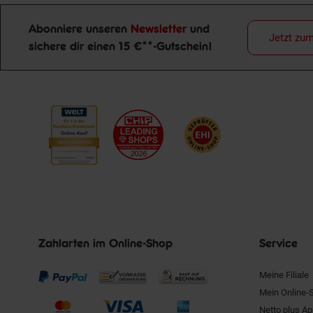
Abonniere unseren
Newsletter
und
Jetzt zu
sichere dir einen 15 €**-Gutschein!
Newsletter Anmeldung
Zahlarten im Online-Shop
Service
Meine Filiale
Mein Online-
Netto plus A