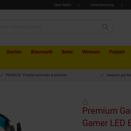
Über Netto
Verantwortung
Garten
Baumarkt
Solar
Wohnen
Freizeit
PAYBACK °Punkte sammeln & einlösen
bequem per Re
adset Kopfhörer Gamer LED Beleuchtung
Premium Ga
Gamer LED 