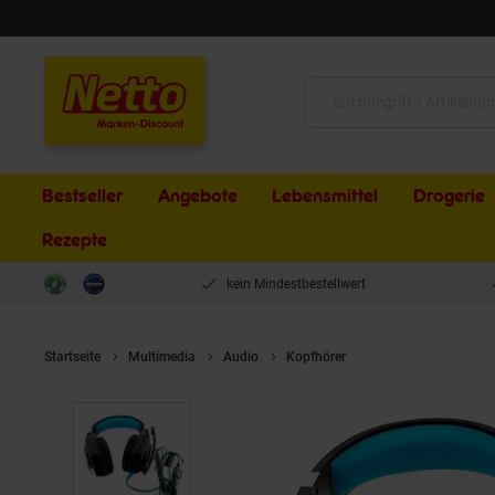
Schließen
Suche:
Bestseller
Angebote
Lebensmittel
Drogerie
Rezepte
kein Mindestbestellwert
Startseite
Multimedia
Audio
Kopfhörer
Premium Gaming He