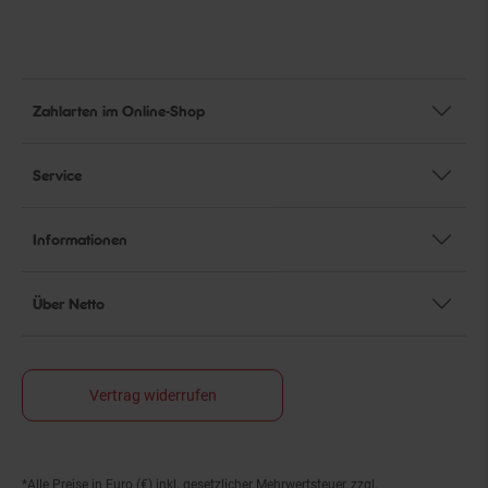
Zahlarten im Online-Shop
Service
Informationen
Über Netto
Vertrag widerrufen
*Alle Preise in Euro (€) inkl. gesetzlicher Mehrwertsteuer, zzgl.
Fußnoten