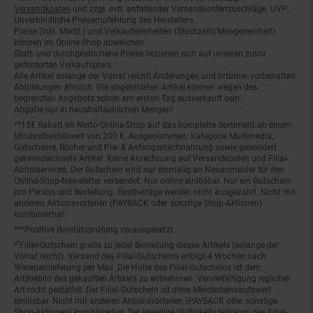
Versandkosten
und zzgl. evtl. anfallender Versandkostenzuschläge. UVP:
Unverbindliche Preisempfehlung des Herstellers.
Preise (inkl. MwSt.) und Verkaufseinheiten (Stückzahl/Mengeneinheit)
können im Online-Shop abweichen.
Statt- und durchgestrichene Preise beziehen sich auf unseren zuvor
geforderten Verkaufspreis.
Alle Artikel solange der Vorrat reicht! Änderungen und Irrtümer vorbehalten.
Abbildungen ähnlich. Die abgebildeten Artikel können wegen des
begrenzten Angebots schon am ersten Tag ausverkauft sein.
Abgabe nur in haushaltsüblichen Mengen!
**15€ Rabatt im Netto Online-Shop auf das komplette Sortiment ab einem
Mindestbestellwert von 200 €. Ausgenommen: Kategorie Multimedia,
Gutscheine, Bücher und Pre- & Anfangsmilchnahrung sowie gesondert
gekennzeichnete Artikel. Keine Anrechnung auf Versandkosten und Filial-
Abholservices. Der Gutschein wird nur einmalig an Neuanmelder für den
Online-Shop-Newsletter versendet. Nur online einlösbar. Nur ein Gutschein
pro Person und Bestellung. Restbeträge werden nicht ausgezahlt. Nicht mit
anderen Aktionsvorteilen (PAYBACK oder sonstige Shop-Aktionen)
kombinierbar.
***Positive Bonitätsprüfung vorausgesetzt
²⁰Filial-Gutschein gratis zu jeder Bestellung dieses Artikels (solange der
Vorrat reicht). Versand des Filial-Gutscheins erfolgt 4 Wochen nach
Warenanlieferung per Mail. Die Höhe des Filial-Gutscheins ist dem
Artikelbild des gekauften Artikels zu entnehmen. Vervielfältigung jeglicher
Art nicht gestattet. Der Filial-Gutschein ist ohne Mindesteinkaufswert
einlösbar. Nicht mit anderen Aktionsvorteilen (PAYBACK oder sonstige
Shop-Aktionen) kombinierbar. Der jeweilige Gültigkeitszeitraum des Filial-