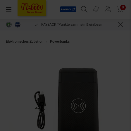
Payback
Prospekte
0
Arti
Menü
Suchfeld einblenden
Filiale finden
Warenkorb
PAYBACK °Punkte sammeln & einlösen
Elektronisches Zubehör
Powerbanks
Powerbank kabellos Ladegerät 10