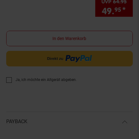
UVP
64.
95
UVP 
49.
*
Sie
95
In den Warenkorb
Ja, ich möchte ein Altgerät abgeben.
PAYBACK