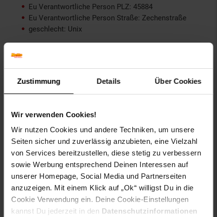
Eu Verantwortliche Person PLZ: 45884
Eu Verantwortliche Person Straße: Zechenstraße
geschlecht: Unix
Gewählte Variante:
Farbe: Schwarz
Größe: OneSize
Zustimmung
Details
Über Cookies
Artikelnummer: 2525669000
EAN: 4255698200898
Wir verwenden Cookies!
Artikel gehört zur Kategorie:
Powerbanks
Wir nutzen Cookies und andere Techniken, um unsere
Seiten sicher und zuverlässig anzubieten, eine Vielzahl
von Services bereitzustellen, diese stetig zu verbessern
sowie Werbung entsprechend Deinen Interessen auf
Versandinformationen
unserer Homepage, Social Media und Partnerseiten
anzuzeigen. Mit einem Klick auf „Ok“ willigst Du in die
Cookie Verwendung ein. Deine Cookie-Einstellungen
Herstellerinformationen
kannst Du jederzeit in den
Datenschutzinformationen