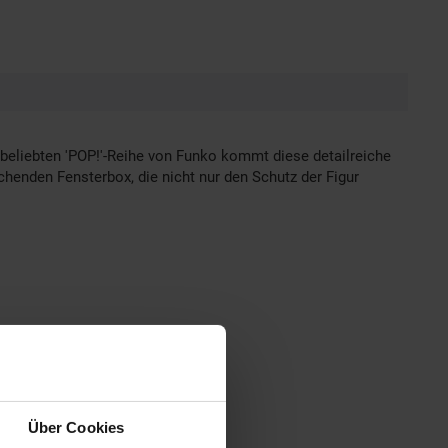
 beliebten 'POP!'-Reihe von Funko kommt diese detailreiche
rechenden Fensterbox, die nicht nur den Schutz der Figur
Über Cookies