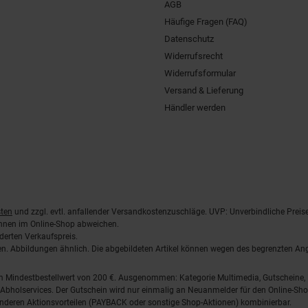
AGB
Häufige Fragen (FAQ)
Datenschutz
Widerrufsrecht
Widerrufsformular
Versand & Lieferung
Händler werden
ten
und zzgl. evtl. anfallender Versandkostenzuschläge. UVP: Unverbindliche Preis
önnen im Online-Shop abweichen.
derten Verkaufspreis.
lten. Abbildungen ähnlich. Die abgebildeten Artikel können wegen des begrenzten A
em Mindestbestellwert von 200 €. Ausgenommen: Kategorie Multimedia, Gutscheine
Abholservices. Der Gutschein wird nur einmalig an Neuanmelder für den Online-Shop
anderen Aktionsvorteilen (PAYBACK oder sonstige Shop-Aktionen) kombinierbar.