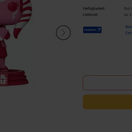
Verfügbarkeit:
Nur 
Lieferzeit:
ca. 
Payback Punkte
Bas
Ext