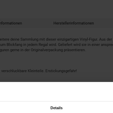
nformationen
Herstellerinformationen
eitere deine Sammlung mit dieser einzigartigen Vinyl-Figur. Aus der
t zum Blickfang in jedem Regal wird. Geliefert wird sie in einer ansp
iguren gerne in der Originalverpackung präsentieren.
 verschluckbare Kleinteile. Erstickungsgefahr!
Details