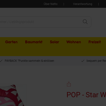
Über Netto
Verantwortung
Garten
Baumarkt
Solar
Wohnen
Freizeit
PAYBACK °Punkte sammeln & einlösen
bequem per Re
- Star Wars Valentines - Ahsoka
POP - Star W