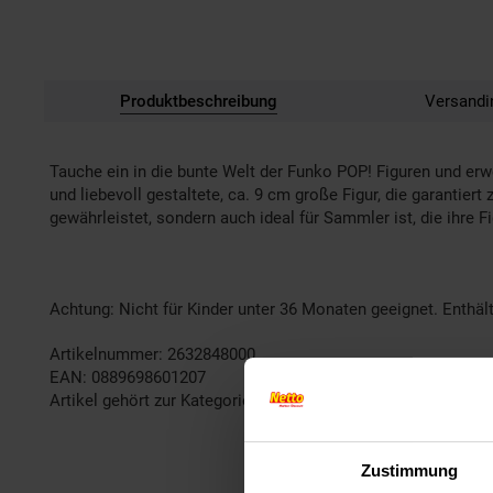
Produktbeschreibung
Versandi
Tauche ein in die bunte Welt der Funko POP! Figuren und erw
und liebevoll gestaltete, ca. 9 cm große Figur, die garantier
gewährleistet, sondern auch ideal für Sammler ist, die ihre F
Achtung: Nicht für Kinder unter 36 Monaten geeignet. Enthält
Artikelnummer: 2632848000
EAN: 0889698601207
Artikel gehört zur Kategorie:
Action- & Spielzeugfiguren
Zustimmung