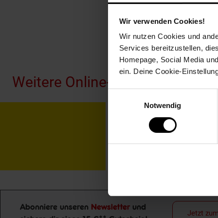
Wir verwenden Cookies!
Wir nutzen Cookies und ander
Fußzeile
Services bereitzustellen, di
Homepage, Social Media und P
ein. Deine Cookie-Einstellun
Weitere Online-Angebote
Einwilligungsauswahl
Notwendig
Netto Reisen
TV-
Abonniere unseren
Newsletter
und
Jetzt zu