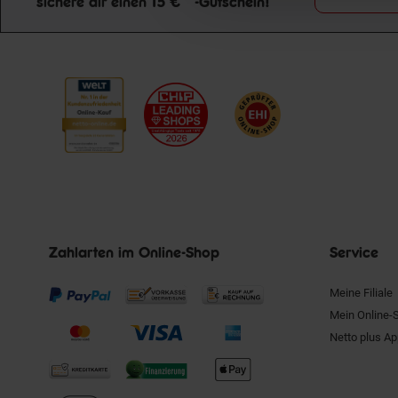
sichere dir einen 15 €**-Gutschein!
Newsletter Anmeldung
Zahlarten im Online-Shop
Service
Meine Filiale
Mein Online-
Netto plus A