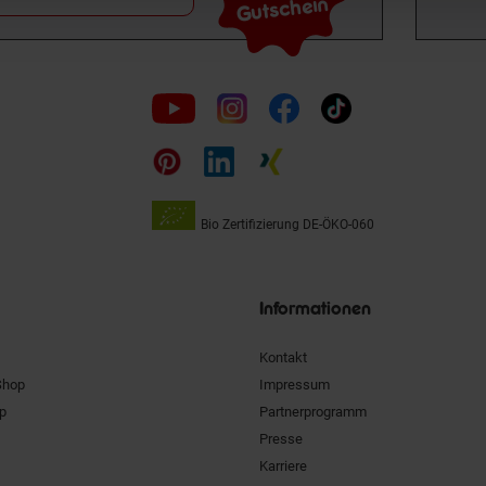
Gutschein
Folge
uns
auf
Bio Zertifizierung
DE-ÖKO-060
Unsere
Siegel
Informationen
Kontakt
Shop
Impressum
pp
Partnerprogramm
Presse
Karriere