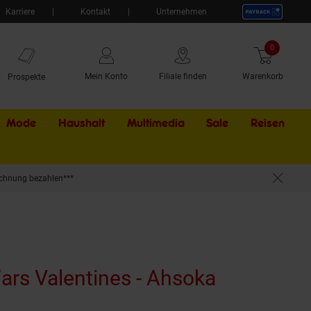
Karriere
Kontakt
Unternehmen
0
Artikel
Mein Konto
Filiale finden
Warenkorb
Prospekte
Mode
Haushalt
Multimedia
Sale
Externer Li
Reisen
chnung bezahlen***
ars Valentines - Ahsoka