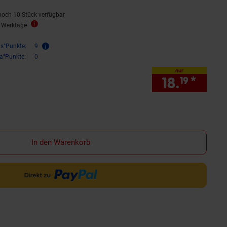
noch 10 Stück verfügbar
2 Werktage
is°Punkte:
9
ra°Punkte:
0
nur
18.
*
nur 1
19
In den Warenkorb