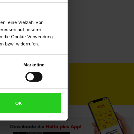
en, eine Vielzahl von
teressen auf unserer
 in die Cookie Verwendung
n bzw. widerrufen.
Marketing
toKOM
Karriere
OK
Downloade die
Netto plus App!