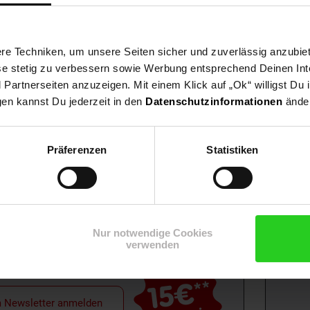
e Techniken, um unsere Seiten sicher und zuverlässig anzubiet
ese stetig zu verbessern sowie Werbung entsprechend Deinen In
artnerseiten anzuzeigen. Mit einem Klick auf „Ok“ willigst Du
gen kannst Du jederzeit in den
Datenschutzinformationen
änder
Präferenzen
Statistiken
Shop
Weinwelt
Rezeptwelt
Net
Nur notwendige Cookies
verwenden
15€
**
m Newsletter anmelden