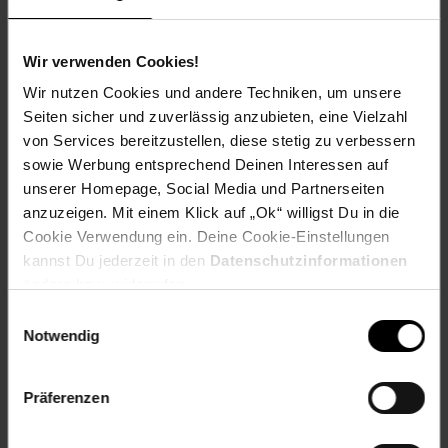
Wir verwenden Cookies!
Versandinformationen
Wir nutzen Cookies und andere Techniken, um unsere
Seiten sicher und zuverlässig anzubieten, eine Vielzahl
Herstellerinformationen
von Services bereitzustellen, diese stetig zu verbessern
sowie Werbung entsprechend Deinen Interessen auf
unserer Homepage, Social Media und Partnerseiten
anzuzeigen. Mit einem Klick auf „Ok“ willigst Du in die
Cookie Verwendung ein. Deine Cookie-Einstellungen
Fußzeile
Weitere Online-Angebote
kannst Du jederzeit in den
Datenschutzinformationen
ändern bzw. widerrufen.
Netto Reisen
TV-Shop
Weinwelt
Einwilligungsauswahl
Notwendig
Präferenzen
Rezeptwelt
NettoKOM
Karriere