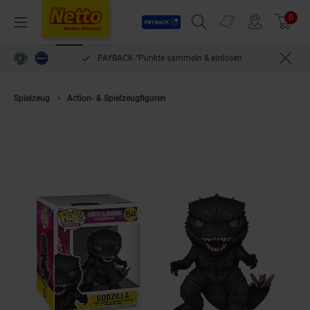
Payback
Prospekte
0
Arti
Menü
Suchfeld einblenden
Filiale finden
Warenkorb
PAYBACK °Punkte sammeln & einlösen
Spielzeug
Action- & Spielzeugfiguren
POP - Godzilla vs. Kong 2 - Godzi