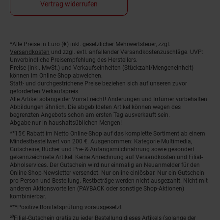
Vertrag widerrufen
*Alle Preise in Euro (€) inkl. gesetzlicher Mehrwertsteuer, zzgl.
Fußnoten
Versandkosten
und zzgl. evtl. anfallender Versandkostenzuschläge. UVP:
Unverbindliche Preisempfehlung des Herstellers.
Preise (inkl. MwSt.) und Verkaufseinheiten (Stückzahl/Mengeneinheit)
können im Online-Shop abweichen.
Statt- und durchgestrichene Preise beziehen sich auf unseren zuvor
geforderten Verkaufspreis.
Alle Artikel solange der Vorrat reicht! Änderungen und Irrtümer vorbehalten.
Abbildungen ähnlich. Die abgebildeten Artikel können wegen des
begrenzten Angebots schon am ersten Tag ausverkauft sein.
Abgabe nur in haushaltsüblichen Mengen!
**15€ Rabatt im Netto Online-Shop auf das komplette Sortiment ab einem
Mindestbestellwert von 200 €. Ausgenommen: Kategorie Multimedia,
Gutscheine, Bücher und Pre- & Anfangsmilchnahrung sowie gesondert
gekennzeichnete Artikel. Keine Anrechnung auf Versandkosten und Filial-
Abholservices. Der Gutschein wird nur einmalig an Neuanmelder für den
Online-Shop-Newsletter versendet. Nur online einlösbar. Nur ein Gutschein
pro Person und Bestellung. Restbeträge werden nicht ausgezahlt. Nicht mit
anderen Aktionsvorteilen (PAYBACK oder sonstige Shop-Aktionen)
kombinierbar.
***Positive Bonitätsprüfung vorausgesetzt
²⁰Filial-Gutschein gratis zu jeder Bestellung dieses Artikels (solange der