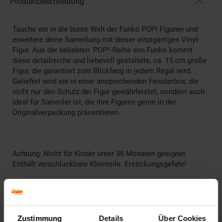
Produktbeschreibung
Tauche ein in die bunte Welt der Funko POP! Figuren und
erweitere deine Sammlung mit dieser einzigartigen Vinyl-
Figur. Aus der beliebten 'POP!'-Reihe von Funko kommt
diese detailreiche und liebevoll gestaltete, ca. 15 cm große
Figur, die garantiert zum Blickfang in jedem Regal wird.
Geliefert wird sie in einer ansprechenden Fensterbox, die
nicht nur den Schutz der Figur gewährleistet, sondern auch
ideal für Sammler ist, die ihre Figuren gerne in der
Originalverpackung präsentieren.
Achtung: Nicht für Kinder unter 36 Monaten geeignet.
Enthält verschluckbare Kleinteile. Erstickungsgefahr!
Artikelnummer: 2656386000
EAN: 0889698759304
Artikel gehört zur Kategorie:
Action- & Spielzeugfiguren
Zustimmung
Details
Über Cookies