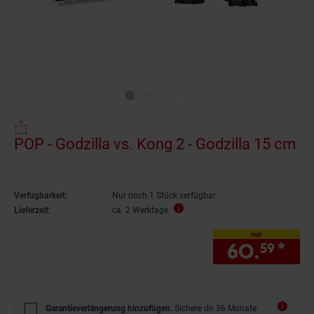
POP - Godzilla vs. Kong 2 - Godzilla 15 cm
Verfügbarkeit:
Nur noch 1 Stück verfügbar
Lieferzeit:
ca. 2 Werktage
nur
60.
*
nu
59
Garantieverlängerung hinzufügen.
Sichere dir 36 Monate