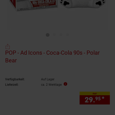
POP - Ad Icons - Coca-Cola 90s - Polar
Bear
Verfügbarkeit:
Auf Lager
Lieferzeit:
ca. 2 Werktage
nur
29.
*
nur
95