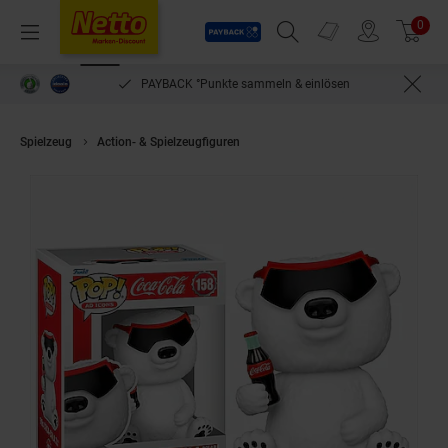
Payback
Prospekte
0
Arti
Menü
Suchfeld einblenden
Filiale finden
Warenkorb
PAYBACK °Punkte sammeln & einlösen
Spielzeug
Action- & Spielzeugfiguren
POP - Ad Icons - Coca-Cola 90s - 