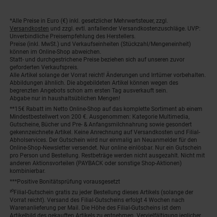
*Alle Preise in Euro (€) inkl. gesetzlicher Mehrwertsteuer, zzgl.
Fußnoten
Versandkosten
und zzgl. evtl. anfallender Versandkostenzuschläge. UVP:
Unverbindliche Preisempfehlung des Herstellers.
Preise (inkl. MwSt.) und Verkaufseinheiten (Stückzahl/Mengeneinheit)
können im Online-Shop abweichen.
Statt- und durchgestrichene Preise beziehen sich auf unseren zuvor
geforderten Verkaufspreis.
Alle Artikel solange der Vorrat reicht! Änderungen und Irrtümer vorbehalten.
Abbildungen ähnlich. Die abgebildeten Artikel können wegen des
begrenzten Angebots schon am ersten Tag ausverkauft sein.
Abgabe nur in haushaltsüblichen Mengen!
**15€ Rabatt im Netto Online-Shop auf das komplette Sortiment ab einem
Mindestbestellwert von 200 €. Ausgenommen: Kategorie Multimedia,
Gutscheine, Bücher und Pre- & Anfangsmilchnahrung sowie gesondert
gekennzeichnete Artikel. Keine Anrechnung auf Versandkosten und Filial-
Abholservices. Der Gutschein wird nur einmalig an Neuanmelder für den
Online-Shop-Newsletter versendet. Nur online einlösbar. Nur ein Gutschein
pro Person und Bestellung. Restbeträge werden nicht ausgezahlt. Nicht mit
anderen Aktionsvorteilen (PAYBACK oder sonstige Shop-Aktionen)
kombinierbar.
***Positive Bonitätsprüfung vorausgesetzt
²⁰Filial-Gutschein gratis zu jeder Bestellung dieses Artikels (solange der
Vorrat reicht). Versand des Filial-Gutscheins erfolgt 4 Wochen nach
Warenanlieferung per Mail. Die Höhe des Filial-Gutscheins ist dem
Artikelbild des gekauften Artikels zu entnehmen. Vervielfältigung jeglicher