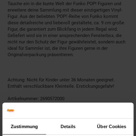
Tauche ein in die bunte Welt der Funko POP! Figuren und
erweitere deine Sammlung mit dieser einzigartigen Vinyl-
Figur. Aus der beliebten 'POP!'-Reihe von Funko kommt
diese detailreiche und liebevoll gestaltete, ca. 9 cm große
Figur, die garantiert zum Blickfang in jedem Regal wird.
Geliefert wird sie in einer ansprechenden Fensterbox, die
nicht nur den Schutz der Figur gewährleistet, sondern auch
ideal für Sammler ist, die ihre Figuren gerne in der
Originalverpackung präsentieren.
Achtung: Nicht für Kinder unter 36 Monaten geeignet.
Enthält verschluckbare Kleinteile. Erstickungsgefahr!
Artikelnummer: 2690572000
EAN: 0889698655873
Artikel gehört zur Kategorie:
Action- & Spielzeugfiguren
Zustimmung
Details
Über Cookies