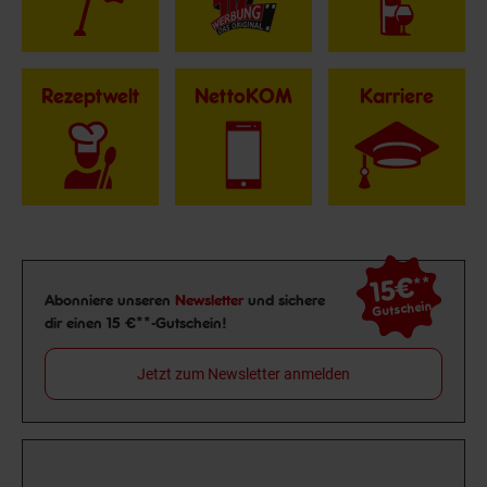
Rezeptwelt
NettoKOM
Karriere
15€
**
Newsletter Anmeldung
Abonniere unseren
Newsletter
und sichere
Gutschein
dir einen 15 €**-Gutschein!
Jetzt zum Newsletter anmelden