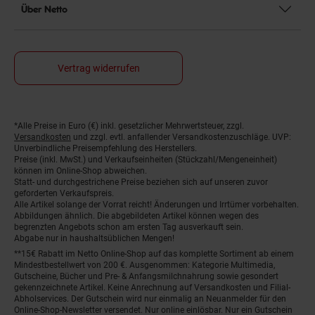
Über Netto
Vertrag widerrufen
*Alle Preise in Euro (€) inkl. gesetzlicher Mehrwertsteuer, zzgl.
Fußnoten
Versandkosten
und zzgl. evtl. anfallender Versandkostenzuschläge. UVP:
Unverbindliche Preisempfehlung des Herstellers.
Preise (inkl. MwSt.) und Verkaufseinheiten (Stückzahl/Mengeneinheit)
können im Online-Shop abweichen.
Statt- und durchgestrichene Preise beziehen sich auf unseren zuvor
geforderten Verkaufspreis.
Alle Artikel solange der Vorrat reicht! Änderungen und Irrtümer vorbehalten.
Abbildungen ähnlich. Die abgebildeten Artikel können wegen des
begrenzten Angebots schon am ersten Tag ausverkauft sein.
Abgabe nur in haushaltsüblichen Mengen!
**15€ Rabatt im Netto Online-Shop auf das komplette Sortiment ab einem
Mindestbestellwert von 200 €. Ausgenommen: Kategorie Multimedia,
Gutscheine, Bücher und Pre- & Anfangsmilchnahrung sowie gesondert
gekennzeichnete Artikel. Keine Anrechnung auf Versandkosten und Filial-
Abholservices. Der Gutschein wird nur einmalig an Neuanmelder für den
Online-Shop-Newsletter versendet. Nur online einlösbar. Nur ein Gutschein