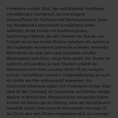
Pontederia cordata ‘Alba’, das weißblühende Hechtkraut
(Herzblättriges Hechtkraut), ist eine elegante
Wasserpflanze für Teichrand und Flachwasserzone. Diese
aus Nordamerika stammende Sumpfpflanze bildet
aufrechte, dichte Horste mit leuchtend grünen,
herzförmigen Blättern, die dem Zierwert der Staude vom
Frühjahr bis in den Herbst Struktur verleihen. Ab Juni bis in
den September erscheinen zahlreiche schlanke, reinweiße
Blütenähren, die über dem Laub schweben und dem
Wassergarten eine klare, ruhige Note geben. Der Wuchs ist
aufrecht und standfest, je nach Standort erreicht der
Blütenstand eine Höhe von etwa 60 bis 90 cm, wodurch
sich die Teichpflanze sowohl in Gruppenpflanzung als auch
als Solitär am Ufer eindrucksvoll präsentiert. Als
klassische Uferstaude eignet sich Pontederia cordata ‘Alba’
ideal für den Teichrand, die Sumpfzone und flaches, ruhiges
Wasser. In Miniteichen, Wasserschalen und großen Kübeln
kommt sie ebenso gut zur Geltung, wenn der Wurzelbereich
dauerhaft feucht steht und eine Wasserhöhe von etwa 10
bis 20 cm über dem Rhizom eingehalten wird. Ein sonniger