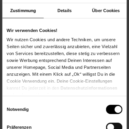
Frucht: Keine Frucht
Zustimmung
Details
Über Cookies
Blattform: Herzförmig
Standort und Pflege
Standortempfehlung: Sonnig, feucht
Wir verwenden Cookies!
Pflegeaufwand: Mittel
Wir nutzen Cookies und andere Techniken, um unsere
Lichtbedarf: Sonnig-Halbschattig
Seiten sicher und zuverlässig anzubieten, eine Vielzahl
Wasserbedarf: Hoch
von Services bereitzustellen, diese stetig zu verbessern
Rückschnitt: Rückschnitt im Frühjahr
Schnittverträglichkeit: Gut
sowie Werbung entsprechend Deinen Interessen auf
Bodenansprüche: nährstoffreich und feucht
unserer Homepage, Social Media und Partnerseiten
Nährstoffgehalt: Mittel
anzuzeigen. Mit einem Klick auf „Ok“ willigst Du in die
Frosthärte: bis -15 °C
Cookie Verwendung ein. Deine Cookie-Einstellungen
Verwendung: An Bachläufen,Im Teich,Wasserpflanze,
kannst Du jederzeit in den
Datenschutzinformationen
Teichrand, Bienenweide, Kübelpflanze, Uferbepflanzung
ändern bzw. widerrufen.
Eigenschaften
Einwilligungsauswahl
Duft: Kein Duft
Notwendig
Bestäuber: Insekten
Biodiversität: Lebensraum für Insekten
Gechlecht: Zwitter
Präferenzen