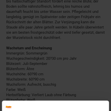
bis halbschattiger Standort fördert eine reiche Blüte; der
Boden sollte nährstoffreich, lehmig bis humos und
dauerhaft feucht bis unter Wasser sein. Pflegeleicht und
langlebig, genügt im Spätwinter oder zeitigen Frühjahr ein
Rückschnitt der alten Blätter. Zur Verjüngung kann die
Staude alle paar Jahre geteilt werden. In Kübeln überwintert
sie am besten frostgeschützt oder wird tiefer gesetzt, damit
der Wurzelstock nicht durchfriert.
Wachstum und Erscheinung
Immergrün: Sommergrün
Wuchsgeschwindigkeit: 20?30 cm pro Jahr
Blütezeit: Juli-September
Blütenform: Ähre
Wuchshöhe: 60?90 cm
Wuchsbreite: 60?90 cm
Wuchsform: Aufrecht, buschig
Farbe: Weiß
Herbstfärbung: Verliert Laub ohne Färbung
Blütenfarbe: Weiß
Winterfarbe: Verblasst, bleibt halbschattig
Geschmack: X