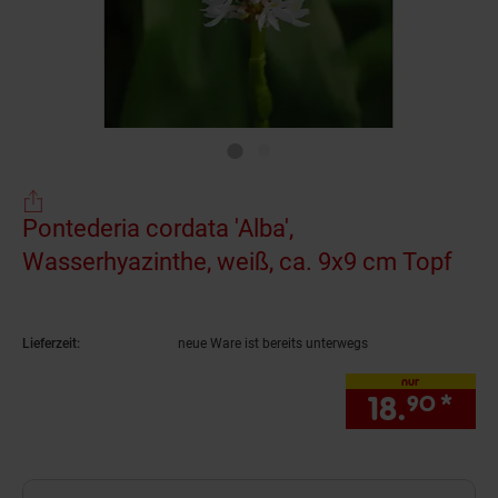
Pontederia cordata 'Alba',
Wasserhyazinthe, weiß, ca. 9x9 cm Topf
(Pro
Lieferzeit:
neue Ware ist bereits unterwegs
nur
18.
*
nur
90