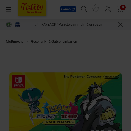
Payback
Prospekte
0
Arti
Menü
Suchfeld einblenden
Filiale finden
Warenkorb
PAYBACK °Punkte sammeln & einlösen
Multimedia
Geschenk- & Gutscheinkarten
Pokémon Schwert/Schild: Er