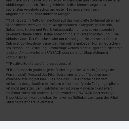
Alle Artikel solange der Vorrat reicht! Änderungen und Irrtümer vorbehalten.
Abbildungen ähnlich. Die abgebildeten Artikel können wegen des
begrenzten Angebots schon am ersten Tag ausverkauft sein.
Abgabe nur in haushaltsüblichen Mengen!
**15€ Rabatt im Netto Online-Shop auf das komplette Sortiment ab einem
Mindestbestellwert von 200 €. Ausgenommen: Kategorie Multimedia,
Gutscheine, Bücher und Pre- & Anfangsmilchnahrung sowie gesondert
gekennzeichnete Artikel. Keine Anrechnung auf Versandkosten und Filial-
Abholservices. Der Gutschein wird nur einmalig an Neuanmelder für den
Online-Shop-Newsletter versendet. Nur online einlösbar. Nur ein Gutschein
pro Person und Bestellung. Restbeträge werden nicht ausgezahlt. Nicht mit
anderen Aktionsvorteilen (PAYBACK oder sonstige Shop-Aktionen)
kombinierbar.
***Positive Bonitätsprüfung vorausgesetzt
²⁰Filial-Gutschein gratis zu jeder Bestellung dieses Artikels (solange der
Vorrat reicht). Versand des Filial-Gutscheins erfolgt 4 Wochen nach
Warenanlieferung per Mail. Die Höhe des Filial-Gutscheins ist dem
Artikelbild des gekauften Artikels zu entnehmen. Vervielfältigung jeglicher
Art nicht gestattet. Der Filial-Gutschein ist ohne Mindesteinkaufswert
einlösbar. Nicht mit anderen Aktionsvorteilen (PAYBACK oder sonstige
Shop-Aktionen) kombinierbar. Der jeweilige Gültigkeitszeitraum des Filial-
Gutscheins ist darauf vermerkt.