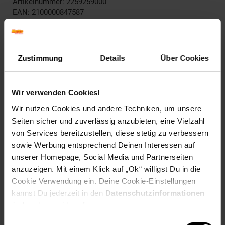
Artikelnummer: 2259259000
EAN: 2100000847587
Artikel gehört zur Kategorie:
Geschenk- & Gutscheinkarten
Dieses Produkt ist von allen Gutscheinaktionen
ausgeschlossen.
Zustimmung
Details
Über Cookies
Einlösebedingungen
Wir verwenden Cookies!
Wir nutzen Cookies und andere Techniken, um unsere
Seiten sicher und zuverlässig anzubieten, eine Vielzahl
AGB
von Services bereitzustellen, diese stetig zu verbessern
sowie Werbung entsprechend Deinen Interessen auf
Versandinformationen
unserer Homepage, Social Media und Partnerseiten
anzuzeigen. Mit einem Klick auf „Ok“ willigst Du in die
Cookie Verwendung ein. Deine Cookie-Einstellungen
Herstellerinformationen
kannst Du jederzeit in den
Datenschutzinformationen
ändern bzw. widerrufen.
Einwilligungsauswahl