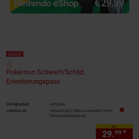
Pokémon Schwert/Schild:
Erweiterungspass
Verfügbarkeit:
verfügbar
Lieferbar ab:
Versand per E-Mail unverzüglich nach
Zahlungsbestätigung
nur
29.
*
nur
99