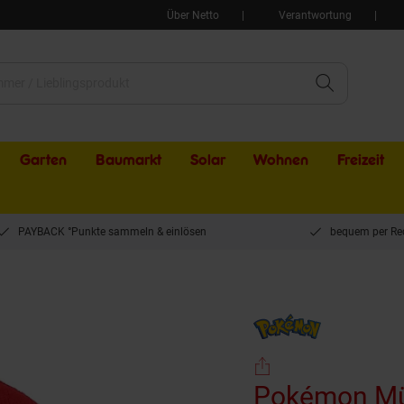
Über Netto
Verantwortung
Garten
Baumarkt
Solar
Wohnen
Freizeit
PAYBACK °Punkte sammeln & einlösen
bequem per Re
okémon Mütze Wintermütze Kopfbedeckung ideal für
Pokémon Mü