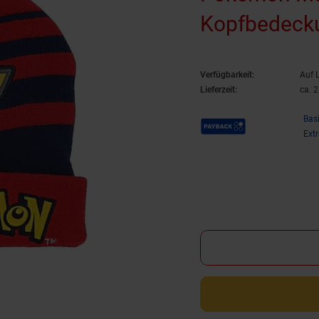
Kopfbedecku
Verfügbarkeit:
Auf 
Lieferzeit:
ca. 
Payback Punkte
Bas
Ext