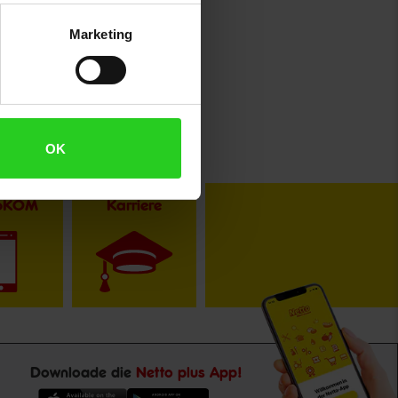
Marketing
OK
toKOM
Karriere
Downloade die
Netto plus App!