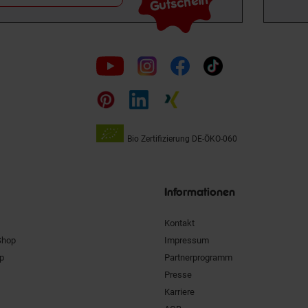
Gutschein
Folge
uns
auf
Bio Zertifizierung
DE-ÖKO-060
Unsere
Siegel
Informationen
Kontakt
Shop
Impressum
pp
Partnerprogramm
Presse
Karriere