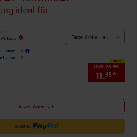
ng ideal für
Lager
Farbe, Größe, Hauptmaterial:
Rot
2 Werktage
is°Punkte:
5
ra°Punkte:
0
-55 %
Sie Sparen 55 Prozent,
UVP
26.
95
UVP : 
11.
*
Sie S
95
In den Warenkorb