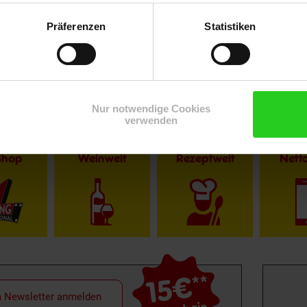
Präferenzen
Statistiken
Nur notwendige Cookies
verwenden
Shop
Weinwelt
Rezeptwelt
Net
15€
**
m Newsletter anmelden