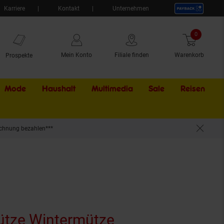
Karriere
Kontakt
Unternehmen
0
Artikel
Mein Konto
Filiale finden
Warenkorb
Prospekte
Mode
Haushalt
Multimedia
Sale
Externer Li
Reisen
chnung bezahlen***
tze Wintermütze