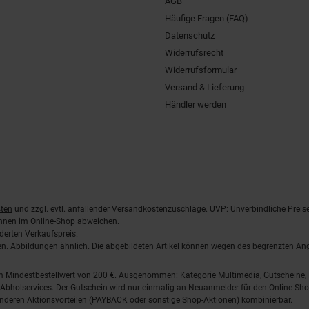
AGB
Häufige Fragen (FAQ)
Datenschutz
Widerrufsrecht
Widerrufsformular
Versand & Lieferung
Händler werden
ten
und zzgl. evtl. anfallender Versandkostenzuschläge. UVP: Unverbindliche Preis
önnen im Online-Shop abweichen.
derten Verkaufspreis.
lten. Abbildungen ähnlich. Die abgebildeten Artikel können wegen des begrenzten A
em Mindestbestellwert von 200 €. Ausgenommen: Kategorie Multimedia, Gutscheine
Abholservices. Der Gutschein wird nur einmalig an Neuanmelder für den Online-Shop
anderen Aktionsvorteilen (PAYBACK oder sonstige Shop-Aktionen) kombinierbar.