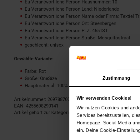
Eu Verantwortliche Person Hausnummer: 10
Eu Verantwortliche Person Land: Niederlande
Eu Verantwortliche Person Name oder Firma: Textiel Tr
Eu Verantwortliche Person Ort: Steenbergen
Eu Verantwortliche Person PLZ: 4651ST
Eu Verantwortliche Person Straße: Mosquitostraat
geschlecht: unisex
Gewählte Variante:
Farbe: Rot
Zustimmung
Größe: OneSize
Hauptmaterial: 100% Baumwolle
Wir verwenden Cookies!
Artikelnummer: 2697887001
EAN: 4255698290141
Wir nutzen Cookies und ander
Artikel gehört zur Kategorie:
Herren Sportbekleidung
Services bereitzustellen, di
Homepage, Social Media und P
ein. Deine Cookie-Einstellun