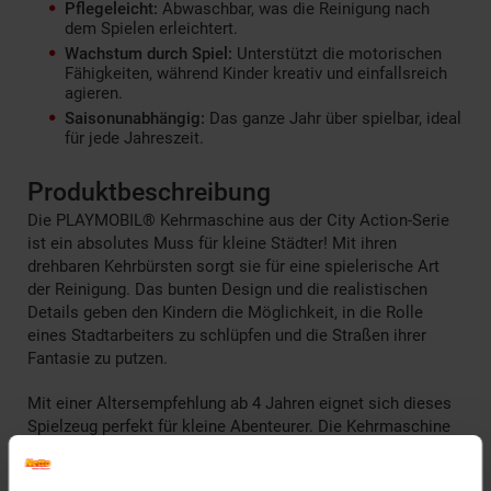
Pflegeleicht:
Abwaschbar, was die Reinigung nach
dem Spielen erleichtert.
Wachstum durch Spiel:
Unterstützt die motorischen
Fähigkeiten, während Kinder kreativ und einfallsreich
agieren.
Saisonunabhängig:
Das ganze Jahr über spielbar, ideal
für jede Jahreszeit.
Produktbeschreibung
Die PLAYMOBIL® Kehrmaschine aus der City Action-Serie
ist ein absolutes Muss für kleine Städter! Mit ihren
drehbaren Kehrbürsten sorgt sie für eine spielerische Art
der Reinigung. Das bunten Design und die realistischen
Details geben den Kindern die Möglichkeit, in die Rolle
eines Stadtarbeiters zu schlüpfen und die Straßen ihrer
Fantasie zu putzen.
Mit einer Altersempfehlung ab 4 Jahren eignet sich dieses
Spielzeug perfekt für kleine Abenteurer. Die Kehrmaschine
fördert nicht nur den Spaß am Rollenspiel, sondern auch die
Hand-Augen-Koordination und die Kreativität. Der leicht zu