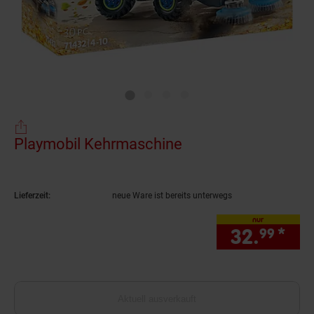
Playmobil Kehrmaschine
(Produkt aktuell au
Lieferzeit:
neue Ware ist bereits unterwegs
nur
32.
*
nur
99
Aktuell ausverkauft