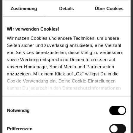
reinigende Kunststoff und die robuste Bauweise garantieren
einen langen Spielspaß.
Zustimmung
Details
Über Cookies
Technische Details
Altersempfehlung:
Für Kinder von 4 bis 10 Jahren
Wir verwenden Cookies!
geeignet.
Wir nutzen Cookies und andere Techniken, um unsere
Material:
Hochwertiger, langlebiger Kunststoff.
Seiten sicher und zuverlässig anzubieten, eine Vielzahl
Farbe:
Mehrfarbig.
von Services bereitzustellen, diese stetig zu verbessern
Kategorie:
City Action.
sowie Werbung entsprechend Deinen Interessen auf
Lieferumfang:
1 Kehrmaschine mit drehbaren Bürsten,
1 Figur.
unserer Homepage, Social Media und Partnerseiten
anzuzeigen. Mit einem Klick auf „Ok“ willigst Du in die
Fazit
Cookie Verwendung ein. Deine Cookie-Einstellungen
kannst Du jederzeit in den
Datenschutzinformationen
Die PLAYMOBIL Kehrmaschine verbindet Spiel und Lernen
auf wunderbare Weise. Sie fördert Kreativität, Motorik und
ändern bzw. widerrufen.
soziale Interaktion durch spielerisches Lernen. Ein
Einwilligungsauswahl
Highlight im Spielzimmer jeden kleinen Stadtarbeiters und
Notwendig
ideal für Geschenke. Lass deiner Fantasie freien Lauf und
erlebe spannende Abenteuer mit der Kehrmaschine!
Präferenzen
Alter
ab 4 Jahre