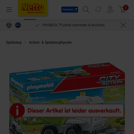
Payback
Prospekte
0
Arti
Menü
Suchfeld einblenden
Filiale finden
Warenkorb
PAYBACK °Punkte sammeln & einlösen
Spielzeug
Action- & Spielzeugfiguren
Playmobil Kehrmaschine