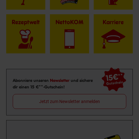
Rezeptwelt
NettoKOM
Karriere
15€
**
Newsletter Anmeldung
Abonniere unseren
Newsletter
und sichere
Gutschein
dir einen 15 €**-Gutschein!
Jetzt zum Newsletter anmelden