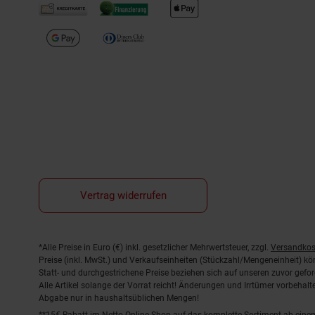
Vertrag widerrufen
Fußnoten
*Alle Preise in Euro (€) inkl. gesetzlicher Mehrwertsteuer, zzgl.
Versandkos
Preise (inkl. MwSt.) und Verkaufseinheiten (Stückzahl/Mengeneinheit) k
Statt- und durchgestrichene Preise beziehen sich auf unseren zuvor gefor
Alle Artikel solange der Vorrat reicht! Änderungen und Irrtümer vorbeha
Abgabe nur in haushaltsüblichen Mengen!
**15€ Rabatt im Netto Online-Shop auf das komplette Sortiment ab ein