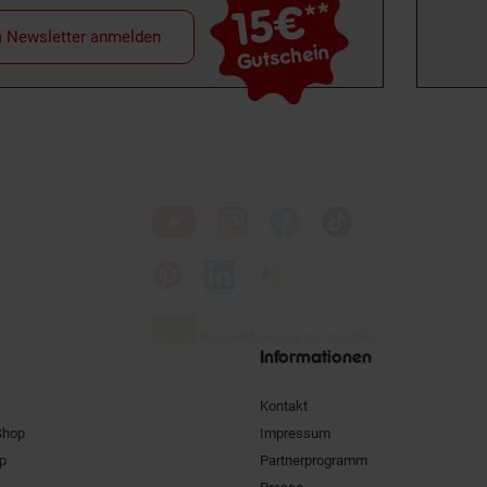
15€
**
m Newsletter anmelden
Gutschein
Folge
uns
auf
Bio Zertifizierung
DE-ÖKO-060
Unsere
Siegel
Informationen
Kontakt
Shop
Impressum
pp
Partnerprogramm