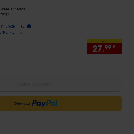
Ware ist bereits
rwegs
is°Punkte:
13
ra°Punkte:
0
nur
27.
*
nur 
99
Aktuell ausverkauft