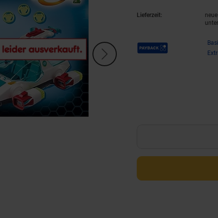
Lieferzeit:
neue 
unte
Payback Punkte
Bas
Ext