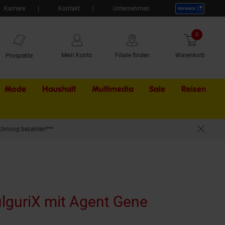
Karriere
Kontakt
Unternehmen
0
Artikel
Mein Konto
Filiale finden
Warenkorb
Prospekte
Mode
Haushalt
Multimedia
Sale
Externer Li
Reisen
chnung bezahlen***
ulguriX mit Agent Gene
(Produkt ak