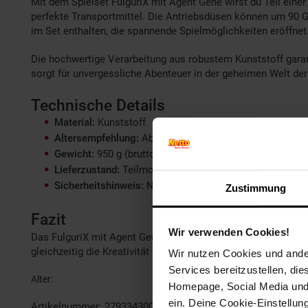
Mit dem Spielset FulguriX mit Agent Gene wirst du Teil eine
perfekte Transportmittel. Die Antriebsdüsen können um 90 
im Set enthalten, die spannende Spielmöglichkeiten eröffne
Die hochwertige Verarbeitung aus robustem Kunststoff garanti
sorgt für unvergessliche Abenteuer in der geheimen Welt der
Technische Details
Material:
Kunststoff.
Altersempfehlung:
Ab 5 Jahren geeignet.
Gewicht:
950 g (brutto).
Lieferzustand:
Teilmontiert, Montage nicht nötig.
Sicherheitshinweis:
Nicht geeignet für Kinder unter 36 
Zustimmung
Fazit
Wir verwenden Cookies!
Das FulguriX mit Agent Gene Set von Playmobil ist das perfe
gleichzeitig die Kreativität der Kinder. Ein ideales Gesche
Wir nutzen Cookies und ander
Services bereitzustellen, di
Alter
ab 5 Jahre
Homepage, Social Media und P
ein. Deine Cookie-Einstellun
Artikelnummer: 2793343000