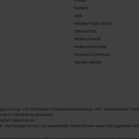
Presse
Karriere
AGB
Häufige Fragen (FAQ)
Datenschutz
Widerrufsrecht
Widerrufsformular
Versand & Lieferung
Händler werden
ten
und zzgl. evtl. anfallender Versandkostenzuschläge. UVP: Unverbindliche Preis
önnen im Online-Shop abweichen.
derten Verkaufspreis.
lten. Abbildungen ähnlich. Die abgebildeten Artikel können wegen des begrenzten A
em Mindestbestellwert von 200 €. Ausgenommen: Kategorie Multimedia, Gutscheine