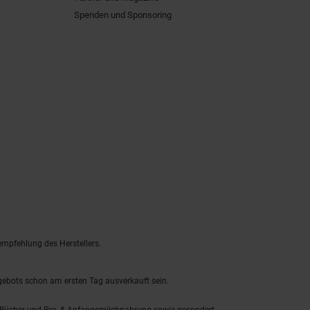
Spenden und Sponsoring
empfehlung des Herstellers.
ngebots schon am ersten Tag ausverkauft sein.
, Bücher und Pre- & Anfangsmilchnahrung sowie gesondert