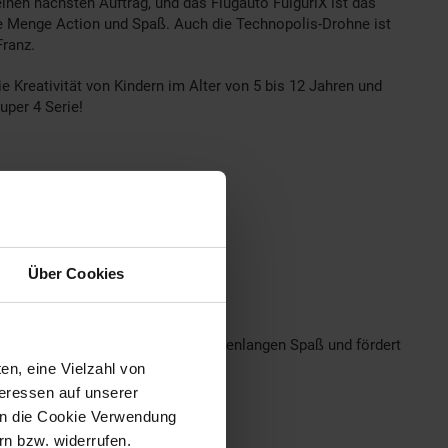
inen nächsten Auftrag, und das Flugauto FulguriX ist das
de Menge Action und Spaß. Auch die Technopolis-Drohne ist
Franz.
e Kreativität von Kindern im Alter von 5 bis 12 Jahren und
uper 4 Serie!
Über Cookies
tionen und Zubehör bietet es stundenlangen Spaß und fördert
sorgt!
en, eine Vielzahl von
teressen auf unserer
 in die Cookie Verwendung
n bzw. widerrufen.