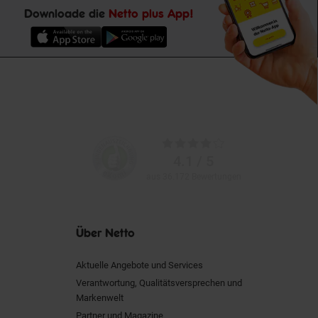
Downloade die
Netto plus App!
Unsere
Durchschnittliche
Kundenbewertungen
Bewertungen
4.1 / 5
aus 36.172 Bewertungen
Über Netto
Aktuelle Angebote und Services
Verantwortung, Qualitätsversprechen und
Markenwelt
Partner und Magazine