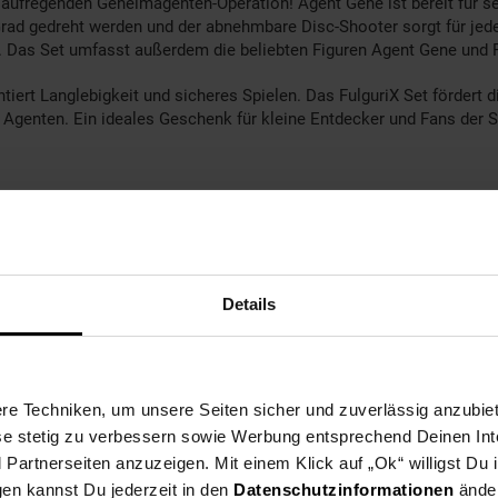
r aufregenden Geheimagenten-Operation! Agent Gene ist bereit für se
Grad gedreht werden und der abnehmbare Disc-Shooter sorgt für je
t. Das Set umfasst außerdem die beliebten Figuren Agent Gene und 
ert Langlebigkeit und sicheres Spielen. Das FulguriX Set fördert di
 Agenten. Ein ideales Geschenk für kleine Entdecker und Fans der S
Monaten wegen Erstickungsgefahr durch Kleinteile.
Details
kte Spielzeug für kleine Geheimagenten. Mit einer Vielzahl an Funk
nk, das sowohl zu Hause als auch unterwegs für spannende Abenteuer 
e Techniken, um unsere Seiten sicher und zuverlässig anzubiet
ese stetig zu verbessern sowie Werbung entsprechend Deinen In
artnerseiten anzuzeigen. Mit einem Klick auf „Ok“ willigst Du
gen kannst Du jederzeit in den
Datenschutzinformationen
änder