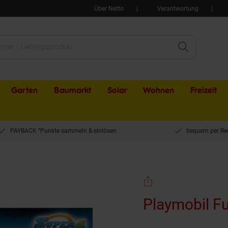
Über Netto
Verantwortung
Garten
Baumarkt
Solar
Wohnen
Freizeit
PAYBACK °Punkte sammeln & einlösen
bequem per Re
ymobil FulguriX mit Agent Gene
Playmobil F