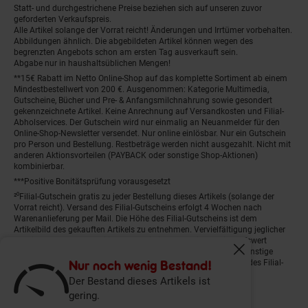
Statt- und durchgestrichene Preise beziehen sich auf unseren zuvor
geforderten Verkaufspreis.
Alle Artikel solange der Vorrat reicht! Änderungen und Irrtümer vorbehalten.
Abbildungen ähnlich. Die abgebildeten Artikel können wegen des
begrenzten Angebots schon am ersten Tag ausverkauft sein.
Abgabe nur in haushaltsüblichen Mengen!
**15€ Rabatt im Netto Online-Shop auf das komplette Sortiment ab einem
Mindestbestellwert von 200 €. Ausgenommen: Kategorie Multimedia,
Gutscheine, Bücher und Pre- & Anfangsmilchnahrung sowie gesondert
gekennzeichnete Artikel. Keine Anrechnung auf Versandkosten und Filial-
Abholservices. Der Gutschein wird nur einmalig an Neuanmelder für den
Online-Shop-Newsletter versendet. Nur online einlösbar. Nur ein Gutschein
pro Person und Bestellung. Restbeträge werden nicht ausgezahlt. Nicht mit
anderen Aktionsvorteilen (PAYBACK oder sonstige Shop-Aktionen)
kombinierbar.
***Positive Bonitätsprüfung vorausgesetzt
²⁰Filial-Gutschein gratis zu jeder Bestellung dieses Artikels (solange der
Vorrat reicht). Versand des Filial-Gutscheins erfolgt 4 Wochen nach
Warenanlieferung per Mail. Die Höhe des Filial-Gutscheins ist dem
Artikelbild des gekauften Artikels zu entnehmen. Vervielfältigung jeglicher
Art nicht gestattet. Der Filial-Gutschein ist ohne Mindesteinkaufswert
einlösbar. Nicht mit anderen Aktionsvorteilen (PAYBACK oder sonstige
Fenster schliess
Nur noch wenig Bestand!
Shop-Aktionen) kombinierbar. Der jeweilige Gültigkeitszeitraum des Filial-
Gutscheins ist darauf vermerkt.
Der Bestand dieses Artikels ist
gering.