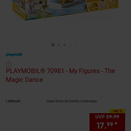
PLAYMOBIL® 70981 - My Figures - The
Magic Dance
(Produkt aktuell ausverkauft)
Lieferzeit:
neue Ware ist bereits unterwegs
-40 %
Sie Sparen 40 Prozen
UVP
29.
99
UVP 
17.
*
Sie
99