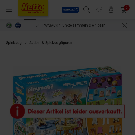
Payback
Prospekte
0
Arti
Menü
Suchfeld einblenden
Filiale finden
Warenkorb
PAYBACK °Punkte sammeln & einlösen
Spielzeug
Action- & Spielzeugfiguren
PLAYMOBIL® 70981 - My Figures 