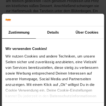
am festlich gedeckten Tisch genießen Prinzessin und Prinz
ein köstliches süßes Dessert. Anschließend schwingen sie
zur Harfenmusik das Tanzbein unter dem Blütenbogen. Ein
liebevolles Spielset für fantasievolle Kinder.
Zustimmung
Details
Über Cookies
ACHTUNG! Nicht geeignet für Kinder unter 3 Jahren,
enthält Kleinteile, die verschluckt werden können.
Erstickungsgefahr!
Wir verwenden Cookies!
Wir nutzen Cookies und andere Techniken, um unsere
Artikelnummer: 2677949000
Seiten sicher und zuverlässig anzubieten, eine Vielzahl
EAN: 4008789709813
von Services bereitzustellen, diese stetig zu verbessern
Artikel gehört zur Kategorie:
Action- & Spielzeugfiguren
sowie Werbung entsprechend Deinen Interessen auf
unserer Homepage, Social Media und Partnerseiten
anzuzeigen. Mit einem Klick auf „Ok“ willigst Du in die
Cookie Verwendung ein. Deine Cookie-Einstellungen
Versandinformationen
kannst Du jederzeit in den
Datenschutzinformationen
ändern bzw. widerrufen.