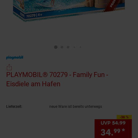
PLAYMOBIL® 70279 - Family Fun -
Eisdiele am Hafen
(Produkt aktuell ausverkau
Lieferzeit:
neue Ware ist bereits unterwegs
-36 %
Sie Sparen 36 Prozen
UVP
54.
99
UVP 
34.
*
Sie
99