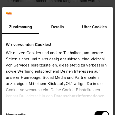
der Familie lässt sicherlich nicht lange auf sich warten.
ACHTUNG! Nicht geeignet für Kinder unter 3 Jahren,
Zustimmung
Details
Über Cookies
enthält Kleinteile, die verschluckt werden können.
Erstickungsgefahr!
Wir verwenden Cookies!
Artikelnummer: 2506301000
Wir nutzen Cookies und andere Techniken, um unsere
EAN: 4008789702791
Seiten sicher und zuverlässig anzubieten, eine Vielzahl
Artikel gehört zur Kategorie:
Spielzeug
von Services bereitzustellen, diese stetig zu verbessern
sowie Werbung entsprechend Deinen Interessen auf
unserer Homepage, Social Media und Partnerseiten
anzuzeigen. Mit einem Klick auf „Ok“ willigst Du in die
Versandinformationen
Cookie Verwendung ein. Deine Cookie-Einstellungen
kannst Du jederzeit in den
Datenschutzinformationen
Herstellerinformationen
ändern bzw. widerrufen.
Einwilligungsauswahl
Notwendig