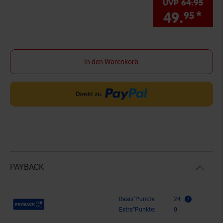
UVP
64.
95
UVP 
49.
*
Sie
95
In den Warenkorb
PAYBACK
Payback Punkte
Basis°Punkte:
24
Extra°Punkte:
0