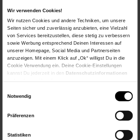
Eu Verantwortliche Person Name oder Firma: Platinet
S.A
Wir verwenden Cookies!
Eu Verantwortliche Person Ort: #WERT!
Wir nutzen Cookies und andere Techniken, um unsere
Eu Verantwortliche Person PLZ: #WERT!
Seiten sicher und zuverlässig anzubieten, eine Vielzahl
Eu Verantwortliche Person Straße: #WERT!
von Services bereitzustellen, diese stetig zu verbessern
sowie Werbung entsprechend Deinen Interessen auf
Gewählte Variante:
unserer Homepage, Social Media und Partnerseiten
anzuzeigen. Mit einem Klick auf „Ok“ willigst Du in die
Hauptmaterial: Metall, Silikon, Polypropylen
Materialzusammensetzung: Metall, Silikon,
Cookie Verwendung ein. Deine Cookie-Einstellungen
Polypropylen
kannst Du jederzeit in den
Datenschutzinformationen
Farbe: Grau
ändern bzw. widerrufen.
Größe: 32 × 18.5 × 9.5 cm
Einwilligungsauswahl
Notwendig
Artikelnummer: 2995628000
EAN: 5907595462990
Artikel gehört zur Kategorie:
Kochtöpfe
Präferenzen
Statistiken