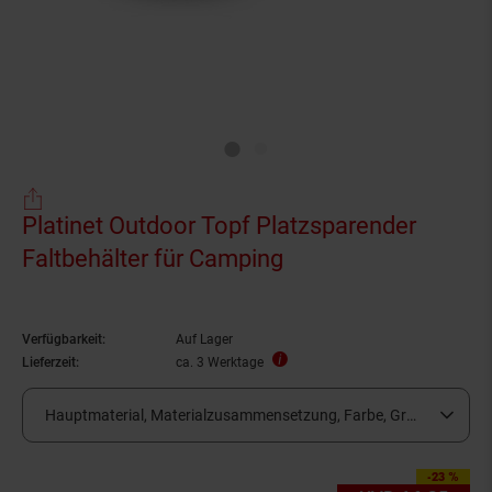
Platinet Outdoor Topf Platzsparender
Faltbehälter für Camping
Verfügbarkeit:
Auf Lager
Lieferzeit:
ca. 3 Werktage
Hauptmaterial, Materialzusammensetzung, Farbe, Größe:
Metall, S
-23 %
Sie Sparen 23 Prozen