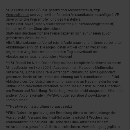
*Alle Preise in Euro (€) inkl. gesetzlicher Mehrwertsteuer, zzgl.
Fußnoten
Versandkosten
und zzgl. evtl. anfallender Versandkostenzuschläge. UVP:
Unverbindliche Preisempfehlung des Herstellers.
Preise (inkl. MwSt.) und Verkaufseinheiten (Stückzahl/Mengeneinheit)
können im Online-Shop abweichen.
Statt- und durchgestrichene Preise beziehen sich auf unseren zuvor
geforderten Verkaufspreis.
Alle Artikel solange der Vorrat reicht! Änderungen und Irrtümer vorbehalten.
Abbildungen ähnlich. Die abgebildeten Artikel können wegen des
begrenzten Angebots schon am ersten Tag ausverkauft sein.
Abgabe nur in haushaltsüblichen Mengen!
**15€ Rabatt im Netto Online-Shop auf das komplette Sortiment ab einem
Mindestbestellwert von 200 €. Ausgenommen: Kategorie Multimedia,
Gutscheine, Bücher und Pre- & Anfangsmilchnahrung sowie gesondert
gekennzeichnete Artikel. Keine Anrechnung auf Versandkosten und Filial-
Abholservices. Der Gutschein wird nur einmalig an Neuanmelder für den
Online-Shop-Newsletter versendet. Nur online einlösbar. Nur ein Gutschein
pro Person und Bestellung. Restbeträge werden nicht ausgezahlt. Nicht mit
anderen Aktionsvorteilen (PAYBACK oder sonstige Shop-Aktionen)
kombinierbar.
***Positive Bonitätsprüfung vorausgesetzt
²⁰Filial-Gutschein gratis zu jeder Bestellung dieses Artikels (solange der
Vorrat reicht). Versand des Filial-Gutscheins erfolgt 4 Wochen nach
Warenanlieferung per Mail. Die Höhe des Filial-Gutscheins ist dem
Artikelbild des gekauften Artikels zu entnehmen. Vervielfältigung jeglicher