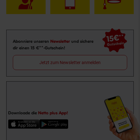
15€
**
Newsletter Anmeldung
Abonniere unseren
Newsletter
und sichere
Gutschein
dir einen 15 €**-Gutschein!
Jetzt zum Newsletter anmelden
Downloade die
Netto plus App!