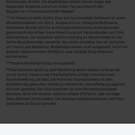
Abbildungen ähnlich. Die abgebildeten Artikel können wegen des
begrenzten Angebots schon am ersten Tag ausverkauft sein.
Abgabe nur in haushaltsüblichen Mengen!
**15€ Rabatt im Netto Online-Shop auf das komplette Sortiment ab einem
Mindestbestellwert von 200 €. Ausgenommen: Kategorie Multimedia,
Gutscheine, Bücher und Pre- & Anfangsmilchnahrung sowie gesondert
gekennzeichnete Artikel. Keine Anrechnung auf Versandkosten und Filial-
Abholservices. Der Gutschein wird nur einmalig an Neuanmelder für den
Online-Shop-Newsletter versendet. Nur online einlösbar. Nur ein Gutschein
pro Person und Bestellung. Restbeträge werden nicht ausgezahlt. Nicht mit
anderen Aktionsvorteilen (PAYBACK oder sonstige Shop-Aktionen)
kombinierbar.
***Positive Bonitätsprüfung vorausgesetzt
²⁰Filial-Gutschein gratis zu jeder Bestellung dieses Artikels (solange der
Vorrat reicht). Versand des Filial-Gutscheins erfolgt 4 Wochen nach
Warenanlieferung per Mail. Die Höhe des Filial-Gutscheins ist dem
Artikelbild des gekauften Artikels zu entnehmen. Vervielfältigung jeglicher
Art nicht gestattet. Der Filial-Gutschein ist ohne Mindesteinkaufswert
einlösbar. Nicht mit anderen Aktionsvorteilen (PAYBACK oder sonstige
Shop-Aktionen) kombinierbar. Der jeweilige Gültigkeitszeitraum des Filial-
Gutscheins ist darauf vermerkt.
© Netto Marken-Discount Stiftung & Co. KG |