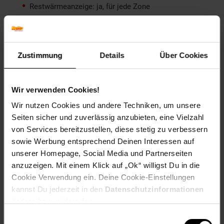
Restwärmeanzeige: ja, für jede Zone
Abschaltautomatik: ja
Timerfunktion: ja
Zustimmung
Details
Über Cookies
Kindersicherung: ja
Wir verwenden Cookies!
Automatische Topferkennung: ja
Wir nutzen Cookies und andere Techniken, um unsere
Seiten sicher und zuverlässig anzubieten, eine Vielzahl
von Services bereitzustellen, diese stetig zu verbessern
Maße & Gewicht:
sowie Werbung entsprechend Deinen Interessen auf
Einbaumaß (Ausschnitt BxT): 56,0 x 49,0 cm
unserer Homepage, Social Media und Partnerseiten
anzuzeigen. Mit einem Klick auf „Ok“ willigst Du in die
Einbautiefe: 5,8 cm
Cookie Verwendung ein. Deine Cookie-Einstellungen
kannst Du jederzeit in den
Datenschutzinformationen
Gerätemaß (HxBxT): 6,2 x 59,0 x 52,0 cm
ändern bzw. widerrufen.
Einwilligungsauswahl
Gewicht: ca. 8,0 kg