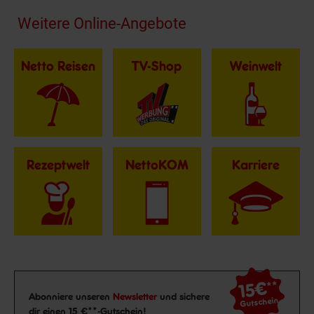
Fußzeile
Weitere Online-Angebote
Netto Reisen
TV-Shop
Weinwelt
Rezeptwelt
NettoKOM
Karriere
15€
**
Newsletter Anmeldung
Abonniere unseren
Newsletter
und sichere
Gutschein
dir einen 15 €**-Gutschein!