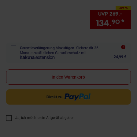
-49 %
Sie Sparen 49 Prozent,
UVP
269.–
UVP :
134.
*
Sie
90
Garantieverlängerung hinzufügen.
Sichere dir 36
Monate zusätzlichen Garantieschutz mit
24,99 €
In den Warenkorb
Ja, ich möchte ein Altgerät abgeben.