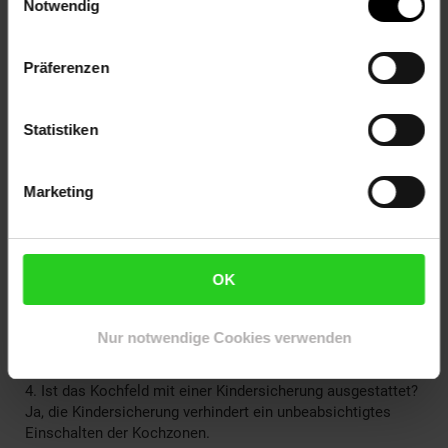
Notwendig
EAN:
4030608233476
Präferenzen
FAQ
Statistiken
1. Ist das PKM KHKF4 G Kochfeld autark nutzbar? Ja, es ist
ein autarkes Kochfeld und kann unabhängig von einem
Backofen betrieben werden.
Marketing
2. Welche Stromanschlüsse sind beim Einbau möglich?
Das Kochfeld kann an 230 V oder 400 V angeschlossen
werden – je nach vorhandener Elektroinstallation.
OK
3. Wie viele Kochzonen hat das Gerät und welche
Leistungen bieten sie? Es gibt 4 Kochzonen mit bis zu
Nur notwendige Cookies verwenden
1800 W Leistung, jeweils regelbar in 9 Heizstufen.
4. Ist das Kochfeld mit einer Kindersicherung ausgestattet?
Ja, die Kindersicherung verhindert ein unbeabsichtigtes
Einschalten der Kochzonen.