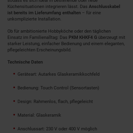
sodass es sich ideal in bestehende oder neue
Küchensituationen integrieren lässt. Das
Anschlusskabel
ist bereits im Lieferumfang enthalten
– für eine
unkomplizierte Installation.
Ob für ambitionierte Hobbyköche oder den täglichen
Einsatz im Familienalltag: Das
PKM KHKF4 G
überzeugt mit
starker Leistung, einfacher Bedienung und einem eleganten,
pflegeleichten Erscheinungsbild.
Technische Daten
Geräteart: Autarkes Glaskeramikkochfeld
Bedienung: Touch Control (Sensortasten)
Design: Rahmenlos, flach, pflegeleicht
Material: Glaskeramik
Anschlussart: 230 V oder 400 V möglich