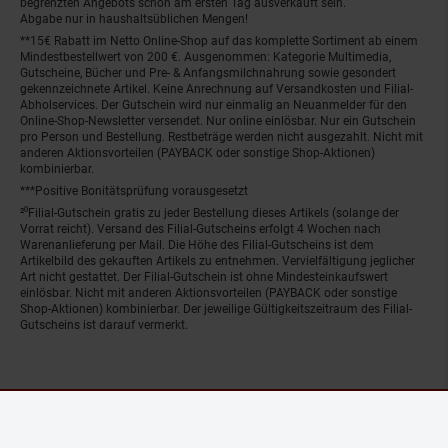
begrenzten Angebots schon am ersten Tag ausverkauft sein.
Abgabe nur in haushaltsüblichen Mengen!
**15€ Rabatt im Netto Online-Shop auf das komplette Sortiment ab einem
Mindestbestellwert von 200 €. Ausgenommen: Kategorie Multimedia,
Gutscheine, Bücher und Pre- & Anfangsmilchnahrung sowie gesondert
gekennzeichnete Artikel. Keine Anrechnung auf Versandkosten und Filial-
Abholservices. Der Gutschein wird nur einmalig an Neuanmelder für den
Online-Shop-Newsletter versendet. Nur online einlösbar. Nur ein Gutschein
pro Person und Bestellung. Restbeträge werden nicht ausgezahlt. Nicht mit
anderen Aktionsvorteilen (PAYBACK oder sonstige Shop-Aktionen)
kombinierbar.
***Positive Bonitätsprüfung vorausgesetzt
²⁰Filial-Gutschein gratis zu jeder Bestellung dieses Artikels (solange der
Vorrat reicht). Versand des Filial-Gutscheins erfolgt 4 Wochen nach
Warenanlieferung per Mail. Die Höhe des Filial-Gutscheins ist dem
Artikelbild des gekauften Artikels zu entnehmen. Vervielfältigung jeglicher
Art nicht gestattet. Der Filial-Gutschein ist ohne Mindesteinkaufswert
einlösbar. Nicht mit anderen Aktionsvorteilen (PAYBACK oder sonstige
Shop-Aktionen) kombinierbar. Der jeweilige Gültigkeitszeitraum des Filial-
Gutscheins ist darauf vermerkt.
© Netto Marken-Discount Stiftung & Co. KG |
Kontakt
|
Datenschutz
|
Impressum