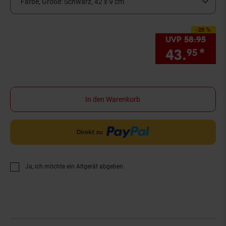
Farbe, Größe:
Schwarz, 42 x 9 cm
-25 %
Sie Sparen 25 Prozen
UVP
58.
95
UVP 
43.
*
Sie
95
In den Warenkorb
Ja, ich möchte ein Altgerät abgeben.