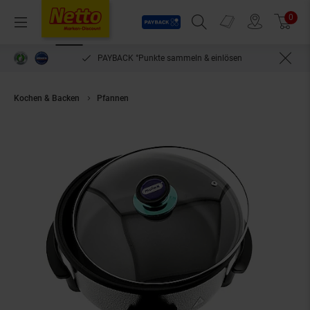
Payback
Prospekte
0
Arti
Menü
Suchfeld einblenden
Filiale finden
Warenkorb
PAYBACK °Punkte sammeln & einlösen
Kochen & Backen
Pfannen
Pizza Pan Pfanne 1500W Multifunktionspfan