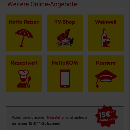
Fußzeile
Weitere Online-Angebote
Netto Reisen
TV-Shop
Weinwelt
Rezeptwelt
NettoKOM
Karriere
15€
**
Newsletter Anmeldung
Abonniere unseren
Newsletter
und sichere
Gutschein
dir einen 15 €**-Gutschein!