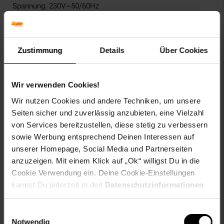
Spannung: 230V~50/60Hz
Beschichtung: Antihaftbeschichtung
Regelung: Einstellbarer Thermostat
Zustimmung
Details
Über Cookies
Deckel: Sicherheitsglasdeckel
Wir verwenden Cookies!
Eu Verantwortliche Person E-mail:
impressum@mulex.de
Wir nutzen Cookies und andere Techniken, um unsere
Eu Verantwortliche Person Hausnummer: 5
Seiten sicher und zuverlässig anzubieten, eine Vielzahl
Eu Verantwortliche Person Land: Deutschland
von Services bereitzustellen, diese stetig zu verbessern
Eu Verantwortliche Person Name oder Firma: Akyol
sowie Werbung entsprechend Deinen Interessen auf
International GmbH & Co. KG
unserer Homepage, Social Media und Partnerseiten
Eu Verantwortliche Person Ort: Gelsenkirchen
anzuzeigen. Mit einem Klick auf „Ok“ willigst Du in die
Eu Verantwortliche Person PLZ: 45889
Cookie Verwendung ein. Deine Cookie-Einstellungen
Eu Verantwortliche Person Straße: Hamburger Str.
kannst Du jederzeit in den
Datenschutzinformationen
geschlecht: unisex
ändern bzw. widerrufen.
Gewählte Variante:
Einwilligungsauswahl
Notwendig