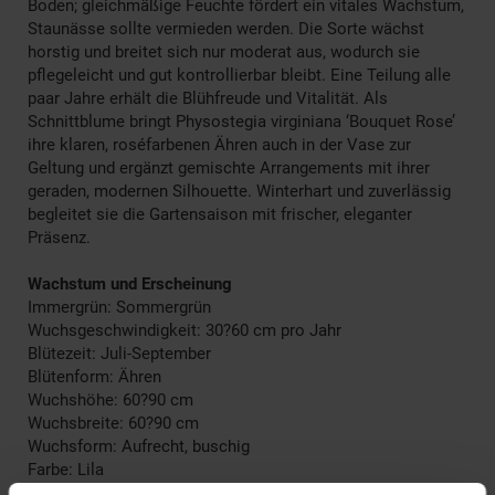
Boden; gleichmäßige Feuchte fördert ein vitales Wachstum,
Staunässe sollte vermieden werden. Die Sorte wächst
horstig und breitet sich nur moderat aus, wodurch sie
pflegeleicht und gut kontrollierbar bleibt. Eine Teilung alle
paar Jahre erhält die Blühfreude und Vitalität. Als
Schnittblume bringt Physostegia virginiana ‘Bouquet Rose’
ihre klaren, roséfarbenen Ähren auch in der Vase zur
Geltung und ergänzt gemischte Arrangements mit ihrer
geraden, modernen Silhouette. Winterhart und zuverlässig
begleitet sie die Gartensaison mit frischer, eleganter
Präsenz.
Wachstum und Erscheinung
Immergrün: Sommergrün
Wuchsgeschwindigkeit: 30?60 cm pro Jahr
Blütezeit: Juli-September
Blütenform: Ähren
Wuchshöhe: 60?90 cm
Wuchsbreite: 60?90 cm
Wuchsform: Aufrecht, buschig
Farbe: Lila
Herbstfärbung: Verliert Laub ohne Färbung