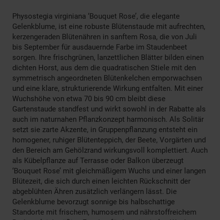
Physostegia virginiana ‘Bouquet Rose’, die elegante
Gelenkblume, ist eine robuste Blütenstaude mit aufrechten,
kerzengeraden Blütenähren in sanftem Rosa, die von Juli
bis September für ausdauernde Farbe im Staudenbeet
sorgen. Ihre frischgrünen, lanzettlichen Blätter bilden einen
dichten Horst, aus dem die quadratischen Stiele mit den
symmetrisch angeordneten Blütenkelchen emporwachsen
und eine klare, strukturierende Wirkung entfalten. Mit einer
Wuchshöhe von etwa 70 bis 90 cm bleibt diese
Gartenstaude standfest und wirkt sowohl in der Rabatte als
auch im naturnahen Pflanzkonzept harmonisch. Als Solitär
setzt sie zarte Akzente, in Gruppenpflanzung entsteht ein
homogener, ruhiger Blütenteppich, der Beete, Vorgärten und
den Bereich am Gehölzrand wirkungsvoll komplettiert. Auch
als Kübelpflanze auf Terrasse oder Balkon überzeugt
‘Bouquet Rose’ mit gleichmäßigem Wuchs und einer langen
Blütezeit, die sich durch einen leichten Rückschnitt der
abgeblühten Ähren zusätzlich verlängern lässt. Die
Gelenkblume bevorzugt sonnige bis halbschattige
Standorte mit frischem, humosem und nährstoffreichem