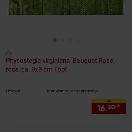
Physostegia virginiana 'Bouquet Rose',
rosa, ca. 9x9 cm Topf
(Produkt aktuell ausve
Lieferzeit:
neue Ware ist bereits unterwegs
nur
16.
*
nur
20