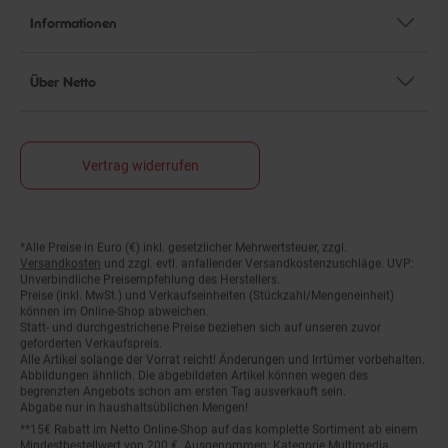
Informationen
Über Netto
Vertrag widerrufen
*Alle Preise in Euro (€) inkl. gesetzlicher Mehrwertsteuer, zzgl.
Fußnoten
Versandkosten
und zzgl. evtl. anfallender Versandkostenzuschläge. UVP:
Unverbindliche Preisempfehlung des Herstellers.
Preise (inkl. MwSt.) und Verkaufseinheiten (Stückzahl/Mengeneinheit)
können im Online-Shop abweichen.
Statt- und durchgestrichene Preise beziehen sich auf unseren zuvor
geforderten Verkaufspreis.
Alle Artikel solange der Vorrat reicht! Änderungen und Irrtümer vorbehalten.
Abbildungen ähnlich. Die abgebildeten Artikel können wegen des
begrenzten Angebots schon am ersten Tag ausverkauft sein.
Abgabe nur in haushaltsüblichen Mengen!
**15€ Rabatt im Netto Online-Shop auf das komplette Sortiment ab einem
Mindestbestellwert von 200 €. Ausgenommen: Kategorie Multimedia,