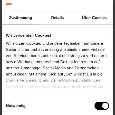
Blütenfarbe: Rosa
Winterfarbe: Verblasst, bleibt halbschattig
Geschmack: X
Zustimmung
Details
Über Cookies
Frucht: Keine Frucht
Standort und Pflege
Wir verwenden Cookies!
Standortempfehlung: Sonnig bis halbschattig, feucht
Pflegeaufwand: Mittel
Wir nutzen Cookies und andere Techniken, um unsere
Lichtbedarf: Sonnig-Halbschattig
Seiten sicher und zuverlässig anzubieten, eine Vielzahl
Wasserbedarf: Mittel
von Services bereitzustellen, diese stetig zu verbessern
Rückschnitt: Rückschnitt im Frühjahr
sowie Werbung entsprechend Deinen Interessen auf
Schnittverträglichkeit: Sehr gut
unserer Homepage, Social Media und Partnerseiten
Bodenansprüche: feucht und gut durchlässig
anzuzeigen. Mit einem Klick auf „Ok“ willigst Du in die
Nährstoffgehalt: Mittel
Frosthärte: bis -34 °C
Cookie Verwendung ein. Deine Cookie-Einstellungen
Verwendung: Als Schnittpflanze,Beetpflanze, Schnittblume,
kannst Du jederzeit in den
Datenschutzinformationen
Bienenweide, Teichrand, Staudenrabatte
ändern bzw. widerrufen.
Einwilligungsauswahl
Eigenschaften
Notwendig
Duft: Kein Duft
Bestäuber: Insekten