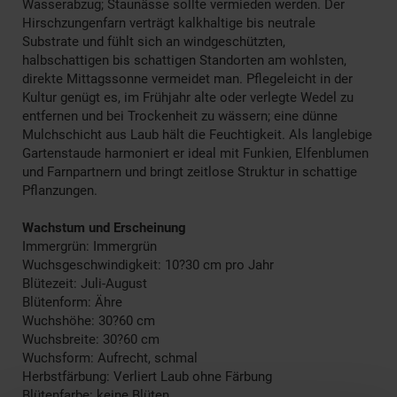
Wasserabzug; Staunässe sollte vermieden werden. Der
Hirschzungenfarn verträgt kalkhaltige bis neutrale
Substrate und fühlt sich an windgeschützten,
halbschattigen bis schattigen Standorten am wohlsten,
direkte Mittagssonne vermeidet man. Pflegeleicht in der
Kultur genügt es, im Frühjahr alte oder verlegte Wedel zu
entfernen und bei Trockenheit zu wässern; eine dünne
Mulchschicht aus Laub hält die Feuchtigkeit. Als langlebige
Gartenstaude harmoniert er ideal mit Funkien, Elfenblumen
und Farnpartnern und bringt zeitlose Struktur in schattige
Pflanzungen.
Wachstum und Erscheinung
Immergrün: Immergrün
Wuchsgeschwindigkeit: 10?30 cm pro Jahr
Blütezeit: Juli-August
Blütenform: Ähre
Wuchshöhe: 30?60 cm
Wuchsbreite: 30?60 cm
Wuchsform: Aufrecht, schmal
Herbstfärbung: Verliert Laub ohne Färbung
Blütenfarbe: keine Blüten