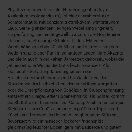
Phyllitis scolopendrium, der Hirschzungenfarn (syn.
Asplenium scolopendrium), ist eine charakterstarke
Schattenstaude mit ganzjährig attraktivem, wintergrünem
Laub. Seine glänzenden, ledrigen Wedel sind ungeteilt,
zungenförmig und leicht gewellt, wodurch die Horste eine
elegante, rosettenartige Struktur bilden. Mit einer
Wuchshöhe von etwa 30 bis 50 cm und aufrecht-bogigen
Wedeln setzt dieser Farn in schattigen Lagen klare Akzente
und bleibt auch in der kalten Jahreszeit dekorativ, wobei der
jahreszeitliche Wuchs die Optik leicht verändert. Als
klassische Schattenpflanze eignet sich der
Hirschzungenfarn hervorragend für Waldgärten, das
Staudenbeet im Halbschatten, den schattigen Vorgarten
oder die Unterpflanzung von Gehölzen. In Gruppenpflanzung
entsteht ein ruhiger, edler Bodeneindruck, als Solitär kommt
die Blattstruktur besonders zur Geltung. Auch im schattigen
Steingarten, am Gehölzrand oder in größeren Töpfen und
Kübeln auf Terrasse und Innenhof zeigt er seine Stärken.
Bevorzugt wird ein humoser, lockerer, frischer bis
gleichmäßig feuchter Boden, gern mit Lauberde und gutem