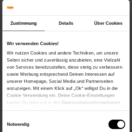
Winterfarbe: Immergrün
Geschmack: X
Frucht: Keine Frucht
Zustimmung
Details
Über Cookies
Blattform: Lineal
Standort und Pflege
Standortempfehlung: Halbschattig, feucht
Wir verwenden Cookies!
Pflegeaufwand: Mittel
Wir nutzen Cookies und andere Techniken, um unsere
Lichtbedarf: Schattig-Halbschattig
Seiten sicher und zuverlässig anzubieten, eine Vielzahl
Wasserbedarf: Mittel
von Services bereitzustellen, diese stetig zu verbessern
Rückschnitt: Kein Rückschnitt erforderlich
Schnittverträglichkeit: Gut
sowie Werbung entsprechend Deinen Interessen auf
Bodenansprüche: humos und kalkhaltig
unserer Homepage, Social Media und Partnerseiten
Nährstoffgehalt: Mittel
anzuzeigen. Mit einem Klick auf „Ok“ willigst Du in die
Frosthärte: bis -15 °C
Cookie Verwendung ein. Deine Cookie-Einstellungen
Verwendung: Am Teichrand,Unter Gehölzen,Im
kannst Du jederzeit in den
Datenschutzinformationen
Schattengarten,Schattenpflanze, Steingarten, Bodendecker,
ändern bzw. widerrufen.
Naturgarten, Waldgarten
Einwilligungsauswahl
Eigenschaften
Notwendig
Duft: Kein Duft