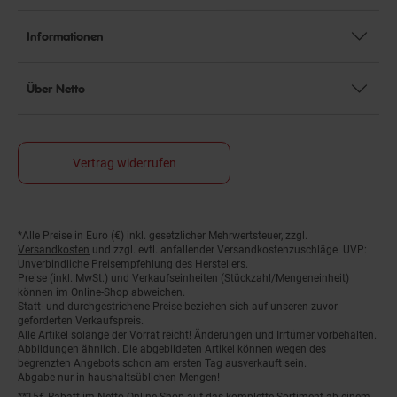
Informationen
Über Netto
Vertrag widerrufen
*Alle Preise in Euro (€) inkl. gesetzlicher Mehrwertsteuer, zzgl.
Fußnoten
Versandkosten
und zzgl. evtl. anfallender Versandkostenzuschläge. UVP:
Unverbindliche Preisempfehlung des Herstellers.
Preise (inkl. MwSt.) und Verkaufseinheiten (Stückzahl/Mengeneinheit)
können im Online-Shop abweichen.
Statt- und durchgestrichene Preise beziehen sich auf unseren zuvor
geforderten Verkaufspreis.
Alle Artikel solange der Vorrat reicht! Änderungen und Irrtümer vorbehalten.
Abbildungen ähnlich. Die abgebildeten Artikel können wegen des
begrenzten Angebots schon am ersten Tag ausverkauft sein.
Abgabe nur in haushaltsüblichen Mengen!
**15€ Rabatt im Netto Online-Shop auf das komplette Sortiment ab einem