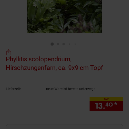
Phyllitis scolopendrium,
Hirschzungenfarn, ca. 9x9 cm Topf
(Produkt 
Lieferzeit:
neue Ware ist bereits unterwegs
nur
13.
*
nur
40