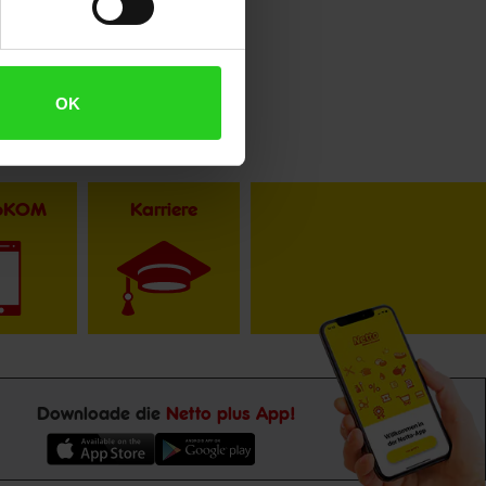
OK
toKOM
Karriere
Downloade die
Netto plus App!