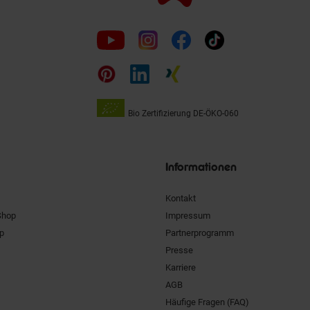
Folge
uns
auf
Bio Zertifizierung
DE-ÖKO-060
Unsere
Siegel
Informationen
Kontakt
Shop
Impressum
pp
Partnerprogramm
Presse
Karriere
AGB
Häufige Fragen (FAQ)