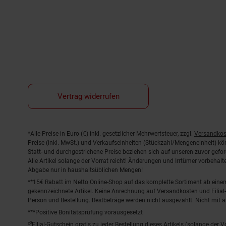
Vertrag widerrufen
Fußnoten
*Alle Preise in Euro (€) inkl. gesetzlicher Mehrwertsteuer, zzgl.
Versandkos
Preise (inkl. MwSt.) und Verkaufseinheiten (Stückzahl/Mengeneinheit) k
Statt- und durchgestrichene Preise beziehen sich auf unseren zuvor gefor
Alle Artikel solange der Vorrat reicht! Änderungen und Irrtümer vorbeha
Abgabe nur in haushaltsüblichen Mengen!
**15€ Rabatt im Netto Online-Shop auf das komplette Sortiment ab ein
gekennzeichnete Artikel. Keine Anrechnung auf Versandkosten und Filial-
Person und Bestellung. Restbeträge werden nicht ausgezahlt. Nicht mit 
***Positive Bonitätsprüfung vorausgesetzt
²⁰Filial-Gutschein gratis zu jeder Bestellung dieses Artikels (solange der