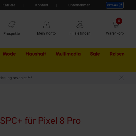
Karriere
Kontakt
Unternehmen
0
Artikel
Mein Konto
Filiale finden
Warenkorb
Prospekte
Mode
Haushalt
Multimedia
Sale
Externer Li
Reisen
chnung bezahlen***
SPC+ für Pixel 8 Pro