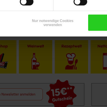
Nur notwendige Cookies
verwenden
Shop
Weinwelt
Rezeptwelt
Net
15€
**
m Newsletter anmelden
Gutschein