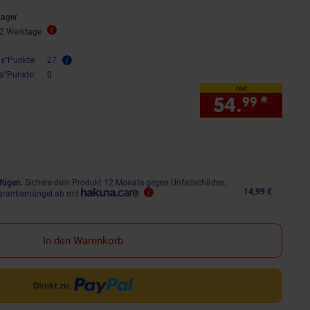
Lager
12 Werktage
is°Punkte:
27
ra°Punkte:
0
nur
54.
*
nur 
99
fügen.
Sichere dein Produkt 12 Monate gegen Unfallschäden,
14,99 €
arantiemängel ab mit
In den Warenkorb