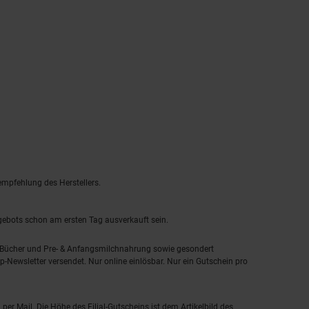
empfehlung des Herstellers.
ngebots schon am ersten Tag ausverkauft sein.
, Bücher und Pre- & Anfangsmilchnahrung sowie gesondert
-Newsletter versendet. Nur online einlösbar. Nur ein Gutschein pro
 per Mail. Die Höhe des Filial-Gutscheins ist dem Artikelbild des