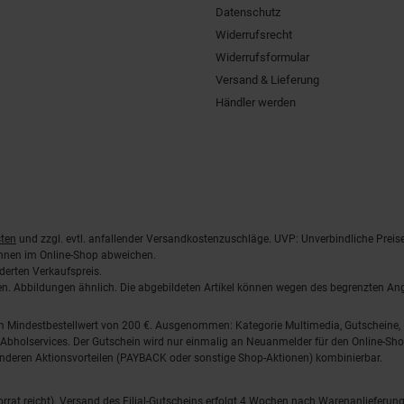
Datenschutz
Widerrufsrecht
Widerrufsformular
Versand & Lieferung
Händler werden
ten
und zzgl. evtl. anfallender Versandkostenzuschläge. UVP: Unverbindliche Preis
önnen im Online-Shop abweichen.
derten Verkaufspreis.
lten. Abbildungen ähnlich. Die abgebildeten Artikel können wegen des begrenzten A
em Mindestbestellwert von 200 €. Ausgenommen: Kategorie Multimedia, Gutscheine
Abholservices. Der Gutschein wird nur einmalig an Neuanmelder für den Online-Shop
anderen Aktionsvorteilen (PAYBACK oder sonstige Shop-Aktionen) kombinierbar.
 Vorrat reicht). Versand des Filial-Gutscheins erfolgt 4 Wochen nach Warenanlieferung