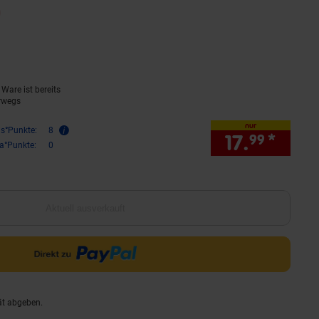
0
(Produkt aktuell ausverkauft)
rnen
ewertungen
Ware ist bereits
rwegs
nur
is°Punkte:
8
17.
*
nur 1
99
ra°Punkte:
0
Aktuell ausverkauft
ät abgeben.