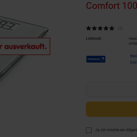
Comfort 10
Kundenbewertung: 5 von 5 Ste
(1
Kundenb
)
Lieferzeit:
neue 
unte
Payback Punkte
Bas
Ext
Ja, ich möchte ein Altger