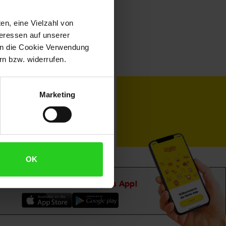
en, eine Vielzahl von
teressen auf unserer
 in die Cookie Verwendung
n bzw. widerrufen.
toKOM
Karriere
Marketing
OK
Downloade die
Netto plus App!