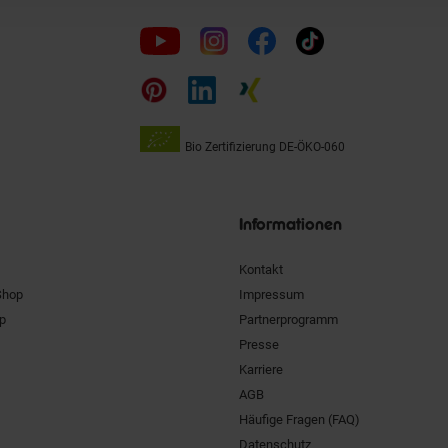
Folge
uns
auf
Bio Zertifizierung
DE-ÖKO-060
Unsere
Siegel
Informationen
Kontakt
Shop
Impressum
pp
Partnerprogramm
Presse
Karriere
AGB
Häufige Fragen (FAQ)
Datenschutz