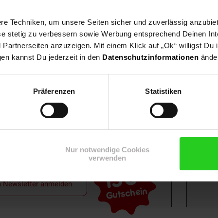
e Techniken, um unsere Seiten sicher und zuverlässig anzubiet
ese stetig zu verbessern sowie Werbung entsprechend Deinen In
artnerseiten anzuzeigen. Mit einem Klick auf „Ok“ willigst Du
gen kannst Du jederzeit in den
Datenschutzinformationen
änder
Shop
Weinwelt
Rezeptwelt
Net
Präferenzen
Statistiken
Nur notwendige Cookies
verwenden
15€
**
m Newsletter anmelden
Gutschein