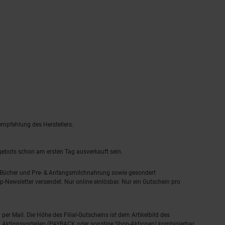
empfehlung des Herstellers.
ngebots schon am ersten Tag ausverkauft sein.
, Bücher und Pre- & Anfangsmilchnahrung sowie gesondert
-Newsletter versendet. Nur online einlösbar. Nur ein Gutschein pro
 per Mail. Die Höhe des Filial-Gutscheins ist dem Artikelbild des
eren Aktionsvorteilen (PAYBACK oder sonstige Shop-Aktionen) kombinierbar.