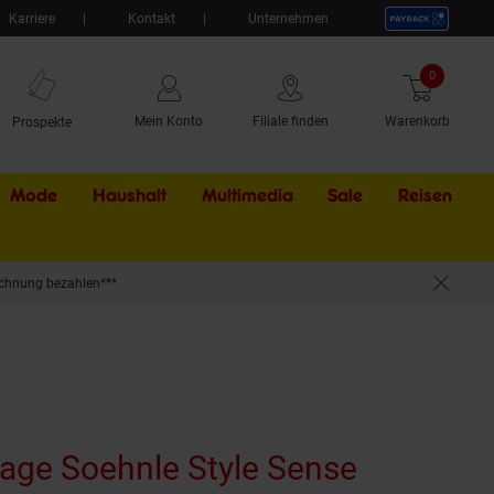
Karriere
Kontakt
Unternehmen
0
Artikel
Mein Konto
Filiale finden
Warenkorb
Prospekte
Mode
Haushalt
Multimedia
Sale
Externer Li
Reisen
chnung bezahlen***
ge Soehnle Style Sense