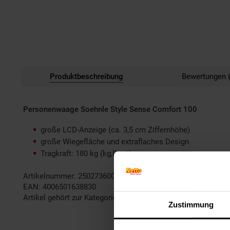
Produktbeschreibung
Bewertungen (
Personenwaage Soehnle Style Sense Comfort 100
große LCD-Anzeige (ca. 3,5 cm Ziffernhöhe)
große Wiegefläche und extraflaches Design
Tragkraft: 180 kg (kg,lb, st)
Artikelnummer: 2502736000
EAN: 4006501638830
Artikel gehört zur Kategorie:
Personenwaagen
Zustimmung