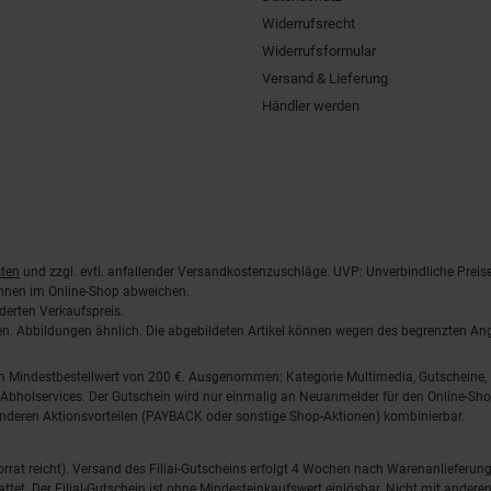
Widerrufsrecht
Widerrufsformular
Versand & Lieferung
Händler werden
ten
und zzgl. evtl. anfallender Versandkostenzuschläge. UVP: Unverbindliche Preis
önnen im Online-Shop abweichen.
derten Verkaufspreis.
lten. Abbildungen ähnlich. Die abgebildeten Artikel können wegen des begrenzten A
em Mindestbestellwert von 200 €. Ausgenommen: Kategorie Multimedia, Gutscheine
Abholservices. Der Gutschein wird nur einmalig an Neuanmelder für den Online-Shop
anderen Aktionsvorteilen (PAYBACK oder sonstige Shop-Aktionen) kombinierbar.
 Vorrat reicht). Versand des Filial-Gutscheins erfolgt 4 Wochen nach Warenanlieferung
stattet. Der Filial-Gutschein ist ohne Mindesteinkaufswert einlösbar. Nicht mit and