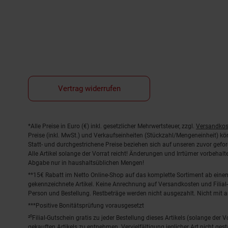
Vertrag widerrufen
Fußnoten
*Alle Preise in Euro (€) inkl. gesetzlicher Mehrwertsteuer, zzgl.
Versandkos
Preise (inkl. MwSt.) und Verkaufseinheiten (Stückzahl/Mengeneinheit) k
Statt- und durchgestrichene Preise beziehen sich auf unseren zuvor gefor
Alle Artikel solange der Vorrat reicht! Änderungen und Irrtümer vorbeha
Abgabe nur in haushaltsüblichen Mengen!
**15€ Rabatt im Netto Online-Shop auf das komplette Sortiment ab ein
gekennzeichnete Artikel. Keine Anrechnung auf Versandkosten und Filial-
Person und Bestellung. Restbeträge werden nicht ausgezahlt. Nicht mit 
***Positive Bonitätsprüfung vorausgesetzt
²⁰Filial-Gutschein gratis zu jeder Bestellung dieses Artikels (solange der
gekauften Artikels zu entnehmen. Vervielfältigung jeglicher Art nicht ge