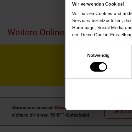
Wir verwenden Cookies!
Fußzeile
Wir nutzen Cookies und ander
Services bereitzustellen, di
Homepage, Social Media und P
Weitere Online-Angebote
ein. Deine Cookie-Einstellun
Einwilligungsauswahl
Netto Reisen
TV-
Notwendig
Abonniere unseren
Newsletter
und
Jetzt zu
sichere dir einen 15 €**-Gutschein!
Newsletter Anmeldung