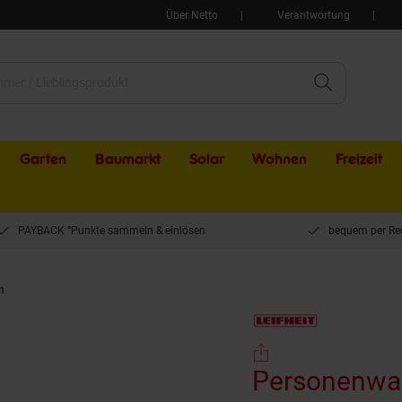
Über Netto
Verantwortung
Garten
Baumarkt
Solar
Wohnen
Freizeit
PAYBACK °Punkte sammeln & einlösen
bequem per Re
n
Personenwaage Soehnle Style Sense Comfort 100
Personenwaa