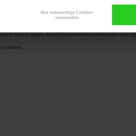
gsetikett bereithalten.
Nur notwendige Cookies
verwenden
mit Wasser spülen. Eventuell vorhandene Kontaktlinsen nach Mögl
ng zuführen.