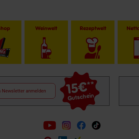
Shop
Weinwelt
Rezeptwelt
Net
15€
**
m Newsletter anmelden
Gutschein
Folge
uns
auf