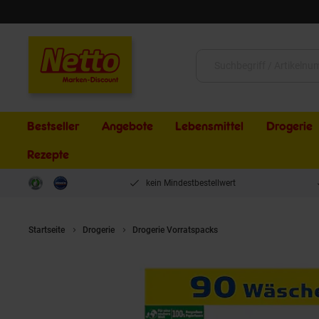
Schließen
Suche:
Bestseller
Angebote
Lebensmittel
Drogerie
Rezepte
kein Mindestbestellwert
Startseite
Drogerie
Drogerie Vorratspacks
Persil Colorwaschmit