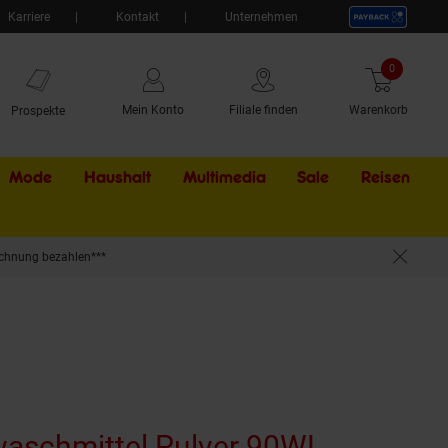
Karriere
Kontakt
Unternehmen
0
Artikel
Mein Konto
Filiale finden
Warenkorb
Prospekte
Mode
Haushalt
Multimedia
Sale
Externer Li
Reisen
chnung bezahlen***
rwaschmittel Pulver 90WL
(Produkt 