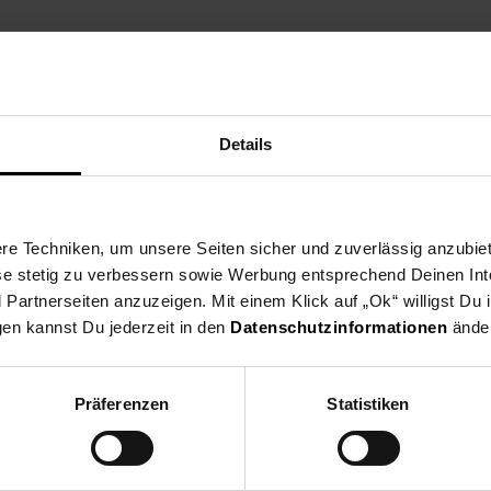
iges Waschpulver setzt
Persil
immer wieder Maßstäbe. Millionen Hau
tung
. Mit dem
Persil Color Pulver
profitieren Sie von modernster Te
Details
lecken
e Techniken, um unsere Seiten sicher und zuverlässig anzubiet
ese stetig zu verbessern sowie Werbung entsprechend Deinen In
hine
artnerseiten anzuzeigen. Mit einem Klick auf „Ok“ willigst Du
gen kannst Du jederzeit in den
Datenschutzinformationen
änder
lbare Verpackung
Präferenzen
Statistiken
strahlend reine Wäsche, langanhaltende Farbfrische und hygienisch