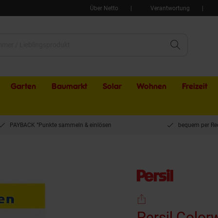
Über Netto
Verantwortung
Garten
Baumarkt
Solar
Wohnen
Freizeit
PAYBACK °Punkte sammeln & einlösen
bequem per Re
tel Pulver 90WL
Persil Colo