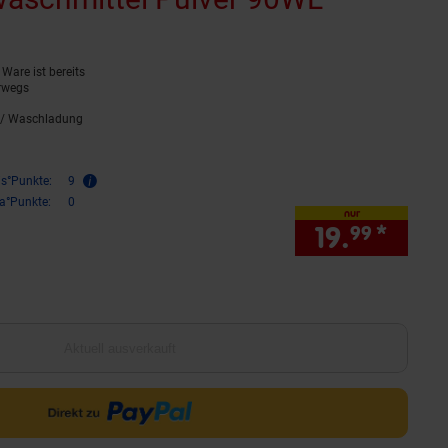
Ware ist bereits
rwegs
/ Waschladung
0,
22
€ pro Waschladung
is°Punkte:
9
ra°Punkte:
0
nur
19.
*
nur 1
99
Aktuell ausverkauft