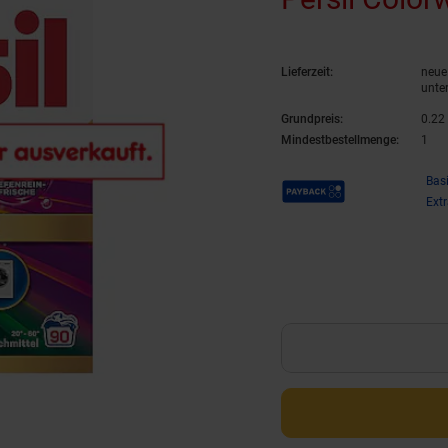
Lieferzeit:
neue 
unte
Grundpreis:
0.
22
Mindestbestellmenge:
1
Payback Punkte
Bas
Ext