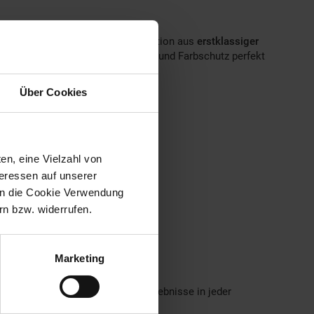
shalte vertrauen auf die Kombination aus
erstklassiger
chnologie, die Sauberkeit, Frische und Farbschutz perfekt
Über Cookies
en, eine Vielzahl von
teressen auf unserer
 in die Cookie Verwendung
n bzw. widerrufen.
Marketing
e Maschinenpflege – für beste Ergebnisse in jeder