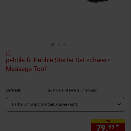
pebble.fit Pebble Starter Set schwarz
Massage Tool
(Produkt aktuell ausverkauft)
Lieferzeit:
neue Ware ist bereits unterwegs
Farbe:
schwarz (derzeit ausverkauft)
nur
79.
*
nur
99