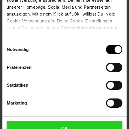
sowie Werbung entsprechend Deinen Interessen auf
unserer Homepage, Social Media und Partnerseiten
Versandinformationen
anzuzeigen. Mit einem Klick auf „Ok“ willigst Du in die
Cookie Verwendung ein. Deine Cookie-Einstellungen
kannst Du jederzeit in den
Datenschutzinformationen
Herstellerinformationen
ändern bzw. widerrufen.
Einwilligungsauswahl
Notwendig
Fußzeile
Weitere Online-Angebote
Präferenzen
Netto Reisen
TV-Shop
Weinwelt
Statistiken
Marketing
Rezeptwelt
NettoKOM
Karriere
OK