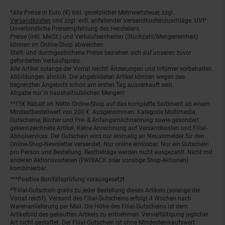
*Alle Preise in Euro (€) inkl. gesetzlicher Mehrwertsteuer, zzgl.
Fußnoten
Versandkosten
und zzgl. evtl. anfallender Versandkostenzuschläge. UVP:
Unverbindliche Preisempfehlung des Herstellers.
Preise (inkl. MwSt.) und Verkaufseinheiten (Stückzahl/Mengeneinheit)
können im Online-Shop abweichen.
Statt- und durchgestrichene Preise beziehen sich auf unseren zuvor
geforderten Verkaufspreis.
Alle Artikel solange der Vorrat reicht! Änderungen und Irrtümer vorbehalten.
Abbildungen ähnlich. Die abgebildeten Artikel können wegen des
begrenzten Angebots schon am ersten Tag ausverkauft sein.
Abgabe nur in haushaltsüblichen Mengen!
**15€ Rabatt im Netto Online-Shop auf das komplette Sortiment ab einem
Mindestbestellwert von 200 €. Ausgenommen: Kategorie Multimedia,
Gutscheine, Bücher und Pre- & Anfangsmilchnahrung sowie gesondert
gekennzeichnete Artikel. Keine Anrechnung auf Versandkosten und Filial-
Abholservices. Der Gutschein wird nur einmalig an Neuanmelder für den
Online-Shop-Newsletter versendet. Nur online einlösbar. Nur ein Gutschein
pro Person und Bestellung. Restbeträge werden nicht ausgezahlt. Nicht mit
anderen Aktionsvorteilen (PAYBACK oder sonstige Shop-Aktionen)
kombinierbar.
***Positive Bonitätsprüfung vorausgesetzt
²⁰Filial-Gutschein gratis zu jeder Bestellung dieses Artikels (solange der
Vorrat reicht). Versand des Filial-Gutscheins erfolgt 4 Wochen nach
Warenanlieferung per Mail. Die Höhe des Filial-Gutscheins ist dem
Artikelbild des gekauften Artikels zu entnehmen. Vervielfältigung jeglicher
Art nicht gestattet. Der Filial-Gutschein ist ohne Mindesteinkaufswert