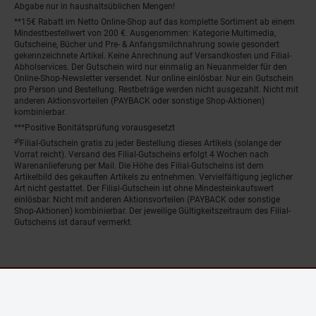
Abgabe nur in haushaltsüblichen Mengen!
**15€ Rabatt im Netto Online-Shop auf das komplette Sortiment ab einem
Mindestbestellwert von 200 €. Ausgenommen: Kategorie Multimedia,
Gutscheine, Bücher und Pre- & Anfangsmilchnahrung sowie gesondert
gekennzeichnete Artikel. Keine Anrechnung auf Versandkosten und Filial-
Abholservices. Der Gutschein wird nur einmalig an Neuanmelder für den
Online-Shop-Newsletter versendet. Nur online einlösbar. Nur ein Gutschein
pro Person und Bestellung. Restbeträge werden nicht ausgezahlt. Nicht mit
anderen Aktionsvorteilen (PAYBACK oder sonstige Shop-Aktionen)
kombinierbar.
***Positive Bonitätsprüfung vorausgesetzt
²⁰Filial-Gutschein gratis zu jeder Bestellung dieses Artikels (solange der
Vorrat reicht). Versand des Filial-Gutscheins erfolgt 4 Wochen nach
Warenanlieferung per Mail. Die Höhe des Filial-Gutscheins ist dem
Artikelbild des gekauften Artikels zu entnehmen. Vervielfältigung jeglicher
Art nicht gestattet. Der Filial-Gutschein ist ohne Mindesteinkaufswert
einlösbar. Nicht mit anderen Aktionsvorteilen (PAYBACK oder sonstige
Shop-Aktionen) kombinierbar. Der jeweilige Gültigkeitszeitraum des Filial-
Gutscheins ist darauf vermerkt.
© Netto Marken-Discount Stiftung & Co. KG |
Kontakt
|
Datenschutz
|
Impressum