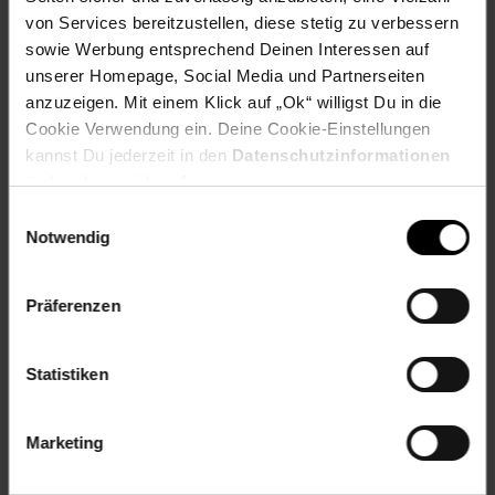
von Services bereitzustellen, diese stetig zu verbessern
Elektroprodukt: Nein
OEM Artikelnummer: PFA303
sowie Werbung entsprechend Deinen Interessen auf
OEM Hersteller: Philips, Ricoh
unserer Homepage, Social Media und Partnerseiten
anzuzeigen. Mit einem Klick auf „Ok“ willigst Du in die
Artikelnummer: 1649830000
Cookie Verwendung ein. Deine Cookie-Einstellungen
EAN: 7640108777041
kannst Du jederzeit in den
Datenschutzinformationen
Artikel gehört zur Kategorie:
Drucker-Zubehör &
ändern bzw. widerrufen.
Druckerpatronen
Einwilligungsauswahl
Notwendig
Versandinformationen
Präferenzen
Herstellerinformationen
Statistiken
Marketing