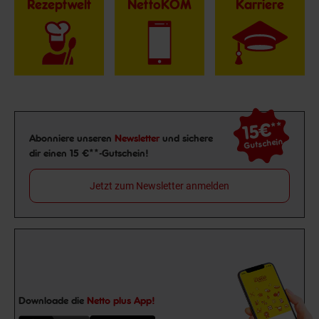
Rezeptwelt
NettoKOM
Karriere
15€
**
Newsletter Anmeldung
Abonniere unseren
Newsletter
und sichere
Gutschein
dir einen 15 €**-Gutschein!
Jetzt zum Newsletter anmelden
Downloade die
Netto plus App!