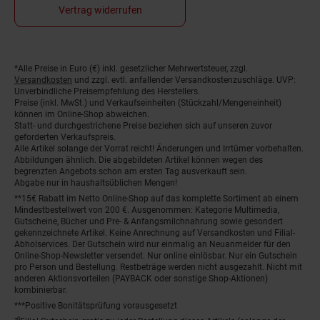
Vertrag widerrufen
*Alle Preise in Euro (€) inkl. gesetzlicher Mehrwertsteuer, zzgl.
Fußnoten
Versandkosten
und zzgl. evtl. anfallender Versandkostenzuschläge. UVP:
Unverbindliche Preisempfehlung des Herstellers.
Preise (inkl. MwSt.) und Verkaufseinheiten (Stückzahl/Mengeneinheit)
können im Online-Shop abweichen.
Statt- und durchgestrichene Preise beziehen sich auf unseren zuvor
geforderten Verkaufspreis.
Alle Artikel solange der Vorrat reicht! Änderungen und Irrtümer vorbehalten.
Abbildungen ähnlich. Die abgebildeten Artikel können wegen des
begrenzten Angebots schon am ersten Tag ausverkauft sein.
Abgabe nur in haushaltsüblichen Mengen!
**15€ Rabatt im Netto Online-Shop auf das komplette Sortiment ab einem
Mindestbestellwert von 200 €. Ausgenommen: Kategorie Multimedia,
Gutscheine, Bücher und Pre- & Anfangsmilchnahrung sowie gesondert
gekennzeichnete Artikel. Keine Anrechnung auf Versandkosten und Filial-
Abholservices. Der Gutschein wird nur einmalig an Neuanmelder für den
Online-Shop-Newsletter versendet. Nur online einlösbar. Nur ein Gutschein
pro Person und Bestellung. Restbeträge werden nicht ausgezahlt. Nicht mit
anderen Aktionsvorteilen (PAYBACK oder sonstige Shop-Aktionen)
kombinierbar.
***Positive Bonitätsprüfung vorausgesetzt