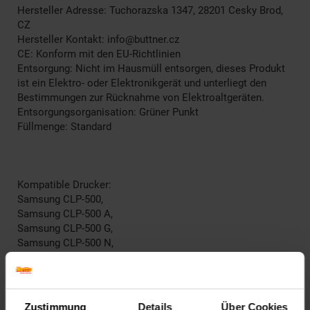
Hersteller Adresse: Tuchorazska 1347, 28201 Cesky Brod,
CZ
Hersteller Kontakt: info@buttner.cz
CE: Konform mit den EU-Richtlinien
Entsorgung: Nicht im Hausmüll entsorgen, dieses Produkt
ist ein Elektro- oder Elektronikgerät und unterliegt den
Bestimmungen zur Rücknahme von Elektroaltgeräten.
Entsorgungsorganisation: Grüner Punkt
Füllmenge: Standard
Kompatible Drucker:
Samsung CLP-500,
Samsung CLP-500 A,
Samsung CLP-500 G,
Samsung CLP-500 N,
Samsung CLP-500 NA,
Samsung CLP-500 R,
Samsung CLP-500 Series,
Samsung CLP-550,
Zustimmung
Details
Über Cookies