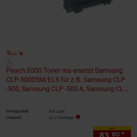
Peach S500 Toner ma ersetzt Samsung
CLP-500D5M/ELS für z.B. Samsung CLP
-500, Samsung CLP -500 A, Samsung CLP
-500 G, Samsung CLP -500 N
(wiederaufbereitet)
Verfügbarkeit:
Auf Lager
Lieferzeit:
ca. 2 Werktage
nur
83.
*
nur
80