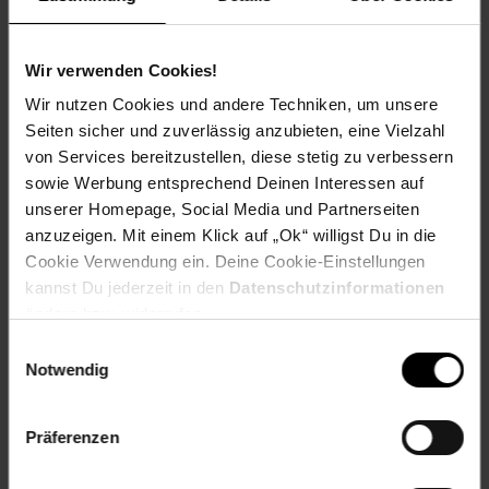
Samsung CLP-550 G,
Samsung CLP-550 N,
Samsung CLP-550 Series
Wir verwenden Cookies!
EAR_Kategorie: 5_Kleingeräte
Wir nutzen Cookies und andere Techniken, um unsere
EAR_Marke: Peach
Seiten sicher und zuverlässig anzubieten, eine Vielzahl
Elektroprodukt: Ja
von Services bereitzustellen, diese stetig zu verbessern
Kapazität in Seiten: 5000
sowie Werbung entsprechend Deinen Interessen auf
OEM Artikelnummer: CLP-500D5M/ELS
unserer Homepage, Social Media und Partnerseiten
OEM Hersteller: Samsung
anzuzeigen. Mit einem Klick auf „Ok“ willigst Du in die
WEEE_Nummer: DE60366366
Cookie Verwendung ein. Deine Cookie-Einstellungen
Wiederaufbereitet: Wiederaufbereitetes Produkt
kannst Du jederzeit in den
Datenschutzinformationen
ändern bzw. widerrufen.
Artikelnummer: 2260219000
EAN: 7640148550697
Einwilligungsauswahl
Artikel gehört zur Kategorie:
Drucker-Zubehör &
Notwendig
Druckerpatronen
Präferenzen