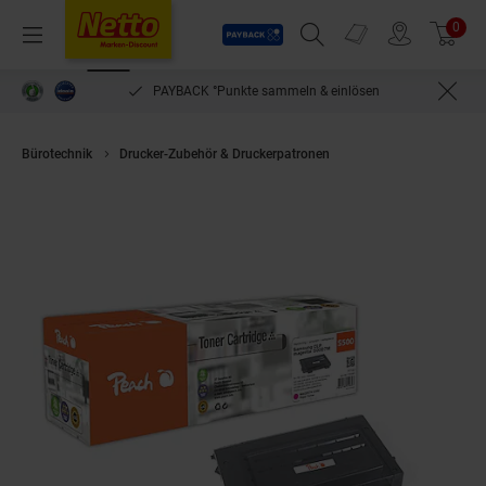
Payback
Prospekte
0
Arti
Menü
Suchfeld einblenden
Filiale finden
Warenkorb
PAYBACK °Punkte sammeln & einlösen
Bürotechnik
Drucker-Zubehör & Druckerpatronen
Peach S500 Toner ma