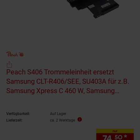
Peach S406 Trommeleinheit ersetzt
Samsung CLT-R406/SEE, SU403A für z.B.
Samsung Xpress C 460 W, Samsung
Xpress C 480 FN, Samsung Xpress SLC
430 (wiederaufbereitet)
Verfügbarkeit:
Auf Lager
Lieferzeit:
ca. 2 Werktage
nur
74.
*
nur
50