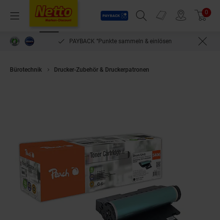
Payback
Prospekte
0
Arti
Menü
Suchfeld einblenden
Filiale finden
Warenkorb
PAYBACK °Punkte sammeln & einlösen
Bürotechnik
Drucker-Zubehör & Druckerpatronen
Peach S406 Trommelei