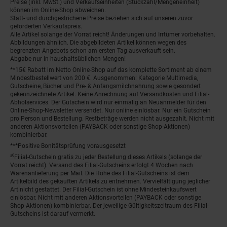
Preise (inkl. MwSt.) und Verkaufseinheiten (Stückzahl/Mengeneinheit)
können im Online-Shop abweichen.
Statt- und durchgestrichene Preise beziehen sich auf unseren zuvor
geforderten Verkaufspreis.
Alle Artikel solange der Vorrat reicht! Änderungen und Irrtümer vorbehalten.
Abbildungen ähnlich. Die abgebildeten Artikel können wegen des
begrenzten Angebots schon am ersten Tag ausverkauft sein.
Abgabe nur in haushaltsüblichen Mengen!
**15€ Rabatt im Netto Online-Shop auf das komplette Sortiment ab einem
Mindestbestellwert von 200 €. Ausgenommen: Kategorie Multimedia,
Gutscheine, Bücher und Pre- & Anfangsmilchnahrung sowie gesondert
gekennzeichnete Artikel. Keine Anrechnung auf Versandkosten und Filial-
Abholservices. Der Gutschein wird nur einmalig an Neuanmelder für den
Online-Shop-Newsletter versendet. Nur online einlösbar. Nur ein Gutschein
pro Person und Bestellung. Restbeträge werden nicht ausgezahlt. Nicht mit
anderen Aktionsvorteilen (PAYBACK oder sonstige Shop-Aktionen)
kombinierbar.
***Positive Bonitätsprüfung vorausgesetzt
²⁰Filial-Gutschein gratis zu jeder Bestellung dieses Artikels (solange der
Vorrat reicht). Versand des Filial-Gutscheins erfolgt 4 Wochen nach
Warenanlieferung per Mail. Die Höhe des Filial-Gutscheins ist dem
Artikelbild des gekauften Artikels zu entnehmen. Vervielfältigung jeglicher
Art nicht gestattet. Der Filial-Gutschein ist ohne Mindesteinkaufswert
einlösbar. Nicht mit anderen Aktionsvorteilen (PAYBACK oder sonstige
Shop-Aktionen) kombinierbar. Der jeweilige Gültigkeitszeitraum des Filial-
Gutscheins ist darauf vermerkt.