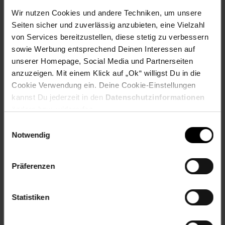
Samsung Xpress C 480 Series,
Samsung Xpress C 480 W,
Wir nutzen Cookies und andere Techniken, um unsere
Samsung Xpress C 482,
Seiten sicher und zuverlässig anzubieten, eine Vielzahl
Samsung Xpress C 482 FW,
von Services bereitzustellen, diese stetig zu verbessern
Samsung Xpress C 482 W,
sowie Werbung entsprechend Deinen Interessen auf
Samsung Xpress C 483,
unserer Homepage, Social Media und Partnerseiten
Samsung Xpress C 483 FW,
anzuzeigen. Mit einem Klick auf „Ok“ willigst Du in die
Samsung Xpress C 483 W,
Samsung Xpress SLC 430,
Cookie Verwendung ein. Deine Cookie-Einstellungen
Samsung Xpress SLC 430 Series,
kannst Du jederzeit in den
Datenschutzinformationen
Samsung Xpress SLC 430 W,
ändern bzw. widerrufen.
Samsung Xpress SLC 460 FW,
Einwilligungsauswahl
Samsung Xpress SLC 460 Series,
Notwendig
Samsung Xpress SLC 460 W,
Samsung Xpress SLC 467 W,
Samsung Xpress SLC 483,
Präferenzen
Samsung Xpress SLC 483 FW,
Samsung Xpress SLC 483 W
Statistiken
EAR_Kategorie: 5_Kleingeräte
EAR_Marke: Peach
Elektroprodukt: Ja