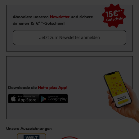
15€
**
Newsletter Anmeldung
Abonniere unseren
Newsletter
und sichere
Gutschein
dir einen 15 €**-Gutschein!
Jetzt zum Newsletter anmelden
Downloade die
Netto plus App!
Unsere Auszeichnungen