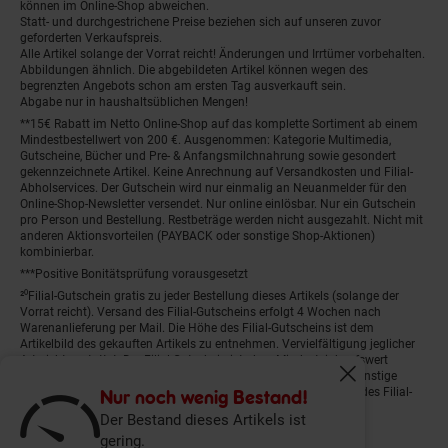
können im Online-Shop abweichen.
Statt- und durchgestrichene Preise beziehen sich auf unseren zuvor
geforderten Verkaufspreis.
Alle Artikel solange der Vorrat reicht! Änderungen und Irrtümer vorbehalten.
Abbildungen ähnlich. Die abgebildeten Artikel können wegen des
begrenzten Angebots schon am ersten Tag ausverkauft sein.
Abgabe nur in haushaltsüblichen Mengen!
**15€ Rabatt im Netto Online-Shop auf das komplette Sortiment ab einem
Mindestbestellwert von 200 €. Ausgenommen: Kategorie Multimedia,
Gutscheine, Bücher und Pre- & Anfangsmilchnahrung sowie gesondert
gekennzeichnete Artikel. Keine Anrechnung auf Versandkosten und Filial-
Abholservices. Der Gutschein wird nur einmalig an Neuanmelder für den
Online-Shop-Newsletter versendet. Nur online einlösbar. Nur ein Gutschein
pro Person und Bestellung. Restbeträge werden nicht ausgezahlt. Nicht mit
anderen Aktionsvorteilen (PAYBACK oder sonstige Shop-Aktionen)
kombinierbar.
***Positive Bonitätsprüfung vorausgesetzt
²⁰Filial-Gutschein gratis zu jeder Bestellung dieses Artikels (solange der
Vorrat reicht). Versand des Filial-Gutscheins erfolgt 4 Wochen nach
Warenanlieferung per Mail. Die Höhe des Filial-Gutscheins ist dem
Artikelbild des gekauften Artikels zu entnehmen. Vervielfältigung jeglicher
Art nicht gestattet. Der Filial-Gutschein ist ohne Mindesteinkaufswert
einlösbar. Nicht mit anderen Aktionsvorteilen (PAYBACK oder sonstige
Fenster schliess
Shop-Aktionen) kombinierbar. Der jeweilige Gültigkeitszeitraum des Filial-
Nur noch wenig Bestand!
Gutscheins ist darauf vermerkt.
Der Bestand dieses Artikels ist
gering.