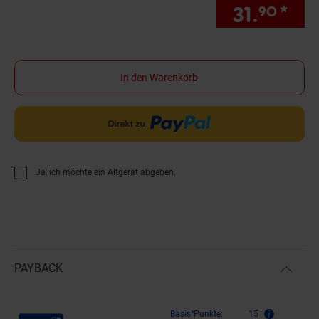
31.
*
Sie
90
In den Warenkorb
Ja, ich möchte ein Altgerät abgeben.
PAYBACK
Payback Punkte
Basis°Punkte:
15