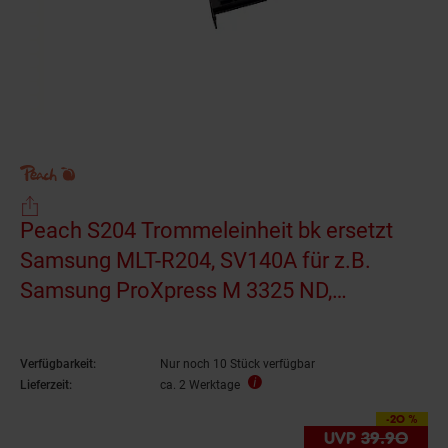
Peach S204 Trommeleinheit bk ersetzt
Samsung MLT-R204, SV140A für z.B.
Samsung ProXpress M 3325 ND,
Samsung ProXpress M 3325 ND Premium
Line (wiederaufbereitet)
Verfügbarkeit:
Nur noch 10 Stück verfügbar
Lieferzeit:
ca. 2 Werktage
-20 %
Sie Sparen 20 Prozen
UVP
39.
90
UVP 