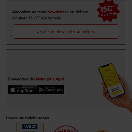
15€
**
Newsletter Anmeldung
Abonniere unseren
Newsletter
und sichere
Gutschein
dir einen 15 €**-Gutschein!
Jetzt zum Newsletter anmelden
Downloade die
Netto plus App!
Unsere Auszeichnungen