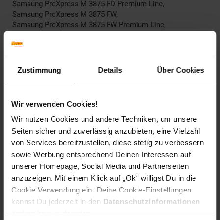
Samsung ProXpress M 3875 FD Premium Line,
Samsung ProXpress M 3875 FW,
Samsung ProXpress M 3875 FW Premium Line,
Samsung ProXpress M 3875 Series,
Samsung ProXpress M 4025 ND,
Samsung ProXpress M 4025 ND Premium Line,
Samsung ProXpress M 4025 NX,
Zustimmung
Details
Über Cookies
Samsung ProXpress M 4025 Series,
Samsung ProXpress M 4075 FR,
Samsung ProXpress M 4075 FR Premium Line,
Wir verwenden Cookies!
Samsung ProXpress M 4075 FW,
Samsung ProXpress M 4075 FX,
Wir nutzen Cookies und andere Techniken, um unsere
Samsung ProXpress M 4075 Series,
Seiten sicher und zuverlässig anzubieten, eine Vielzahl
Samsung SLM 3375 FD,
von Services bereitzustellen, diese stetig zu verbessern
Samsung SLM 3825 D,
sowie Werbung entsprechend Deinen Interessen auf
Samsung SLM 3825 ND,
unserer Homepage, Social Media und Partnerseiten
Samsung SLM 3875 FW
anzuzeigen. Mit einem Klick auf „Ok“ willigst Du in die
EAR_Kategorie: 5_Kleingeräte
Cookie Verwendung ein. Deine Cookie-Einstellungen
EAR_Marke: Peach
kannst Du jederzeit in den
Datenschutzinformationen
Elektroprodukt: Ja
ändern bzw. widerrufen.