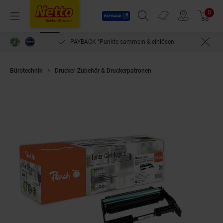
Payback
Prospekte
0
Arti
Menü
Suchfeld einblenden
Filiale finden
Warenkorb
PAYBACK °Punkte sammeln & einlösen
Bürotechnik
Drucker-Zubehör & Druckerpatronen
Peach S204 Trommele