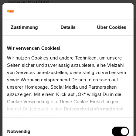
Samsung ML-1710 P,
Samsung ML-1710 PD,
Samsung ML-1710 Series,
Samsung ML-1720,
Zustimmung
Details
Über Cookies
Samsung ML-1730,
Samsung ML-1740,
Samsung ML-1745,
Samsung ML-1750,
Wir verwenden Cookies!
Samsung ML-1750 G,
Wir nutzen Cookies und andere Techniken, um unsere
Samsung ML-1755,
Seiten sicher und zuverlässig anzubieten, eine Vielzahl
Samsung ML-1757,
von Services bereitzustellen, diese stetig zu verbessern
Samsung ML-1760 G
sowie Werbung entsprechend Deinen Interessen auf
EAR_Kategorie: 5_Kleingeräte
unserer Homepage, Social Media und Partnerseiten
EAR_Marke: Peach
anzuzeigen. Mit einem Klick auf „Ok“ willigst Du in die
Elektroprodukt: Ja
Cookie Verwendung ein. Deine Cookie-Einstellungen
Kapazität in Seiten: 3000
kannst Du jederzeit in den
Datenschutzinformationen
OEM Artikelnummer: ML-1710D3/ELS
ändern bzw. widerrufen.
OEM Hersteller: Samsung
Einwilligungsauswahl
WEEE_Nummer: DE60366366
Notwendig
Wiederaufbereitet: Wiederaufbereitetes Produkt