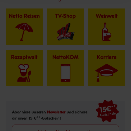
Netto Reisen
TV-Shop
Weinwelt
Rezeptwelt
NettoKOM
Karriere
15€
**
Newsletter Anmeldung
Abonniere unseren
Newsletter
und sichere
Gutschein
dir einen 15 €**-Gutschein!