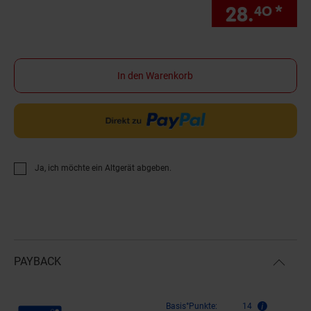
28.
*
Si
40
In den Warenkorb
Ja, ich möchte ein Altgerät abgeben.
PAYBACK
Payback Punkte
Basis°Punkte:
14