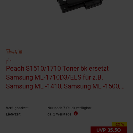
Peach S1510/1710 Toner bk ersetzt
Samsung ML-1710D3/ELS für z.B.
Samsung ML -1410, Samsung ML -1500,
Samsung ML -1500 B, Samsung ML -1510
(wiederaufbereitet)
Verfügbarkeit:
Nur noch 7 Stück verfügbar
Lieferzeit:
ca. 2 Werktage
-20 %
Sie Sparen 20 Prozen
UVP
35.
50
UVP 