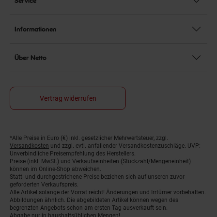
Service
Informationen
Über Netto
Vertrag widerrufen
*Alle Preise in Euro (€) inkl. gesetzlicher Mehrwertsteuer, zzgl.
Fußnoten
Versandkosten
und zzgl. evtl. anfallender Versandkostenzuschläge. UVP:
Unverbindliche Preisempfehlung des Herstellers.
Preise (inkl. MwSt.) und Verkaufseinheiten (Stückzahl/Mengeneinheit)
können im Online-Shop abweichen.
Statt- und durchgestrichene Preise beziehen sich auf unseren zuvor
geforderten Verkaufspreis.
Alle Artikel solange der Vorrat reicht! Änderungen und Irrtümer vorbehalten.
Abbildungen ähnlich. Die abgebildeten Artikel können wegen des
begrenzten Angebots schon am ersten Tag ausverkauft sein.
Abgabe nur in haushaltsüblichen Mengen!