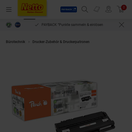
Payback
Prospekte
0
Arti
Menü
Suchfeld einblenden
Filiale finden
Warenkorb
PAYBACK °Punkte sammeln & einlösen
Bürotechnik
Drucker-Zubehör & Druckerpatronen
Peach S1510/1710 To