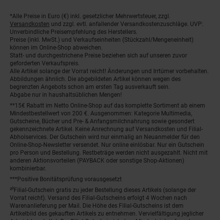
*Alle Preise in Euro (€) inkl. gesetzlicher Mehrwertsteuer, zzgl.
Fußnoten
Versandkosten
und zzgl. evtl. anfallender Versandkostenzuschläge. UVP:
Unverbindliche Preisempfehlung des Herstellers.
Preise (inkl. MwSt.) und Verkaufseinheiten (Stückzahl/Mengeneinheit)
können im Online-Shop abweichen.
Statt- und durchgestrichene Preise beziehen sich auf unseren zuvor
geforderten Verkaufspreis.
Alle Artikel solange der Vorrat reicht! Änderungen und Irrtümer vorbehalten.
Abbildungen ähnlich. Die abgebildeten Artikel können wegen des
begrenzten Angebots schon am ersten Tag ausverkauft sein.
Abgabe nur in haushaltsüblichen Mengen!
**15€ Rabatt im Netto Online-Shop auf das komplette Sortiment ab einem
Mindestbestellwert von 200 €. Ausgenommen: Kategorie Multimedia,
Gutscheine, Bücher und Pre- & Anfangsmilchnahrung sowie gesondert
gekennzeichnete Artikel. Keine Anrechnung auf Versandkosten und Filial-
Abholservices. Der Gutschein wird nur einmalig an Neuanmelder für den
Online-Shop-Newsletter versendet. Nur online einlösbar. Nur ein Gutschein
pro Person und Bestellung. Restbeträge werden nicht ausgezahlt. Nicht mit
anderen Aktionsvorteilen (PAYBACK oder sonstige Shop-Aktionen)
kombinierbar.
***Positive Bonitätsprüfung vorausgesetzt
²⁰Filial-Gutschein gratis zu jeder Bestellung dieses Artikels (solange der
Vorrat reicht). Versand des Filial-Gutscheins erfolgt 4 Wochen nach
Warenanlieferung per Mail. Die Höhe des Filial-Gutscheins ist dem
Artikelbild des gekauften Artikels zu entnehmen. Vervielfältigung jeglicher