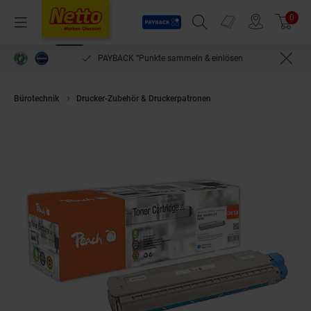
Payback
Prospekte
0
Arti
Menü
Suchfeld einblenden
Filiale finden
Warenkorb
PAYBACK °Punkte sammeln & einlösen
Bürotechnik
Drucker-Zubehör & Druckerpatronen
Peach O440591 Toner 