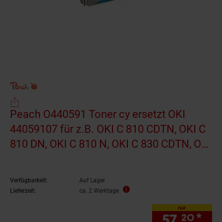
Peach O440591 Toner cy ersetzt OKI
44059107 für z.B. OKI C 810 CDTN, OKI C
810 DN, OKI C 810 N, OKI C 830 CDTN, OKI
C 830 DN, OKI C 830 DTN
(wiederaufbereitet)
Verfügbarkeit:
Auf Lager
Lieferzeit:
ca. 2 Werktage
nur
57.
*
nur
20