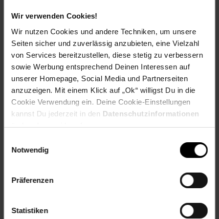
EAR_Kategorie: 5_Kleingeräte
Wir verwenden Cookies!
EAR_Marke: Peach
Wir nutzen Cookies und andere Techniken, um unsere
Elektroprodukt: Ja
Seiten sicher und zuverlässig anzubieten, eine Vielzahl
Kapazität in Seiten: 8000
von Services bereitzustellen, diese stetig zu verbessern
OEM Artikelnummer: 44059107
sowie Werbung entsprechend Deinen Interessen auf
OEM Hersteller: OKI
unserer Homepage, Social Media und Partnerseiten
WEEE_Nummer: DE60366366
anzuzeigen. Mit einem Klick auf „Ok“ willigst Du in die
Wiederaufbereitet: Wiederaufbereitetes Produkt
Cookie Verwendung ein. Deine Cookie-Einstellungen
Artikelnummer: 2260244000
kannst Du jederzeit in den
Datenschutzinformationen
EAN: 7640148555845
ändern bzw. widerrufen.
Artikel gehört zur Kategorie:
Drucker-Zubehör &
Einwilligungsauswahl
Druckerpatronen
Notwendig
Präferenzen
Versandinformationen
Statistiken