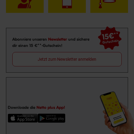
15€
**
Newsletter Anmeldung
Abonniere unseren
Newsletter
und sichere
Gutschein
dir einen 15 €**-Gutschein!
Jetzt zum Newsletter anmelden
Downloade die
Netto plus App!