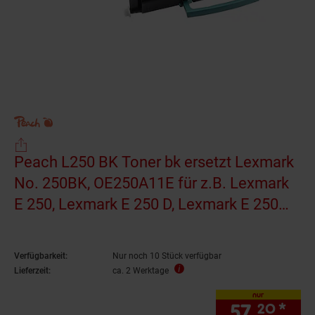
Peach L250 BK Toner bk ersetzt Lexmark
No. 250BK, OE250A11E für z.B. Lexmark
E 250, Lexmark E 250 D, Lexmark E 250
DN, Lexmark E 250 N (wiederaufbereitet)
Verfügbarkeit:
Nur noch 10 Stück verfügbar
Lieferzeit:
ca. 2 Werktage
nur
57.
*
nur
20