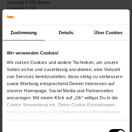
Lexmark E 350 Series,
Lexmark E 352,
Lexmark E 352 DN,
Lexmark Optra E 250,
Lexmark Optra E 250 D,
Zustimmung
Details
Über Cookies
Lexmark Optra E 250 DN,
Lexmark Optra E 250 N,
Lexmark Optra E 250 Series,
Lexmark Optra E 350,
Wir verwenden Cookies!
Lexmark Optra E 350 D,
Wir nutzen Cookies und andere Techniken, um unsere
Lexmark Optra E 350 DN,
Seiten sicher und zuverlässig anzubieten, eine Vielzahl
Lexmark Optra E 350 Series,
von Services bereitzustellen, diese stetig zu verbessern
Lexmark Optra E 352,
Lexmark Optra E 352 DN
sowie Werbung entsprechend Deinen Interessen auf
unserer Homepage, Social Media und Partnerseiten
EAR_Kategorie: 5_Kleingeräte
anzuzeigen. Mit einem Klick auf „Ok“ willigst Du in die
EAR_Marke: Peach
Cookie Verwendung ein. Deine Cookie-Einstellungen
Elektroprodukt: Ja
kannst Du jederzeit in den
Datenschutzinformationen
Kapazität in Seiten: 3500
ändern bzw. widerrufen.
OEM Artikelnummer: No. 250BK, OE250A11E
Einwilligungsauswahl
OEM Hersteller: Lexmark