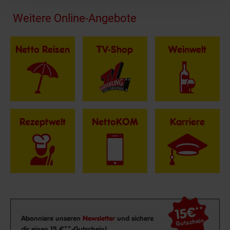
Fußzeile
Weitere Online-Angebote
Netto Reisen
TV-Shop
Weinwelt
Rezeptwelt
NettoKOM
Karriere
15€
**
Newsletter Anmeldung
Abonniere unseren
Newsletter
und sichere
Gutschein
dir einen 15 €**-Gutschein!