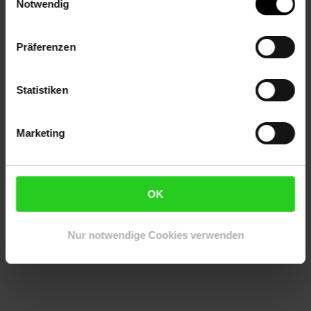
Notwendig
WEEE_Nummer: DE60366366
Wiederaufbereitet: Wiederaufbereitetes Produkt
Präferenzen
Artikelnummer: 2260209000
EAN: 7640148550567
Artikel gehört zur Kategorie:
Drucker-Zubehör &
Statistiken
Druckerpatronen
Marketing
Versandinformationen
OK
Herstellerinformationen
Nur notwendige Cookies verwenden
Altgeräterücknahme