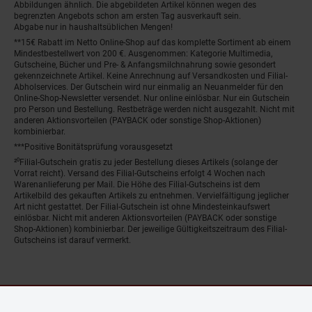
Abbildungen ähnlich. Die abgebildeten Artikel können wegen des
begrenzten Angebots schon am ersten Tag ausverkauft sein.
Abgabe nur in haushaltsüblichen Mengen!
**15€ Rabatt im Netto Online-Shop auf das komplette Sortiment ab einem
Mindestbestellwert von 200 €. Ausgenommen: Kategorie Multimedia,
Gutscheine, Bücher und Pre- & Anfangsmilchnahrung sowie gesondert
gekennzeichnete Artikel. Keine Anrechnung auf Versandkosten und Filial-
Abholservices. Der Gutschein wird nur einmalig an Neuanmelder für den
Online-Shop-Newsletter versendet. Nur online einlösbar. Nur ein Gutschein
pro Person und Bestellung. Restbeträge werden nicht ausgezahlt. Nicht mit
anderen Aktionsvorteilen (PAYBACK oder sonstige Shop-Aktionen)
kombinierbar.
***Positive Bonitätsprüfung vorausgesetzt
²⁰Filial-Gutschein gratis zu jeder Bestellung dieses Artikels (solange der
Vorrat reicht). Versand des Filial-Gutscheins erfolgt 4 Wochen nach
Warenanlieferung per Mail. Die Höhe des Filial-Gutscheins ist dem
Artikelbild des gekauften Artikels zu entnehmen. Vervielfältigung jeglicher
Art nicht gestattet. Der Filial-Gutschein ist ohne Mindesteinkaufswert
einlösbar. Nicht mit anderen Aktionsvorteilen (PAYBACK oder sonstige
Shop-Aktionen) kombinierbar. Der jeweilige Gültigkeitszeitraum des Filial-
Gutscheins ist darauf vermerkt.
© Netto Marken-Discount Stiftung & Co. KG |