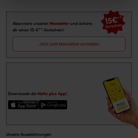
15€
**
Newsletter Anmeldung
Abonniere unseren
Newsletter
und sichere
Gutschein
dir einen 15 €**-Gutschein!
Jetzt zum Newsletter anmelden
Downloade die
Netto plus App!
Unsere Auszeichnungen