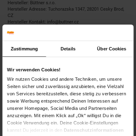
Hersteller: Büttner s.r.o.
Hersteller Adresse: Tuchorazska 1347, 28201 Cesky Brod,
CZ
Hersteller Kontakt: info@buttner.cz
Entsorgung: Nicht im Hausmüll entsorgen, dieses Produkt
ist ein Elektro- oder Elektronikgerät und unterliegt den
Bestimmungen zur Rücknahme von Elektroaltgeräten.
Packungsgrösse: 100 Stück
Zustimmung
Details
Über Cookies
Dicke: 0.15 mm
Elektroprodukt: Nein
Wir verwenden Cookies!
Artikelnummer: 1650026000
Wir nutzen Cookies und andere Techniken, um unsere
EAN: 7640106495404
Seiten sicher und zuverlässig anzubieten, eine Vielzahl
Artikel gehört zur Kategorie:
Bindesysteme
von Services bereitzustellen, diese stetig zu verbessern
sowie Werbung entsprechend Deinen Interessen auf
unserer Homepage, Social Media und Partnerseiten
anzuzeigen. Mit einem Klick auf „Ok“ willigst Du in die
Versandinformationen
Cookie Verwendung ein. Deine Cookie-Einstellungen
kannst Du jederzeit in den
Datenschutzinformationen