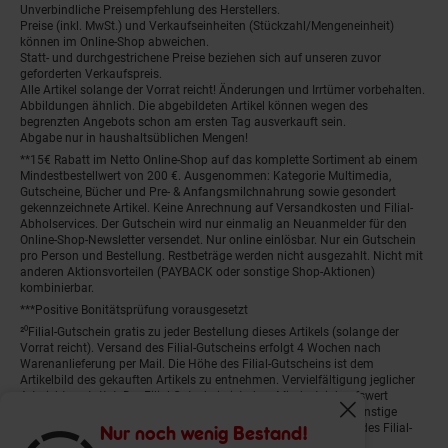
Unverbindliche Preisempfehlung des Herstellers.
Preise (inkl. MwSt.) und Verkaufseinheiten (Stückzahl/Mengeneinheit)
können im Online-Shop abweichen.
Statt- und durchgestrichene Preise beziehen sich auf unseren zuvor
geforderten Verkaufspreis.
Alle Artikel solange der Vorrat reicht! Änderungen und Irrtümer vorbehalten.
Abbildungen ähnlich. Die abgebildeten Artikel können wegen des
begrenzten Angebots schon am ersten Tag ausverkauft sein.
Abgabe nur in haushaltsüblichen Mengen!
**15€ Rabatt im Netto Online-Shop auf das komplette Sortiment ab einem
Mindestbestellwert von 200 €. Ausgenommen: Kategorie Multimedia,
Gutscheine, Bücher und Pre- & Anfangsmilchnahrung sowie gesondert
gekennzeichnete Artikel. Keine Anrechnung auf Versandkosten und Filial-
Abholservices. Der Gutschein wird nur einmalig an Neuanmelder für den
Online-Shop-Newsletter versendet. Nur online einlösbar. Nur ein Gutschein
pro Person und Bestellung. Restbeträge werden nicht ausgezahlt. Nicht mit
anderen Aktionsvorteilen (PAYBACK oder sonstige Shop-Aktionen)
kombinierbar.
***Positive Bonitätsprüfung vorausgesetzt
²⁰Filial-Gutschein gratis zu jeder Bestellung dieses Artikels (solange der
Vorrat reicht). Versand des Filial-Gutscheins erfolgt 4 Wochen nach
Warenanlieferung per Mail. Die Höhe des Filial-Gutscheins ist dem
Artikelbild des gekauften Artikels zu entnehmen. Vervielfältigung jeglicher
Art nicht gestattet. Der Filial-Gutschein ist ohne Mindesteinkaufswert
einlösbar. Nicht mit anderen Aktionsvorteilen (PAYBACK oder sonstige
Fenster schliess
Shop-Aktionen) kombinierbar. Der jeweilige Gültigkeitszeitraum des Filial-
Nur noch wenig Bestand!
Gutscheins ist darauf vermerkt.