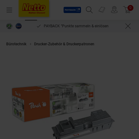
Payback
Prospekte
0
Arti
Menü
Suchfeld einblenden
Filiale finden
Warenkorb
PAYBACK °Punkte sammeln & einlösen
Bürotechnik
Drucker-Zubehör & Druckerpatronen
Peach K18 Toner bk er