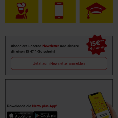
15€
**
Newsletter Anmeldung
Abonniere unseren
Newsletter
und sichere
Gutschein
dir einen 15 €**-Gutschein!
Jetzt zum Newsletter anmelden
Downloade die
Netto plus App!