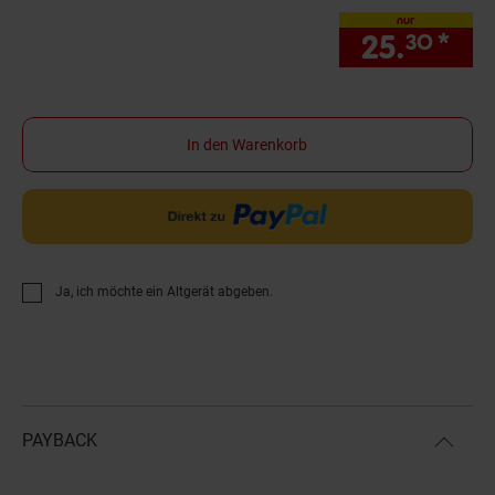
nur
25.
*
nur
30
In den Warenkorb
Ja, ich möchte ein Altgerät abgeben.
PAYBACK