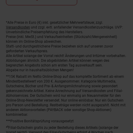
*Alle Preise in Euro (€) inkl. gesetzlicher Mehrwertsteuer, zzgl.
Fußnoten
Versandkosten
und zzgl. evtl. anfallender Versandkostenzuschläge. UVP:
Unverbindliche Preisempfehlung des Herstellers.
Preise (inkl. MwSt.) und Verkaufseinheiten (Stückzahl/Mengeneinheit)
können im Online-Shop abweichen.
Statt- und durchgestrichene Preise beziehen sich auf unseren zuvor
geforderten Verkaufspreis.
Alle Artikel solange der Vorrat reicht! Änderungen und Irrtümer vorbehalten.
Abbildungen ähnlich. Die abgebildeten Artikel können wegen des
begrenzten Angebots schon am ersten Tag ausverkauft sein.
Abgabe nur in haushaltsüblichen Mengen!
**15€ Rabatt im Netto Online-Shop auf das komplette Sortiment ab einem
Mindestbestellwert von 200 €. Ausgenommen: Kategorie Multimedia,
Gutscheine, Bücher und Pre- & Anfangsmilchnahrung sowie gesondert
gekennzeichnete Artikel. Keine Anrechnung auf Versandkosten und Filial-
Abholservices. Der Gutschein wird nur einmalig an Neuanmelder für den
Online-Shop-Newsletter versendet. Nur online einlösbar. Nur ein Gutschein
pro Person und Bestellung. Restbeträge werden nicht ausgezahlt. Nicht mit
anderen Aktionsvorteilen (PAYBACK oder sonstige Shop-Aktionen)
kombinierbar.
***Positive Bonitätsprüfung vorausgesetzt
²⁰Filial-Gutschein gratis zu jeder Bestellung dieses Artikels (solange der
Vorrat reicht). Versand des Filial-Gutscheins erfolgt 4 Wochen nach