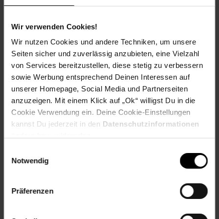
Kyocera FS-1118 MFP,
Kyocera FS-1118 Series
Wir verwenden Cookies!
EAR_Kategorie: 5_Kleingeräte
Wir nutzen Cookies und andere Techniken, um unsere
EAR_Marke: Peach
Seiten sicher und zuverlässig anzubieten, eine Vielzahl
Elektroprodukt: Ja
von Services bereitzustellen, diese stetig zu verbessern
Kapazität in Seiten: 7200
sowie Werbung entsprechend Deinen Interessen auf
OEM Artikelnummer: TK-18
unserer Homepage, Social Media und Partnerseiten
OEM Hersteller: Kyocera
anzuzeigen. Mit einem Klick auf „Ok“ willigst Du in die
WEEE_Nummer: DE60366366
Cookie Verwendung ein. Deine Cookie-Einstellungen
Wiederaufbereitet: Wiederaufbereitetes Produkt
kannst Du jederzeit in den
Datenschutzinformationen
Artikelnummer: 2260202000
ändern bzw. widerrufen.
EAN: 7640148550475
Einwilligungsauswahl
Artikel gehört zur Kategorie:
Drucker-Zubehör &
Notwendig
Druckerpatronen
Präferenzen
Versandinformationen