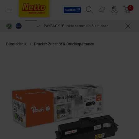
Payback
Prospekte
0
Arti
Menü
Suchfeld einblenden
Filiale finden
Warenkorb
PAYBACK °Punkte sammeln & einlösen
Bürotechnik
Drucker-Zubehör & Druckerpatronen
Peach K170 HY Toner 