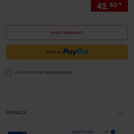
42.
*
Si
80
In den Warenkorb
Ja, ich möchte ein Altgerät abgeben.
PAYBACK
Payback Punkte
Basis°Punkte:
21