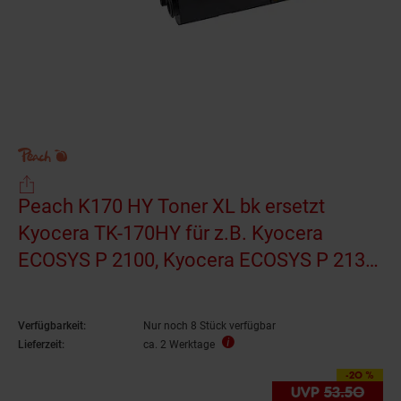
Peach K170 HY Toner XL bk ersetzt
Kyocera TK-170HY für z.B. Kyocera
ECOSYS P 2100, Kyocera ECOSYS P 2135
d, Kyocera ECOSYS P 2135 dn
(wiederaufbereitet)
Verfügbarkeit:
Nur noch 8 Stück verfügbar
Lieferzeit:
ca. 2 Werktage
-20 %
Sie Sparen 20 Prozen
UVP
53.
50
UVP 