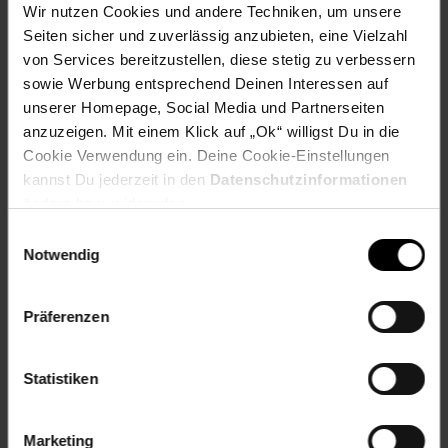
Wir nutzen Cookies und andere Techniken, um unsere
OEM Artikelnummer: TK-170HY
Seiten sicher und zuverlässig anzubieten, eine Vielzahl
OEM Hersteller: Kyocera
WEEE_Nummer: DE60366366
von Services bereitzustellen, diese stetig zu verbessern
Wiederaufbereitet: Wiederaufbereitetes Produkt
sowie Werbung entsprechend Deinen Interessen auf
unserer Homepage, Social Media und Partnerseiten
Artikelnummer: 2683306000
anzuzeigen. Mit einem Klick auf „Ok“ willigst Du in die
EAN: 7640164826981
Cookie Verwendung ein. Deine Cookie-Einstellungen
Artikel gehört zur Kategorie:
Drucker-Zubehör &
kannst Du jederzeit in den
Datenschutzinformationen
Druckerpatronen
ändern bzw. widerrufen.
Einwilligungsauswahl
Notwendig
Versandinformationen
Präferenzen
Herstellerinformationen
Statistiken
Altgeräterücknahme
Marketing