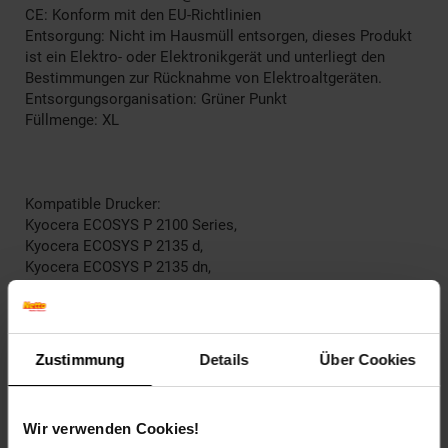
CE: Konform mit den EU-Richtlinien
Entsorgung: Nicht im Hausmüll entsorgen, dieses Produkt
ist ein Elektro- oder Elektronikgerät und unterliegt den
Bestimmungen zur Rücknahme von Elektroaltgeräten.
Entsorgungsorganisation: Grüner Punkt
Füllmenge: XL
Kompatible Drucker:
Kyocera ECOSYS P 2100 Series,
Kyocera ECOSYS P 2135 d,
Kyocera ECOSYS P 2135 dn,
Kyocera FS-1320 D,
Kyocera FS-1320 DN,
Kyocera FS-1370 DN
Zustimmung
Details
Über Cookies
EAR_Kategorie: 5_Kleingeräte
EAR_Marke: Peach
Elektroprodukt: Ja
Wir verwenden Cookies!
Kapazität in Seiten: 14000