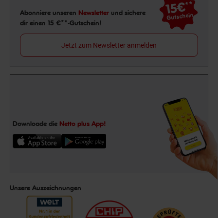
15€
**
Newsletter Anmeldung
Abonniere unseren
Newsletter
und sichere
Gutschein
dir einen 15 €**-Gutschein!
Jetzt zum Newsletter anmelden
Downloade die
Netto plus App!
Unsere Auszeichnungen