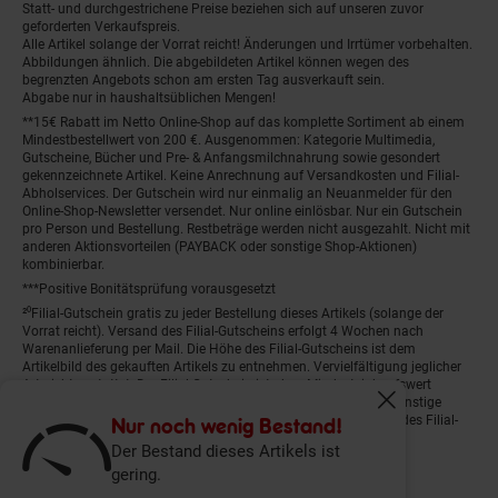
Statt- und durchgestrichene Preise beziehen sich auf unseren zuvor
geforderten Verkaufspreis.
Alle Artikel solange der Vorrat reicht! Änderungen und Irrtümer vorbehalten.
Abbildungen ähnlich. Die abgebildeten Artikel können wegen des
begrenzten Angebots schon am ersten Tag ausverkauft sein.
Abgabe nur in haushaltsüblichen Mengen!
**15€ Rabatt im Netto Online-Shop auf das komplette Sortiment ab einem
Mindestbestellwert von 200 €. Ausgenommen: Kategorie Multimedia,
Gutscheine, Bücher und Pre- & Anfangsmilchnahrung sowie gesondert
gekennzeichnete Artikel. Keine Anrechnung auf Versandkosten und Filial-
Abholservices. Der Gutschein wird nur einmalig an Neuanmelder für den
Online-Shop-Newsletter versendet. Nur online einlösbar. Nur ein Gutschein
pro Person und Bestellung. Restbeträge werden nicht ausgezahlt. Nicht mit
anderen Aktionsvorteilen (PAYBACK oder sonstige Shop-Aktionen)
kombinierbar.
***Positive Bonitätsprüfung vorausgesetzt
²⁰Filial-Gutschein gratis zu jeder Bestellung dieses Artikels (solange der
Vorrat reicht). Versand des Filial-Gutscheins erfolgt 4 Wochen nach
Warenanlieferung per Mail. Die Höhe des Filial-Gutscheins ist dem
Artikelbild des gekauften Artikels zu entnehmen. Vervielfältigung jeglicher
Art nicht gestattet. Der Filial-Gutschein ist ohne Mindesteinkaufswert
einlösbar. Nicht mit anderen Aktionsvorteilen (PAYBACK oder sonstige
Fenster schliess
Shop-Aktionen) kombinierbar. Der jeweilige Gültigkeitszeitraum des Filial-
Nur noch wenig Bestand!
Gutscheins ist darauf vermerkt.
Der Bestand dieses Artikels ist
gering.