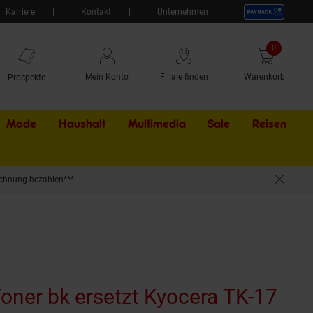
Karriere
Kontakt
Unternehmen
0
Artikel
Mein Konto
Filiale finden
Warenkorb
Prospekte
Mode
Haushalt
Multimedia
Sale
Externer Li
Reisen
chnung bezahlen***
yocera FS -1000 Arztdrucker, Kyocera FS -1000 N, Kyocera FS -1000 Plus (wiederau