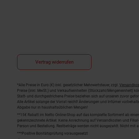
Vertrag widerrufen
Fußnoten
*Alle Preise in Euro (€) inkl. gesetzlicher Mehrwertsteuer, zzgl.
Versandkos
Preise (inkl. MwSt.) und Verkaufseinheiten (Stückzahl/Mengeneinheit) k
Statt- und durchgestrichene Preise beziehen sich auf unseren zuvor gefor
Alle Artikel solange der Vorrat reicht! Änderungen und Irrtümer vorbeha
Abgabe nur in haushaltsüblichen Mengen!
**15€ Rabatt im Netto Online-Shop auf das komplette Sortiment ab ein
gekennzeichnete Artikel. Keine Anrechnung auf Versandkosten und Filial-
Person und Bestellung. Restbeträge werden nicht ausgezahlt. Nicht mit 
***Positive Bonitätsprüfung vorausgesetzt