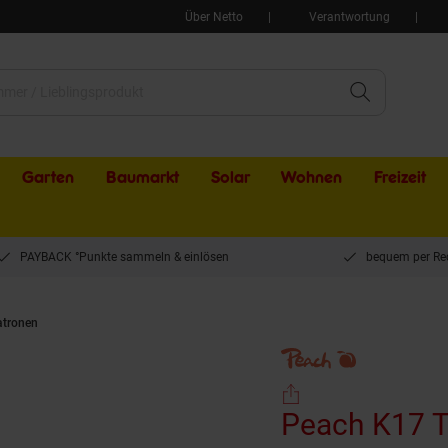
Über Netto
Verantwortung
Garten
Baumarkt
Solar
Wohnen
Freizeit
PAYBACK °Punkte sammeln & einlösen
bequem per Re
atronen
Peach K17 Toner bk ersetzt Kyocera TK-17 für z.B. Kyocera FS -1000, K
Peach K17 Toner bk ersetzt Kyocera TK-17