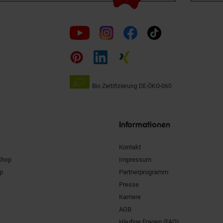
Folge
uns
auf
Bio Zertifizierung
DE-ÖKO-060
Unsere
Siegel
Informationen
Kontakt
Shop
Impressum
pp
Partnerprogramm
Presse
Karriere
AGB
Häufige Fragen (FAQ)