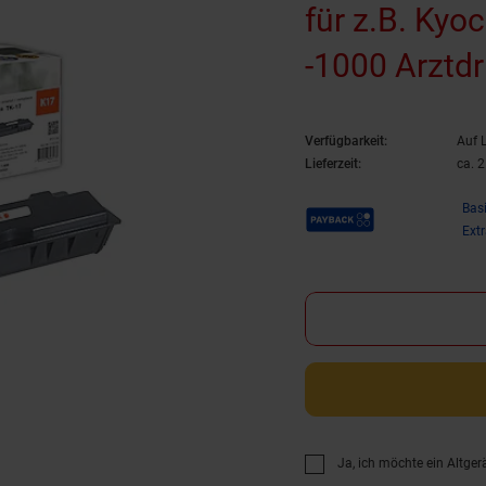
für z.B. Kyo
-1000 Arztdr
Kyocera FS -
Verfügbarkeit:
Auf 
Lieferzeit:
ca. 
Payback Punkte
Bas
Ext
Ja, ich möchte ein Altger