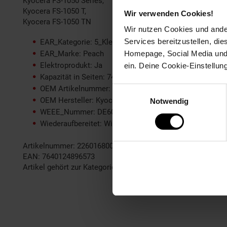
Kyocera FS-1050 Series,
Kyocera FS-1050 T,
Wir verwenden Cookies!
Kyocera FS-1050 TN
Wir nutzen Cookies und ander
Services bereitzustellen, di
EAR_Kategorie: 5_Kleingeräte
EAR_Marke: Peach
Homepage, Social Media und P
Elektroprodukt: Ja
ein. Deine Cookie-Einstellun
Kapazität in Seiten: 7400
OEM Artikelnummer: TK-17
Einwilligungsauswahl
OEM Hersteller: Kyocera
Notwendig
WEEE_Nummer: DE60366366
Wiederaufbereitet: Wiederaufbereitetes Produkt
Artikelnummer: 2260168000
EAN: 7640124896573
Artikel gehört zur Kategorie:
Drucker-Zubehör & Druckerpatr