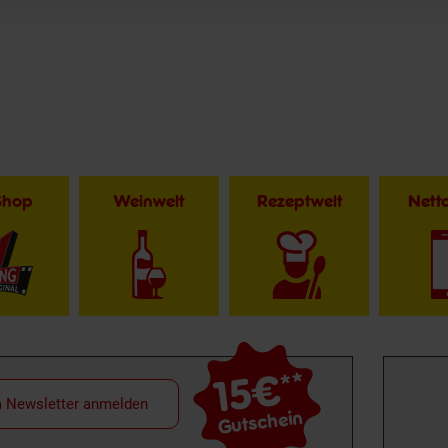
Shop
Weinwelt
Rezeptwelt
Net
15€
**
m Newsletter anmelden
Gutschein