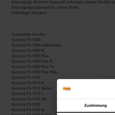
Entsorgung: Nicht im Hausmüll entsorgen, dieses Produkt is
Entsorgungsorganisation: Grüner Punkt
Füllmenge: Standard
Kompatible Drucker:
Kyocera FS-1000,
Kyocera FS-1000 Arztdrucker,
Kyocera FS-1000 N,
Kyocera FS-1000 Plus,
Kyocera FS-1000 Plus N,
Kyocera FS-1000 Plus PS,
Kyocera FS-1000 Plus PSN,
Kyocera FS-1010,
Kyocera FS-1010 N,
Kyocera FS-1010 Series,
Kyocera FS-1010 T,
Kyocera FS-1010 TN,
Kyocera FS-1050,
Zustimmung
Kyocera FS-1050 N,