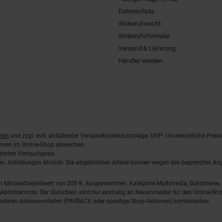
Datenschutz
Widerrufsrecht
Widerrufsformular
Versand & Lieferung
Händler werden
ten
und zzgl. evtl. anfallender Versandkostenzuschläge. UVP: Unverbindliche Preis
önnen im Online-Shop abweichen.
derten Verkaufspreis.
lten. Abbildungen ähnlich. Die abgebildeten Artikel können wegen des begrenzten A
em Mindestbestellwert von 200 €. Ausgenommen: Kategorie Multimedia, Gutscheine
Abholservices. Der Gutschein wird nur einmalig an Neuanmelder für den Online-Shop
anderen Aktionsvorteilen (PAYBACK oder sonstige Shop-Aktionen) kombinierbar.