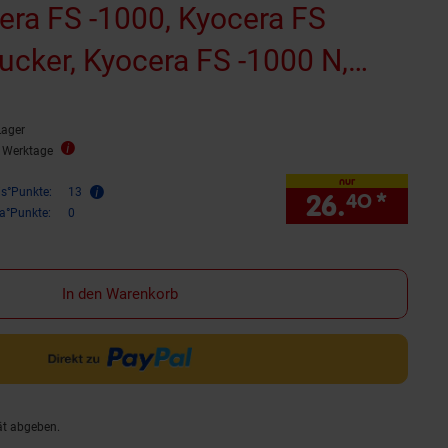
cera FS -1000, Kyocera FS
ucker, Kyocera FS -1000 N,
1000 Plus (wiederaufbereitet)
Lager
2 Werktage
nur
is°Punkte:
13
26.
*
nur 
40
ra°Punkte:
0
In den Warenkorb
ät abgeben.