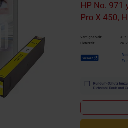
HP No. 971 y
Pro X 450, H
OfficeJet Pr
Verfügbarkeit:
Auf 
Lieferzeit:
ca. 
Payback Punkte
Bas
Ext
Rundum-Schutz hinzu
Diebstahl, Raub und G