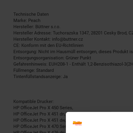
Technische Daten
Marke: Peach
Hersteller: Büttner s.r.o.
Hersteller Adresse: Tuchorazska 1347, 28201 Cesky Brod, C
Hersteller Kontakt: info@buttner.cz
CE: Konform mit den EU-Richtlinien
Entsorgung: Nicht im Hausmüll entsorgen, dieses Produkt is
Entsorgungsorganisation: Grüner Punkt
Gefahrenhinweis: EUH208-1 - Enthält 1,2-Benzisothiazol-3(2H
Füllmenge: Standard
Tintenfüllstandsanzeige: Ja
Kompatible Drucker:
HP OfficeJet Pro X 450 Series,
HP OfficeJet Pro X 451 dn,
HP OfficeJet Pro X 451 dw,
HP OfficeJet Pro X 470 Series,
HP OfficeJet Pro X 476 dn,