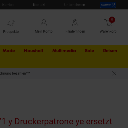
Karriere
Kontakt
Unternehmen
0
Artikel
Mein Konto
Filiale finden
Warenkorb
Prospekte
Mode
Haushalt
Multimedia
Sale
Externer Li
Reisen
chnung bezahlen***
. HP OfficeJet Pro X 450, HP OfficeJet Pro X 451 dn, HP OfficeJet Pro X 451 dw (w
1 y Druckerpatrone ye ersetzt