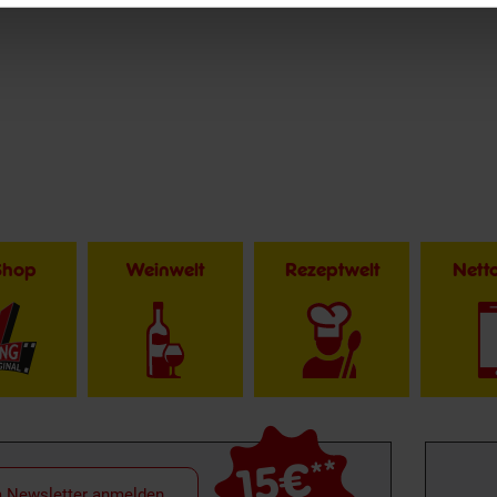
Shop
Weinwelt
Rezeptwelt
Net
15€
**
m Newsletter anmelden