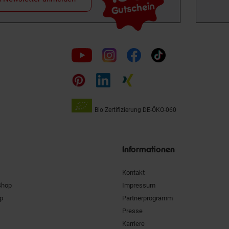
Gutschein
Folge
uns
auf
Bio Zertifizierung
DE-ÖKO-060
Unsere
Siegel
Informationen
Kontakt
Shop
Impressum
pp
Partnerprogramm
Presse
Karriere