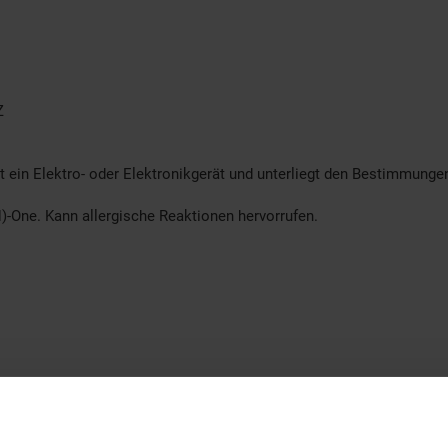
Z
t ein Elektro- oder Elektronikgerät und unterliegt den Bestimmung
)-One. Kann allergische Reaktionen hervorrufen.