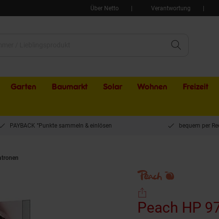
Über Netto
Verantwortung
Garten
Baumarkt
Solar
Wohnen
Freizeit
PAYBACK °Punkte sammeln & einlösen
bequem per Re
atronen
Peach HP 971 y Druckerpatrone ye ersetzt HP No. 971 y, CN624A für z.B
Peach HP 97