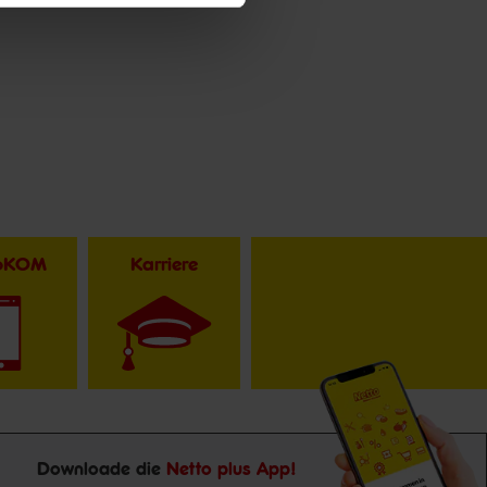
toKOM
Karriere
Downloade die
Netto plus App!