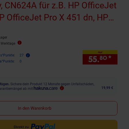
, CN624A für z.B. HP OfficeJet
P OfficeJet Pro X 451 dn, HP
o X 451 dw (wiederaufbereitet)
Lager
2 Werktage
nur
is°Punkte:
27
55.
*
nur 
80
ra°Punkte:
0
fügen.
Sichere dein Produkt 12 Monate gegen Unfallschäden,
19,99 €
arantiemängel ab mit
In den Warenkorb