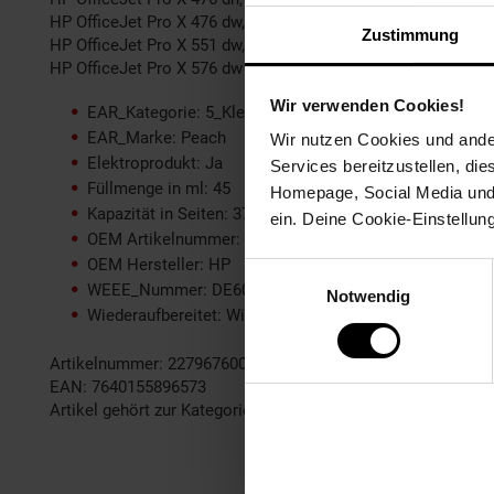
HP OfficeJet Pro X 476 dw,
Zustimmung
HP OfficeJet Pro X 551 dw,
HP OfficeJet Pro X 576 dw
Wir verwenden Cookies!
EAR_Kategorie: 5_Kleingeräte
EAR_Marke: Peach
Wir nutzen Cookies und ander
Elektroprodukt: Ja
Services bereitzustellen, di
Füllmenge in ml: 45
Homepage, Social Media und P
Kapazität in Seiten: 3720
ein. Deine Cookie-Einstellun
OEM Artikelnummer: No. 971 y, CN624A
OEM Hersteller: HP
Einwilligungsauswahl
WEEE_Nummer: DE60366366
Notwendig
Wiederaufbereitet: Wiederaufbereitetes Produkt
Artikelnummer: 2279676000
EAN: 7640155896573
Artikel gehört zur Kategorie:
Drucker-Zubehör & Druckerpatr