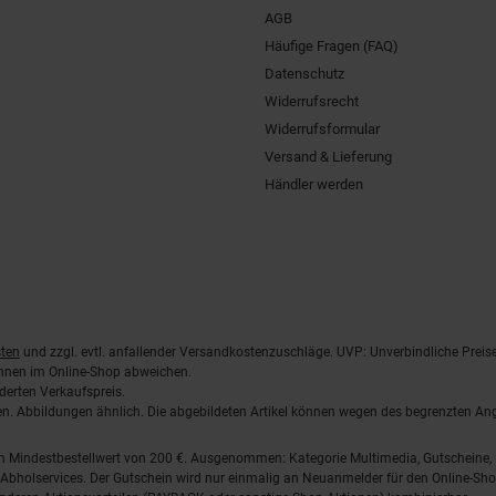
AGB
Häufige Fragen (FAQ)
Datenschutz
Widerrufsrecht
Widerrufsformular
Versand & Lieferung
Händler werden
ten
und zzgl. evtl. anfallender Versandkostenzuschläge. UVP: Unverbindliche Preis
önnen im Online-Shop abweichen.
derten Verkaufspreis.
lten. Abbildungen ähnlich. Die abgebildeten Artikel können wegen des begrenzten A
em Mindestbestellwert von 200 €. Ausgenommen: Kategorie Multimedia, Gutscheine
Abholservices. Der Gutschein wird nur einmalig an Neuanmelder für den Online-Shop