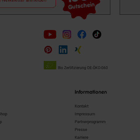
Gutschein
Folge
uns
auf
Bio Zertifizierung
DE-ÖKO-060
Unsere
Siegel
Informationen
Kontakt
Shop
Impressum
pp
Partnerprogramm
Presse
Karriere