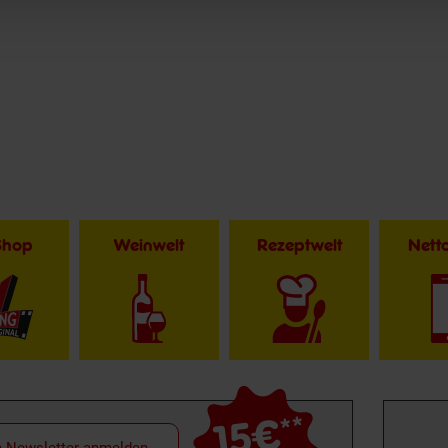
Shop
Weinwelt
Rezeptwelt
Net
15€
**
m Newsletter anmelden