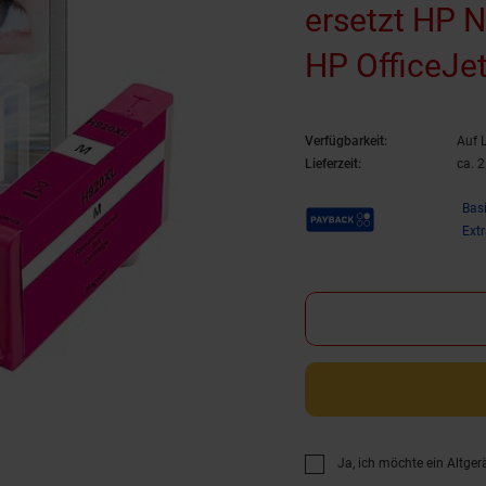
ersetzt HP 
HP OfficeJet
6000, HP Off
Verfügbarkeit:
Auf 
(wiederaufbe
Lieferzeit:
ca. 
Payback Punkte
Bas
Ext
Ja, ich möchte ein Altger