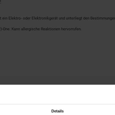
Z
t ein Elektro- oder Elektronikgerät und unterliegt den Bestimmung
)-One. Kann allergische Reaktionen hervorrufen.
Details