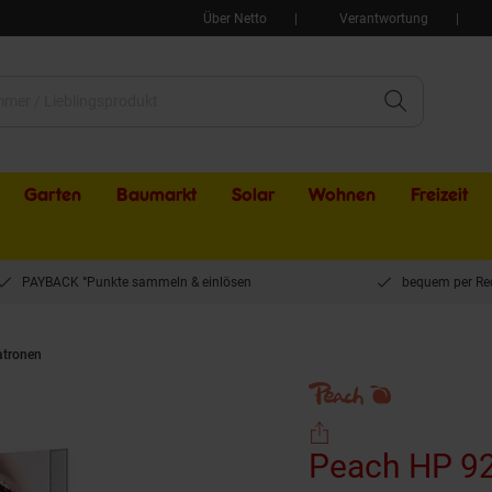
Über Netto
Verantwortung
Garten
Baumarkt
Solar
Wohnen
Freizeit
PAYBACK °Punkte sammeln & einlösen
bequem per Re
atronen
Peach HP 920 XLm Druckerpatrone XL ma ersetzt HP No. 920XL m, CD973
Peach HP 92