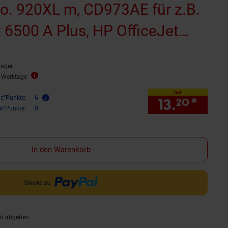
No. 920XL m, CD973AE für z.B.
 6500 A Plus, HP OfficeJet
iceJet 6000 Wireless
Lager
reitet)
2 Werktage
nur
is°Punkte:
6
13.
*
nur 1
20
ra°Punkte:
0
In den Warenkorb
ät abgeben.