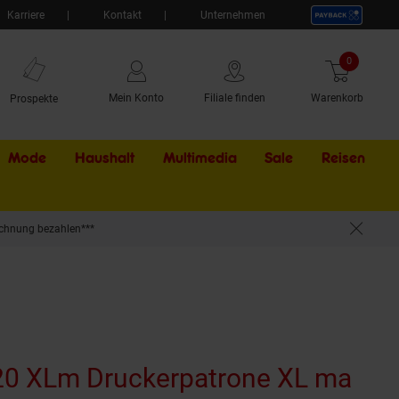
Karriere
Kontakt
Unternehmen
0
Artikel
Mein Konto
Filiale finden
Warenkorb
Prospekte
Mode
Haushalt
Multimedia
Sale
Externer Li
Reisen
chnung bezahlen***
AE für z.B. HP OfficeJet 6500 A Plus, HP OfficeJet 6000, HP OfficeJet 6000 Wire
0 XLm Druckerpatrone XL ma