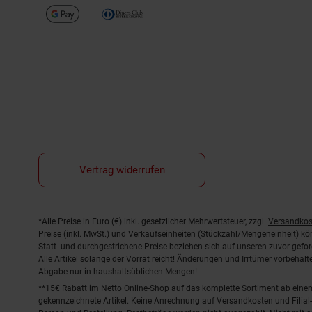
Vertrag widerrufen
Fußnoten
*Alle Preise in Euro (€) inkl. gesetzlicher Mehrwertsteuer, zzgl.
Versandkos
Preise (inkl. MwSt.) und Verkaufseinheiten (Stückzahl/Mengeneinheit) k
Statt- und durchgestrichene Preise beziehen sich auf unseren zuvor gefor
Alle Artikel solange der Vorrat reicht! Änderungen und Irrtümer vorbeha
Abgabe nur in haushaltsüblichen Mengen!
**15€ Rabatt im Netto Online-Shop auf das komplette Sortiment ab ein
gekennzeichnete Artikel. Keine Anrechnung auf Versandkosten und Filial-