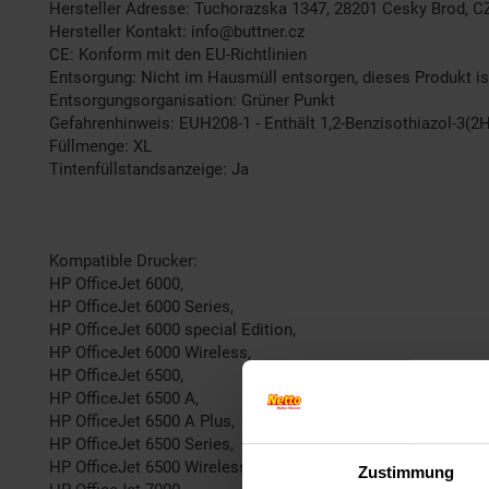
Hersteller Adresse: Tuchorazska 1347, 28201 Cesky Brod, C
Hersteller Kontakt: info@buttner.cz
CE: Konform mit den EU-Richtlinien
Entsorgung: Nicht im Hausmüll entsorgen, dieses Produkt is
Entsorgungsorganisation: Grüner Punkt
Gefahrenhinweis: EUH208-1 - Enthält 1,2-Benzisothiazol-3(2H
Füllmenge: XL
Tintenfüllstandsanzeige: Ja
Kompatible Drucker:
HP OfficeJet 6000,
HP OfficeJet 6000 Series,
HP OfficeJet 6000 special Edition,
HP OfficeJet 6000 Wireless,
HP OfficeJet 6500,
HP OfficeJet 6500 A,
HP OfficeJet 6500 A Plus,
HP OfficeJet 6500 Series,
HP OfficeJet 6500 Wireless,
Zustimmung