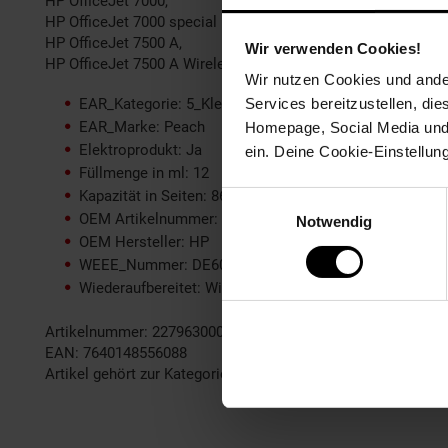
HP OfficeJet 7000,
HP OfficeJet 7000 special Edition,
HP OfficeJet 7500 A,
Wir verwenden Cookies!
HP OfficeJet 7500 A Wireless
Wir nutzen Cookies und ander
EAR_Kategorie: 5_Kleingeräte
Services bereitzustellen, di
EAR_Marke: Peach
Homepage, Social Media und P
Elektroprodukt: Ja
ein. Deine Cookie-Einstellun
Füllmenge in ml: 12
Kapazität in Seiten: 865
Einwilligungsauswahl
OEM Artikelnummer: No. 920XL m, CD973AE
Notwendig
OEM Hersteller: HP
WEEE_Nummer: DE60366366
Wiederaufbereitet: Wiederaufbereitetes Produkt
Artikelnummer: 2279630000
EAN: 7640148556088
Artikel gehört zur Kategorie:
Drucker-Zubehör & Druckerpatr