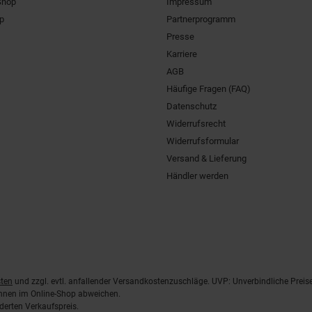
Shop
Impressum
pp
Partnerprogramm
Presse
Karriere
AGB
Häufige Fragen (FAQ)
Datenschutz
Widerrufsrecht
Widerrufsformular
Versand & Lieferung
Händler werden
ten
und zzgl. evtl. anfallender Versandkostenzuschläge. UVP: Unverbindliche Preis
önnen im Online-Shop abweichen.
derten Verkaufspreis.