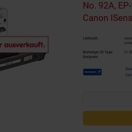
No. 92A, EP
Canon ISens
LBP -810, C
Lieferzeit:
neue 
(wiederaufbe
unte
Bisheriger 30 Tage
31.
5
Bestpreis:
Payback Punkte
Bas
Ext