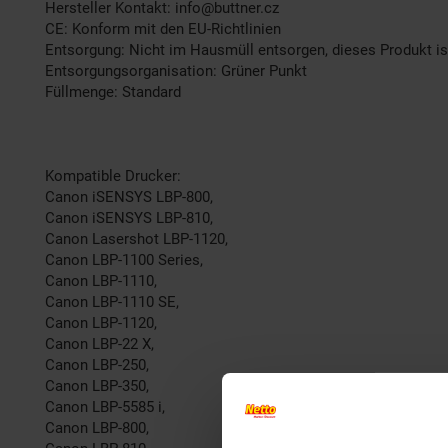
Hersteller Kontakt: info@buttner.cz
CE: Konform mit den EU-Richtlinien
Entsorgung: Nicht im Hausmüll entsorgen, dieses Produkt is
Entsorgungsorganisation: Grüner Punkt
Füllmenge: Standard
Kompatible Drucker:
Canon iSENSYS LBP-800,
Canon iSENSYS LBP-810,
Canon Lasershot LBP-1120,
Canon LBP-1100 Series,
Canon LBP-1110,
Canon LBP-1110 SE,
Canon LBP-1120,
Canon LBP-22 X,
Canon LBP-250,
Canon LBP-350,
Canon LBP-5585 i,
Canon LBP-800,