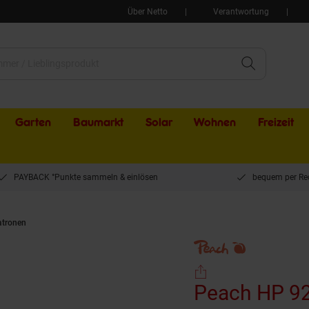
Über Netto
Verantwortung
Garten
Baumarkt
Solar
Wohnen
Freizeit
PAYBACK °Punkte sammeln & einlösen
bequem per Re
atronen
Peach HP 92 A Toner bk ersetzt Canon, HP No. 92A, EP-22, C4092A, 15
Peach HP 92