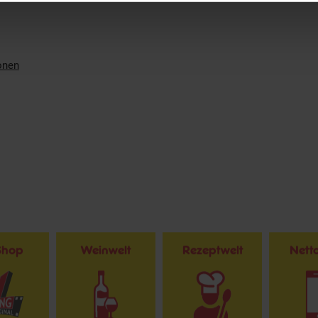
onen
Shop
Weinwelt
Rezeptwelt
Net