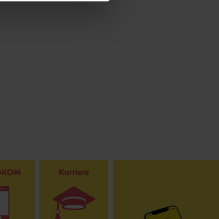
toKOM
Karriere