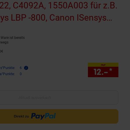
-22, C4092A, 1550A003 für z.B.
ys LBP -800, Canon ISensys
anon LBP -1100
Ware ist bereits
reitet)
(Produkt aktuell ausverkauf
rwegs
0
€
31,
50
€
nur
is°Punkte:
6
12.–
*
nur 
ra°Punkte:
0
Aktuell ausverkauft