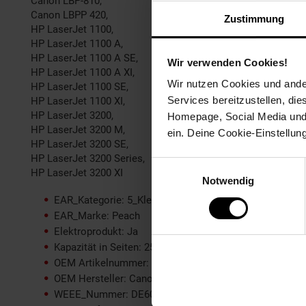
Canon LBP-810,
Canon LBPP 420,
Zustimmung
HP LaserJet 1100,
HP LaserJet 1100 A,
HP LaserJet 1100 A SE,
Wir verwenden Cookies!
HP LaserJet 1100 A XI,
Wir nutzen Cookies und ander
HP LaserJet 1100 SE,
Services bereitzustellen, di
HP LaserJet 1100 XI,
HP LaserJet 3200,
Homepage, Social Media und P
HP LaserJet 3200 M,
ein. Deine Cookie-Einstellun
HP LaserJet 3200 SE,
HP LaserJet 3200 Series,
Einwilligungsauswahl
HP LaserJet 3200 XI
Notwendig
EAR_Kategorie: 5_Kleingeräte
EAR_Marke: Peach
Elektroprodukt: Ja
Kapazität in Seiten: 2500
OEM Artikelnummer: No. 92A, EP-22, C4092A, 1550A00
OEM Hersteller: Canon, HP
WEEE_Nummer: DE60366366