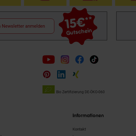
15€
**
m Newsletter anmelden
Gutschein
Folge
uns
auf
Bio Zertifizierung
DE-ÖKO-060
Unsere
Siegel
Informationen
Kontakt