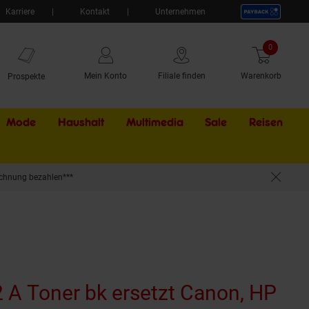
Karriere
Kontakt
Unternehmen
0
Artikel
Mein Konto
Filiale finden
Warenkorb
Prospekte
Mode
Haushalt
Multimedia
Sale
Externer Li
Reisen
chnung bezahlen***
50A003 für z.B. Canon ISensys LBP -800, Canon ISensys LBP -810, Canon LBP -1100
 A Toner bk ersetzt Canon, HP