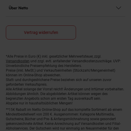
Über Netto
Vertrag widerrufen
*Alle Preise in Euro (€) inkl. gesetzlicher Mehrwertsteuer, zzgl.
Fußnoten
Versandkosten
und zzgl. evtl. anfallender Versandkostenzuschläge. UVP:
Unverbindliche Preisempfehlung des Herstellers.
Preise (inkl. MwSt.) und Verkaufseinheiten (Stückzahl/Mengeneinheit)
können im Online-Shop abweichen.
Statt- und durchgestrichene Preise beziehen sich auf unseren zuvor
geforderten Verkaufspreis.
Alle Artikel solange der Vorrat reicht! Änderungen und Irrtümer vorbehalten.
Abbildungen ähnlich. Die abgebildeten Artikel können wegen des
begrenzten Angebots schon am ersten Tag ausverkauft sein.
Abgabe nur in haushaltsüblichen Mengen!
**15€ Rabatt im Netto Online-Shop auf das komplette Sortiment ab einem
Mindestbestellwert von 200 €. Ausgenommen: Kategorie Multimedia,
Gutscheine, Bücher und Pre- & Anfangsmilchnahrung sowie gesondert
gekennzeichnete Artikel. Keine Anrechnung auf Versandkosten und Filial-
Abholservices. Der Gutschein wird nur einmalig an Neuanmelder für den