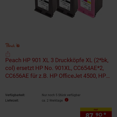
Peach HP 901 XL 3 Druckköpfe XL (2*bk,
col) ersetzt HP No. 901XL, CC654AE*2,
CC656AE für z.B. HP OfficeJet 4500, HP
OfficeJet 4500 Wireless
(wiederaufbereitet)
Verfügbarkeit:
Nur noch 5 Stück verfügbar
Lieferzeit:
ca. 2 Werktage
nur
87.
*
nur
90