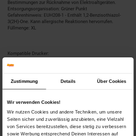
Bestimmungen zur Rücknahme von Elektroaltgeräten.
Entsorgungsorganisation: Grüner Punkt
Gefahrenhinweis: EUH208-1 - Enthält 1,2-Benzisothiazol-
3(2H)-One. Kann allergische Reaktionen hervorrufen.
Füllmenge: XL
Kompatible Drucker:
HP OfficeJet 4500,
HP OfficeJet 4500 - G 510 g,
HP OfficeJet 4500 - G510a,
HP OfficeJet 4500 Series,
Zustimmung
Details
Über Cookies
HP OfficeJet 4500 Wireless,
HP OfficeJet J 4500 Series,
HP OfficeJet J 4524,
Wir verwenden Cookies!
HP OfficeJet J 4535,
HP OfficeJet J 4540,
Wir nutzen Cookies und andere Techniken, um unsere
HP OfficeJet J 4545,
Seiten sicher und zuverlässig anzubieten, eine Vielzahl
HP OfficeJet J 4550,
von Services bereitzustellen, diese stetig zu verbessern
HP OfficeJet J 4580,
sowie Werbung entsprechend Deinen Interessen auf