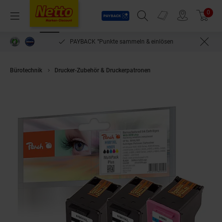
Payback
Prospekte
0
Arti
Menü
Suchfeld einblenden
Filiale finden
Warenkorb
PAYBACK °Punkte sammeln & einlösen
Bürotechnik
Drucker-Zubehör & Druckerpatronen
Peach HP 901 XL 3 Dru