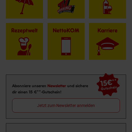
Rezeptwelt
NettoKOM
Karriere
15€
**
Newsletter Anmeldung
Abonniere unseren
Newsletter
und sichere
Gutschein
dir einen 15 €**-Gutschein!
Jetzt zum Newsletter anmelden