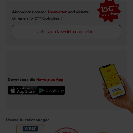
15€
**
Newsletter Anmeldung
Abonniere unseren
Newsletter
und sichere
Gutschein
dir einen 15 €**-Gutschein!
Jetzt zum Newsletter anmelden
Downloade die
Netto plus App!
Unsere Auszeichnungen