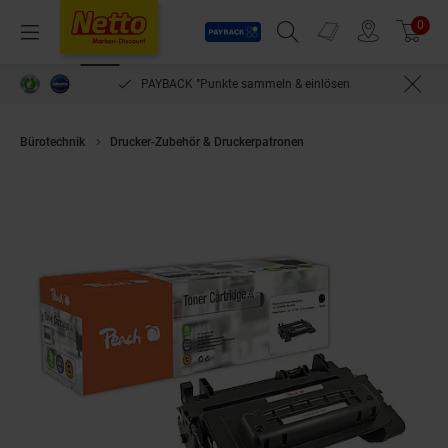
Payback
Prospekte
0
Arti
Menü
Suchfeld einblenden
Filiale finden
Warenkorb
PAYBACK °Punkte sammeln & einlösen
Bürotechnik
Drucker-Zubehör & Druckerpatronen
Peach HP 90 A Toner b