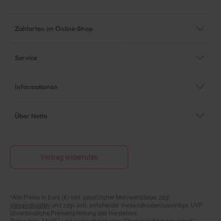
Zahlarten im Online-Shop
Service
Informationen
Über Netto
Vertrag widerrufen
*Alle Preise in Euro (€) inkl. gesetzlicher Mehrwertsteuer, zzgl.
Fußnoten
Versandkosten
und zzgl. evtl. anfallender Versandkostenzuschläge. UVP:
Unverbindliche Preisempfehlung des Herstellers.
Preise (inkl. MwSt.) und Verkaufseinheiten (Stückzahl/Mengeneinheit)