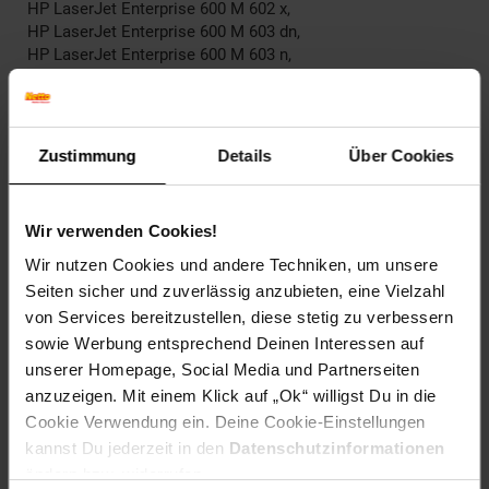
HP LaserJet Enterprise 600 M 602 x,
HP LaserJet Enterprise 600 M 603 dn,
HP LaserJet Enterprise 600 M 603 n,
HP LaserJet Enterprise 600 M 603 Series,
HP LaserJet Enterprise 600 M 603 xh,
HP LaserJet Enterprise M 4500 Series,
HP LaserJet Enterprise M 4555 f MFP,
Zustimmung
Details
Über Cookies
HP LaserJet Enterprise M 4555 fskm MFP,
HP LaserJet Enterprise M 4555 h MFP,
HP LaserJet Enterprise M 4555 MFP,
Wir verwenden Cookies!
HP LaserJet Enterprise M 4555 Series,
HP LaserJet M 4500 Series,
Wir nutzen Cookies und andere Techniken, um unsere
HP LaserJet M 4555 f MFP,
Seiten sicher und zuverlässig anzubieten, eine Vielzahl
HP LaserJet M 4555 fskm MFP,
von Services bereitzustellen, diese stetig zu verbessern
HP LaserJet M 4555 h MFP,
sowie Werbung entsprechend Deinen Interessen auf
HP LaserJet M 4555 MFP,
unserer Homepage, Social Media und Partnerseiten
HP LaserJet M 4555 Series
anzuzeigen. Mit einem Klick auf „Ok“ willigst Du in die
EAR_Kategorie: 5_Kleingeräte
Cookie Verwendung ein. Deine Cookie-Einstellungen
EAR_Marke: Peach
kannst Du jederzeit in den
Datenschutzinformationen
Elektroprodukt: Ja
ändern bzw. widerrufen.