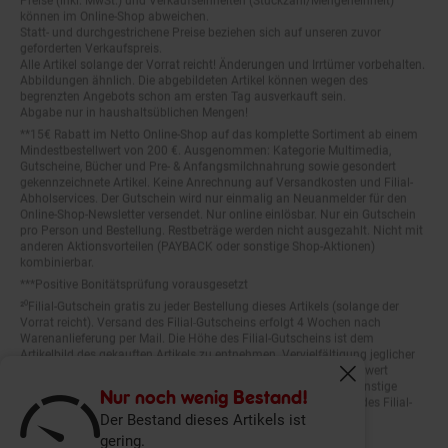
können im Online-Shop abweichen.
Statt- und durchgestrichene Preise beziehen sich auf unseren zuvor
geforderten Verkaufspreis.
Alle Artikel solange der Vorrat reicht! Änderungen und Irrtümer vorbehalten.
Abbildungen ähnlich. Die abgebildeten Artikel können wegen des
begrenzten Angebots schon am ersten Tag ausverkauft sein.
Abgabe nur in haushaltsüblichen Mengen!
**15€ Rabatt im Netto Online-Shop auf das komplette Sortiment ab einem
Mindestbestellwert von 200 €. Ausgenommen: Kategorie Multimedia,
Gutscheine, Bücher und Pre- & Anfangsmilchnahrung sowie gesondert
gekennzeichnete Artikel. Keine Anrechnung auf Versandkosten und Filial-
Abholservices. Der Gutschein wird nur einmalig an Neuanmelder für den
Online-Shop-Newsletter versendet. Nur online einlösbar. Nur ein Gutschein
pro Person und Bestellung. Restbeträge werden nicht ausgezahlt. Nicht mit
anderen Aktionsvorteilen (PAYBACK oder sonstige Shop-Aktionen)
kombinierbar.
***Positive Bonitätsprüfung vorausgesetzt
²⁰Filial-Gutschein gratis zu jeder Bestellung dieses Artikels (solange der
Vorrat reicht). Versand des Filial-Gutscheins erfolgt 4 Wochen nach
Warenanlieferung per Mail. Die Höhe des Filial-Gutscheins ist dem
Artikelbild des gekauften Artikels zu entnehmen. Vervielfältigung jeglicher
Art nicht gestattet. Der Filial-Gutschein ist ohne Mindesteinkaufswert
einlösbar. Nicht mit anderen Aktionsvorteilen (PAYBACK oder sonstige
Fenster schliess
Shop-Aktionen) kombinierbar. Der jeweilige Gültigkeitszeitraum des Filial-
Nur noch wenig Bestand!
Gutscheins ist darauf vermerkt.
Der Bestand dieses Artikels ist
gering.