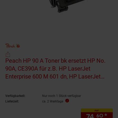
Peach HP 90 A Toner bk ersetzt HP No.
90A, CE390A für z.B. HP LaserJet
Enterprise 600 M 601 dn, HP LaserJet
Enterprise 600 M 601 m
(wiederaufbereitet)
Verfügbarkeit:
Nur noch 1 Stück verfügbar
Lieferzeit:
ca. 2 Werktage
nur
74.
*
nur
60