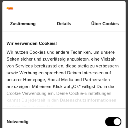
Füllmenge: XL
Tintenfüllstandsanzeige: Ja
Zustimmung
Details
Über Cookies
Kompatible Drucker:
HP DesignJet 1050 C,
Wir verwenden Cookies!
HP DesignJet 1050 C Plus,
HP DesignJet 1055 CM,
Wir nutzen Cookies und andere Techniken, um unsere
HP DesignJet 1055 CM Plus
Seiten sicher und zuverlässig anzubieten, eine Vielzahl
von Services bereitzustellen, diese stetig zu verbessern
EAR_Kategorie: 5_Kleingeräte
sowie Werbung entsprechend Deinen Interessen auf
EAR_Marke: Peach
unserer Homepage, Social Media und Partnerseiten
Elektroprodukt: Ja
anzuzeigen. Mit einem Klick auf „Ok“ willigst Du in die
Füllmenge in ml: 350
Cookie Verwendung ein. Deine Cookie-Einstellungen
Kapazität in Seiten: 4400
kannst Du jederzeit in den
Datenschutzinformationen
OEM Artikelnummer: 80XL C, C4846A
ändern bzw. widerrufen.
OEM Hersteller: HP
WEEE_Nummer: DE60366366
Einwilligungsauswahl
Wiederaufbereitet: Wiederaufbereitetes Produkt
Notwendig