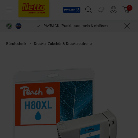
Payback
Prospekte
0
Arti
Menü
Suchfeld einblenden
Filiale finden
Warenkorb
PAYBACK °Punkte sammeln & einlösen
Bürotechnik
Drucker-Zubehör & Druckerpatronen
Peach HP 80 Druckerp