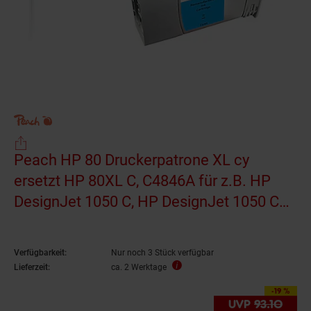
Peach HP 80 Druckerpatrone XL cy
ersetzt HP 80XL C, C4846A für z.B. HP
DesignJet 1050 C, HP DesignJet 1050 C
Plus, HP DesignJet 1055 CM
(wiederaufbereitet)
Verfügbarkeit:
Nur noch 3 Stück verfügbar
Lieferzeit:
ca. 2 Werktage
-19 %
Sie Sparen 19 Prozen
UVP
93.
10
UVP 