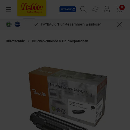
Payback
Prospekte
0
Arti
Menü
Suchfeld einblenden
Filiale finden
Warenkorb
PAYBACK °Punkte sammeln & einlösen
Bürotechnik
Drucker-Zubehör & Druckerpatronen
Peach HP 78 ABK Tone