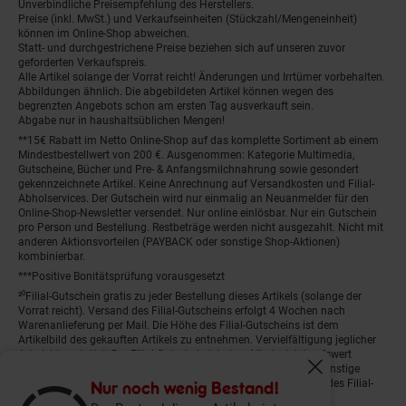
Unverbindliche Preisempfehlung des Herstellers.
Preise (inkl. MwSt.) und Verkaufseinheiten (Stückzahl/Mengeneinheit)
können im Online-Shop abweichen.
Statt- und durchgestrichene Preise beziehen sich auf unseren zuvor
geforderten Verkaufspreis.
Alle Artikel solange der Vorrat reicht! Änderungen und Irrtümer vorbehalten.
Abbildungen ähnlich. Die abgebildeten Artikel können wegen des
begrenzten Angebots schon am ersten Tag ausverkauft sein.
Abgabe nur in haushaltsüblichen Mengen!
**15€ Rabatt im Netto Online-Shop auf das komplette Sortiment ab einem
Mindestbestellwert von 200 €. Ausgenommen: Kategorie Multimedia,
Gutscheine, Bücher und Pre- & Anfangsmilchnahrung sowie gesondert
gekennzeichnete Artikel. Keine Anrechnung auf Versandkosten und Filial-
Abholservices. Der Gutschein wird nur einmalig an Neuanmelder für den
Online-Shop-Newsletter versendet. Nur online einlösbar. Nur ein Gutschein
pro Person und Bestellung. Restbeträge werden nicht ausgezahlt. Nicht mit
anderen Aktionsvorteilen (PAYBACK oder sonstige Shop-Aktionen)
kombinierbar.
***Positive Bonitätsprüfung vorausgesetzt
²⁰Filial-Gutschein gratis zu jeder Bestellung dieses Artikels (solange der
Vorrat reicht). Versand des Filial-Gutscheins erfolgt 4 Wochen nach
Warenanlieferung per Mail. Die Höhe des Filial-Gutscheins ist dem
Artikelbild des gekauften Artikels zu entnehmen. Vervielfältigung jeglicher
Art nicht gestattet. Der Filial-Gutschein ist ohne Mindesteinkaufswert
einlösbar. Nicht mit anderen Aktionsvorteilen (PAYBACK oder sonstige
Fenster schliess
Shop-Aktionen) kombinierbar. Der jeweilige Gültigkeitszeitraum des Filial-
Nur noch wenig Bestand!
Gutscheins ist darauf vermerkt.