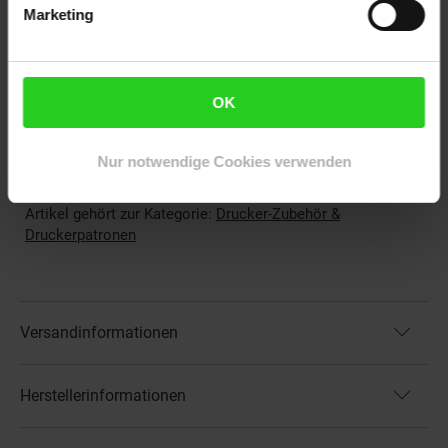
Elektroprodukt: Ja
Marketing
Kapazität in Seiten: 2100
OEM Artikelnummer: No. 78A BK, CE278A
OEM Hersteller: HP
OK
WEEE_Nummer: DE60366366
Wiederaufbereitet: Wiederaufbereitetes Produkt
Nur notwendige Cookies verwenden
Artikelnummer: 2260232000
EAN: 7640148552318
Artikel gehört zur Kategorie:
Drucker-Zubehör &
Druckerpatronen
Versandinformationen
Herstellerinformationen