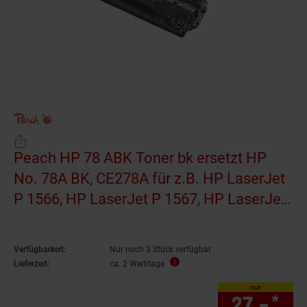
Peach HP 78 ABK Toner bk ersetzt HP
No. 78A BK, CE278A für z.B. HP LaserJet
P 1566, HP LaserJet P 1567, HP LaserJet
P 1568, HP LaserJet P 1569
(wiederaufbereitet)
Verfügbarkeit:
Nur noch 3 Stück verfügbar
Lieferzeit:
ca. 2 Werktage
nur
27.–
*
nur