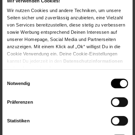
Wir verwenden Cookies!
HP LaserJet Pro P 1606 n,
Wir nutzen Cookies und andere Techniken, um unsere
HP LaserJet Pro P 1607 dn,
Seiten sicher und zuverlässig anzubieten, eine Vielzahl
HP LaserJet Pro P 1608 dn,
HP LaserJet Pro P 1609 dn,
von Services bereitzustellen, diese stetig zu verbessern
HP LaserJet Professional P 1500 Series,
sowie Werbung entsprechend Deinen Interessen auf
HP LaserJet Professional P 1567,
unserer Homepage, Social Media und Partnerseiten
HP LaserJet Professional P 1569,
anzuzeigen. Mit einem Klick auf „Ok“ willigst Du in die
HP LaserJet Professional P 1600 Series,
Cookie Verwendung ein. Deine Cookie-Einstellungen
HP LaserJet Professional P 1601,
kannst Du jederzeit in den
Datenschutzinformationen
HP LaserJet Professional P 1602,
ändern bzw. widerrufen.
HP LaserJet Professional P 1603,
HP LaserJet Professional P 1604,
Einwilligungsauswahl
HP LaserJet Professional P 1605,
Notwendig
HP LaserJet Professional P 1606 dn,
HP LaserJet Professional P 1606 n,
HP LaserJet Professional P 1607 dn,
Präferenzen
HP LaserJet Professional P 1608 dn,
HP LaserJet Professional P 1609 dn
Statistiken
EAR_Kategorie: 5_Kleingeräte
EAR_Marke: Peach