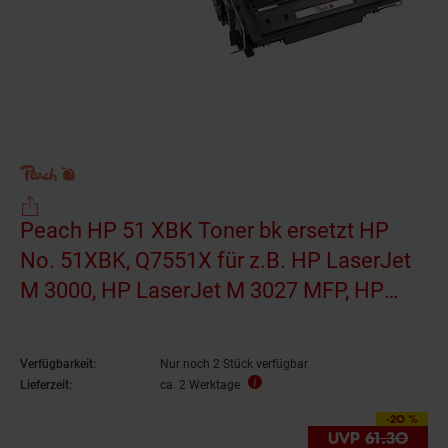
Peach HP 51 XBK Toner bk ersetzt HP
No. 51XBK, Q7551X für z.B. HP LaserJet
M 3000, HP LaserJet M 3027 MFP, HP
LaserJet M 3027 X MFP
(wiederaufbereitet)
Verfügbarkeit:
Nur noch 2 Stück verfügbar
Lieferzeit:
ca. 2 Werktage
-20 %
Sie Sparen 20 Prozen
UVP
61.
30
UVP 