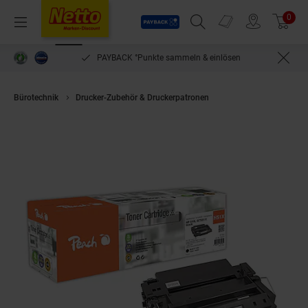
Payback
Prospekte
0
Arti
Menü
Suchfeld einblenden
Filiale finden
Warenkorb
PAYBACK °Punkte sammeln & einlösen
Bürotechnik
Drucker-Zubehör & Druckerpatronen
Peach HP 51 XBK Tone