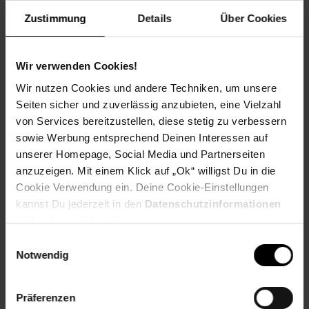
HP LaserJet P 3005,
Zustimmung
Details
Über Cookies
HP LaserJet P 3005 D,
HP LaserJet P 3005 DN,
HP LaserJet P 3005 N,
HP LaserJet P 3005 Series,
Wir verwenden Cookies!
HP LaserJet P 3005 X
Wir nutzen Cookies und andere Techniken, um unsere
Seiten sicher und zuverlässig anzubieten, eine Vielzahl
EAR_Kategorie: 5_Kleingeräte
von Services bereitzustellen, diese stetig zu verbessern
EAR_Marke: Peach
Elektroprodukt: Ja
sowie Werbung entsprechend Deinen Interessen auf
Kapazität in Seiten: 7500
unserer Homepage, Social Media und Partnerseiten
OEM Artikelnummer: No. 51XBK, Q7551X
anzuzeigen. Mit einem Klick auf „Ok“ willigst Du in die
OEM Hersteller: HP
Cookie Verwendung ein. Deine Cookie-Einstellungen
WEEE_Nummer: DE60366366
kannst Du jederzeit in den
Datenschutzinformationen
Wiederaufbereitet: Wiederaufbereitetes Produkt
ändern bzw. widerrufen.
Einwilligungsauswahl
Artikelnummer: 2260165000
Notwendig
EAN: 7640124895255
Artikel gehört zur Kategorie:
Drucker-Zubehör &
Druckerpatronen
Präferenzen