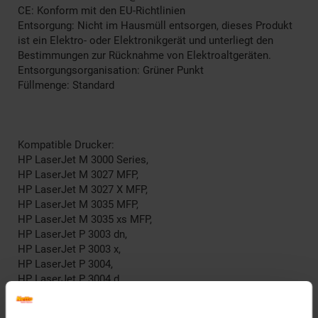
CE: Konform mit den EU-Richtlinien
Entsorgung: Nicht im Hausmüll entsorgen, dieses Produkt
ist ein Elektro- oder Elektronikgerät und unterliegt den
Bestimmungen zur Rücknahme von Elektroaltgeräten.
Entsorgungsorganisation: Grüner Punkt
Füllmenge: Standard
Kompatible Drucker:
HP LaserJet M 3000 Series,
HP LaserJet M 3027 MFP,
HP LaserJet M 3027 X MFP,
HP LaserJet M 3035 MFP,
HP LaserJet M 3035 xs MFP,
HP LaserJet P 3003 dn,
HP LaserJet P 3003 x,
HP LaserJet P 3004,
HP LaserJet P 3004 d,
HP LaserJet P 3004 n,
HP LaserJet P 3004 Series,