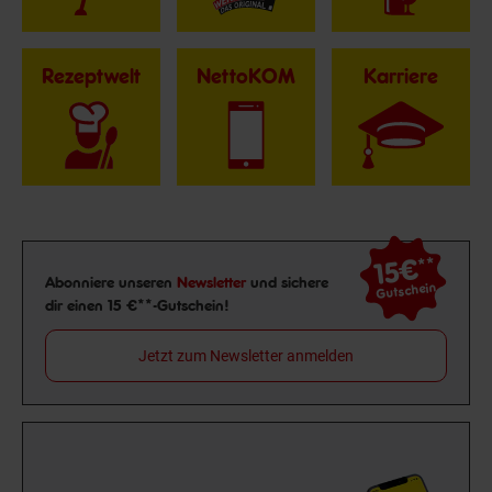
Rezeptwelt
NettoKOM
Karriere
15€
**
Newsletter Anmeldung
Abonniere unseren
Newsletter
und sichere
Gutschein
dir einen 15 €**-Gutschein!
Jetzt zum Newsletter anmelden