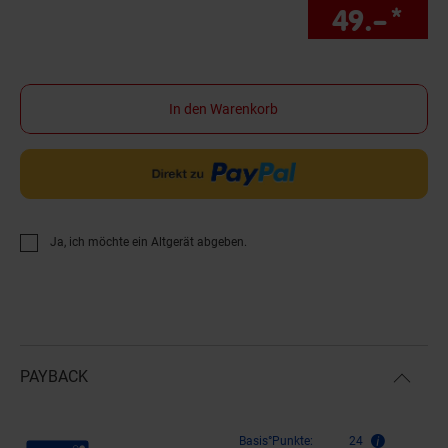
49.–
*
Sie
In den Warenkorb
Ja, ich möchte ein Altgerät abgeben.
PAYBACK
Payback Punkte
Basis°Punkte:
24