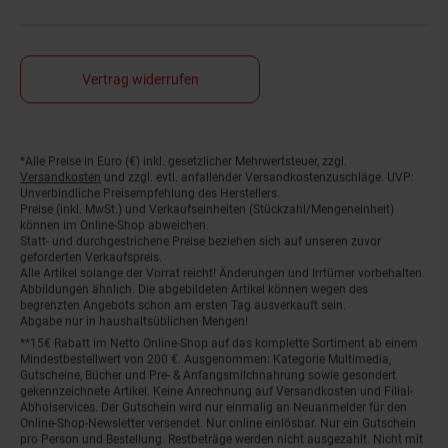
Vertrag widerrufen
*Alle Preise in Euro (€) inkl. gesetzlicher Mehrwertsteuer, zzgl.
Fußnoten
Versandkosten
und zzgl. evtl. anfallender Versandkostenzuschläge. UVP:
Unverbindliche Preisempfehlung des Herstellers.
Preise (inkl. MwSt.) und Verkaufseinheiten (Stückzahl/Mengeneinheit)
können im Online-Shop abweichen.
Statt- und durchgestrichene Preise beziehen sich auf unseren zuvor
geforderten Verkaufspreis.
Alle Artikel solange der Vorrat reicht! Änderungen und Irrtümer vorbehalten.
Abbildungen ähnlich. Die abgebildeten Artikel können wegen des
begrenzten Angebots schon am ersten Tag ausverkauft sein.
Abgabe nur in haushaltsüblichen Mengen!
**15€ Rabatt im Netto Online-Shop auf das komplette Sortiment ab einem
Mindestbestellwert von 200 €. Ausgenommen: Kategorie Multimedia,
Gutscheine, Bücher und Pre- & Anfangsmilchnahrung sowie gesondert
gekennzeichnete Artikel. Keine Anrechnung auf Versandkosten und Filial-
Abholservices. Der Gutschein wird nur einmalig an Neuanmelder für den
Online-Shop-Newsletter versendet. Nur online einlösbar. Nur ein Gutschein
pro Person und Bestellung. Restbeträge werden nicht ausgezahlt. Nicht mit